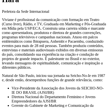
Preletora da Sede Internacional
Viviane é profissional da comunicação com formação em Teatro
(Curso livre), Rádio, e TV, Graduada em Marketing e Pós-Graduada
em Mídia pela USP/ECA. Construiu uma carreira sólida e marcante
como apresentadora, produtora e diretora de grandes convenções,
programas televisivos e campanhas nacionais. Atuou em palcos
emblemáticos como Ibirapuera, Anhembi e Pacaembu, conduzindo
eventos para mais de 28 mil pessoas. Também produziu conteúdos,
entrevistas e materiais audiovisuais exibidos em diversas emissoras
do país, consolidando sua experiência na criação e condução de
projetos de grande impacto. É palestrante no Brasil e no exterior,
levando mensagens de espiritualidade, comunicação e inspiração a
diferentes públicos.
Natural de São Paulo, iniciou sua jornada na Seicho-No-Ie em 1987
e, desde então, desempenhou funções de grande relevância, como:
Vice-Presidente da Associação dos Jovens da SEICHO-NO-
IE DO BRASIL (AJSI/BR)
Diretora Nacional do Departamento Feminino e Jovens
Empreendedores da AJSI/BR
Gerente do Gabinete de Marketing e Comunicação da