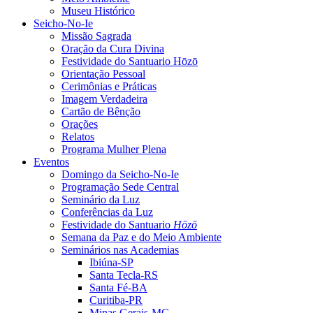
Museu Histórico
Seicho-No-Ie
Missão Sagrada
Oração da Cura Divina
Festividade do Santuario Hōzō
Orientação Pessoal
Cerimônias e Práticas
Imagem Verdadeira
Cartão de Bênção
Orações
Relatos
Programa Mulher Plena
Eventos
Domingo da Seicho-No-Ie
Programação Sede Central
Seminário da Luz
Conferências da Luz
Festividade do Santuario
Hōzō
Semana da Paz e do Meio Ambiente
Seminários nas Academias
Ibiúna-SP
Santa Tecla-RS
Santa Fé-BA
Curitiba-PR
Minas Gerais-MG