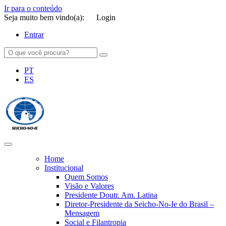
Ir para o conteúdo
Seja muito bem vindo(a):
Login
Entrar
PT
ES
SEICHO-NO-IE DO BRASIL
Portal institucional da Organização religiosa SEICHO-NO-IE DO
BRASIL
Home
Institucional
Quem Somos
Visão e Valores
Presidente Doutr. Am. Latina
Diretor-Presidente da Seicho-No-Ie do Brasil –
Mensagem
Social e Filantropia