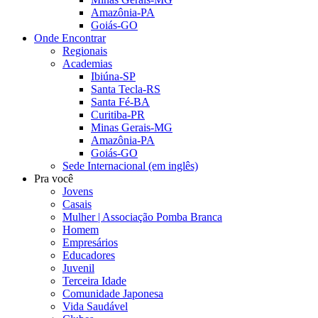
Amazônia-PA
Goiás-GO
Onde Encontrar
Regionais
Academias
Ibiúna-SP
Santa Tecla-RS
Santa Fé-BA
Curitiba-PR
Minas Gerais-MG
Amazônia-PA
Goiás-GO
Sede Internacional (em inglês)
Pra você
Jovens
Casais
Mulher | Associação Pomba Branca
Homem
Empresários
Educadores
Juvenil
Terceira Idade
Comunidade Japonesa
Vida Saudável