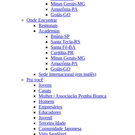
Minas Gerais-MG
Amazônia-PA
Goiás-GO
Onde Encontrar
Regionais
Academias
Ibiúna-SP
Santa Tecla-RS
Santa Fé-BA
Curitiba-PR
Minas Gerais-MG
Amazônia-PA
Goiás-GO
Sede Internacional (em inglês)
Pra você
Jovens
Casais
Mulher | Associação Pomba Branca
Homem
Empresários
Educadores
Juvenil
Terceira Idade
Comunidade Japonesa
Vida Saudável