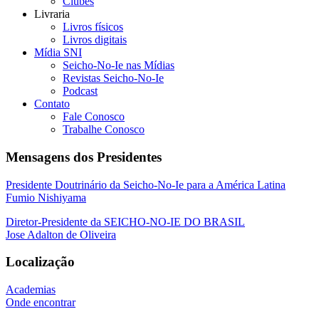
Clubes
Livraria
Livros físicos
Livros digitais
Mídia SNI
Seicho-No-Ie nas Mídias
Revistas Seicho-No-Ie
Podcast
Contato
Fale Conosco
Trabalhe Conosco
Mensagens dos Presidentes
Presidente Doutrinário da Seicho-No-Ie para a América Latina
Fumio Nishiyama
Diretor-Presidente da SEICHO-NO-IE DO BRASIL
Jose Adalton de Oliveira
Localização
Academias
Onde encontrar