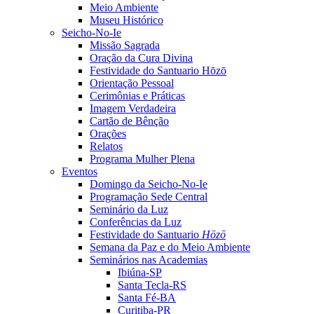
Meio Ambiente
Museu Histórico
Seicho-No-Ie
Missão Sagrada
Oração da Cura Divina
Festividade do Santuario Hōzō
Orientação Pessoal
Cerimônias e Práticas
Imagem Verdadeira
Cartão de Bênção
Orações
Relatos
Programa Mulher Plena
Eventos
Domingo da Seicho-No-Ie
Programação Sede Central
Seminário da Luz
Conferências da Luz
Festividade do Santuario
Hōzō
Semana da Paz e do Meio Ambiente
Seminários nas Academias
Ibiúna-SP
Santa Tecla-RS
Santa Fé-BA
Curitiba-PR