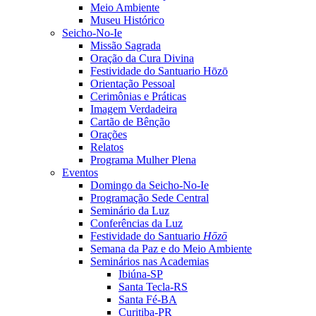
Meio Ambiente
Museu Histórico
Seicho-No-Ie
Missão Sagrada
Oração da Cura Divina
Festividade do Santuario Hōzō
Orientação Pessoal
Cerimônias e Práticas
Imagem Verdadeira
Cartão de Bênção
Orações
Relatos
Programa Mulher Plena
Eventos
Domingo da Seicho-No-Ie
Programação Sede Central
Seminário da Luz
Conferências da Luz
Festividade do Santuario
Hōzō
Semana da Paz e do Meio Ambiente
Seminários nas Academias
Ibiúna-SP
Santa Tecla-RS
Santa Fé-BA
Curitiba-PR