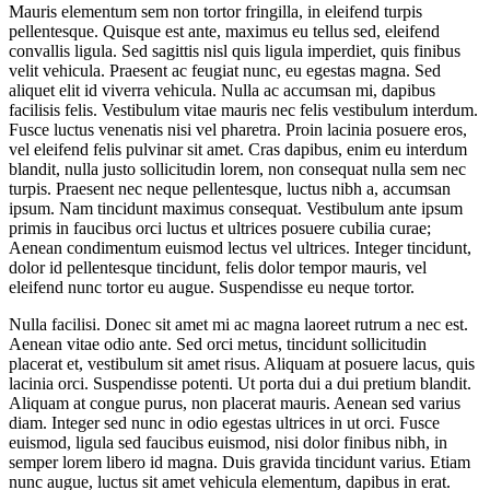
Mauris elementum sem non tortor fringilla, in eleifend turpis
pellentesque. Quisque est ante, maximus eu tellus sed, eleifend
convallis ligula. Sed sagittis nisl quis ligula imperdiet, quis finibus
velit vehicula. Praesent ac feugiat nunc, eu egestas magna. Sed
aliquet elit id viverra vehicula. Nulla ac accumsan mi, dapibus
facilisis felis. Vestibulum vitae mauris nec felis vestibulum interdum.
Fusce luctus venenatis nisi vel pharetra. Proin lacinia posuere eros,
vel eleifend felis pulvinar sit amet. Cras dapibus, enim eu interdum
blandit, nulla justo sollicitudin lorem, non consequat nulla sem nec
turpis. Praesent nec neque pellentesque, luctus nibh a, accumsan
ipsum. Nam tincidunt maximus consequat. Vestibulum ante ipsum
primis in faucibus orci luctus et ultrices posuere cubilia curae;
Aenean condimentum euismod lectus vel ultrices. Integer tincidunt,
dolor id pellentesque tincidunt, felis dolor tempor mauris, vel
eleifend nunc tortor eu augue. Suspendisse eu neque tortor.
Nulla facilisi. Donec sit amet mi ac magna laoreet rutrum a nec est.
Aenean vitae odio ante. Sed orci metus, tincidunt sollicitudin
placerat et, vestibulum sit amet risus. Aliquam at posuere lacus, quis
lacinia orci. Suspendisse potenti. Ut porta dui a dui pretium blandit.
Aliquam at congue purus, non placerat mauris. Aenean sed varius
diam. Integer sed nunc in odio egestas ultrices in ut orci. Fusce
euismod, ligula sed faucibus euismod, nisi dolor finibus nibh, in
semper lorem libero id magna. Duis gravida tincidunt varius. Etiam
nunc augue, luctus sit amet vehicula elementum, dapibus in erat.