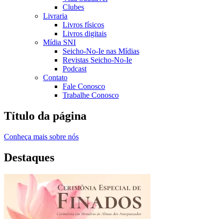
Clubes
Livraria
Livros físicos
Livros digitais
Mídia SNI
Seicho-No-Ie nas Mídias
Revistas Seicho-No-Ie
Podcast
Contato
Fale Conosco
Trabalhe Conosco
Título da página
Conheça mais sobre nós
Destaques