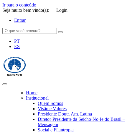
Ir para o conteúdo
Seja muito bem vindo(a):
Login
Entrar
PT
ES
SEICHO-NO-IE DO BRASIL
Portal institucional da Organização religiosa SEICHO-NO-IE DO
BRASIL
Home
Institucional
Quem Somos
Visão e Valores
Presidente Doutr. Am. Latina
Diretor-Presidente da Seicho-No-Ie do Brasil –
Mensagem
Social e Filantropia