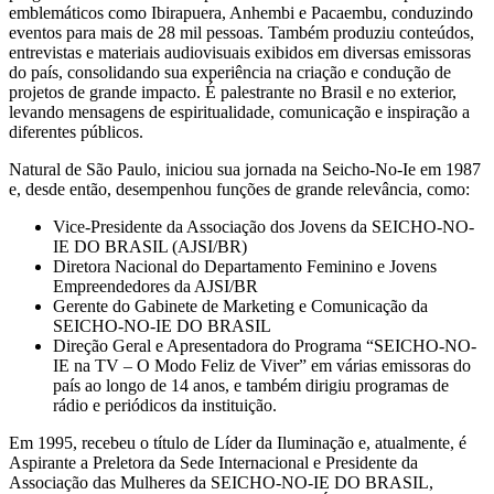
emblemáticos como Ibirapuera, Anhembi e Pacaembu, conduzindo
eventos para mais de 28 mil pessoas. Também produziu conteúdos,
entrevistas e materiais audiovisuais exibidos em diversas emissoras
do país, consolidando sua experiência na criação e condução de
projetos de grande impacto. É palestrante no Brasil e no exterior,
levando mensagens de espiritualidade, comunicação e inspiração a
diferentes públicos.
Natural de São Paulo, iniciou sua jornada na Seicho-No-Ie em 1987
e, desde então, desempenhou funções de grande relevância, como:
Vice-Presidente da Associação dos Jovens da SEICHO-NO-
IE DO BRASIL (AJSI/BR)
Diretora Nacional do Departamento Feminino e Jovens
Empreendedores da AJSI/BR
Gerente do Gabinete de Marketing e Comunicação da
SEICHO-NO-IE DO BRASIL
Direção Geral e Apresentadora do Programa “SEICHO-NO-
IE na TV – O Modo Feliz de Viver” em várias emissoras do
país ao longo de 14 anos, e também dirigiu programas de
rádio e periódicos da instituição.
Em 1995, recebeu o título de Líder da Iluminação e, atualmente, é
Aspirante a Preletora da Sede Internacional e Presidente da
Associação das Mulheres da SEICHO-NO-IE DO BRASIL,