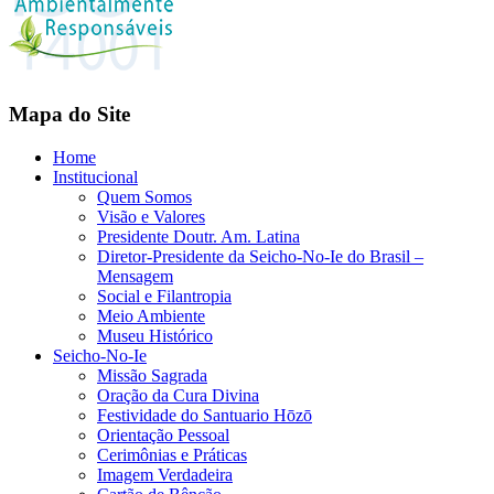
Mapa do Site
Home
Institucional
Quem Somos
Visão e Valores
Presidente Doutr. Am. Latina
Diretor-Presidente da Seicho-No-Ie do Brasil –
Mensagem
Social e Filantropia
Meio Ambiente
Museu Histórico
Seicho-No-Ie
Missão Sagrada
Oração da Cura Divina
Festividade do Santuario Hōzō
Orientação Pessoal
Cerimônias e Práticas
Imagem Verdadeira