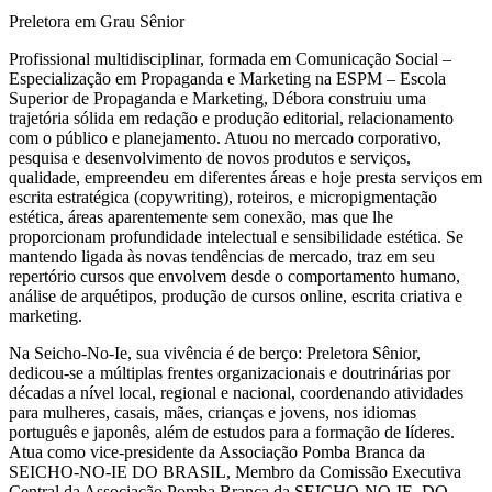
Preletora em Grau Sênior
Profissional multidisciplinar, formada em Comunicação Social –
Especialização em Propaganda e Marketing na ESPM – Escola
Superior de Propaganda e Marketing, Débora construiu uma
trajetória sólida em redação e produção editorial, relacionamento
com o público e planejamento. Atuou no mercado corporativo,
pesquisa e desenvolvimento de novos produtos e serviços,
qualidade, empreendeu em diferentes áreas e hoje presta serviços em
escrita estratégica (copywriting), roteiros, e micropigmentação
estética, áreas aparentemente sem conexão, mas que lhe
proporcionam profundidade intelectual e sensibilidade estética. Se
mantendo ligada às novas tendências de mercado, traz em seu
repertório cursos que envolvem desde o comportamento humano,
análise de arquétipos, produção de cursos online, escrita criativa e
marketing.
Na Seicho-No-Ie, sua vivência é de berço: Preletora Sênior,
dedicou-se a múltiplas frentes organizacionais e doutrinárias por
décadas a nível local, regional e nacional, coordenando atividades
para mulheres, casais, mães, crianças e jovens, nos idiomas
português e japonês, além de estudos para a formação de líderes.
Atua como vice-presidente da Associação Pomba Branca da
SEICHO-NO-IE DO BRASIL, Membro da Comissão Executiva
Central da Associação Pomba Branca da SEICHO-NO-IE DO