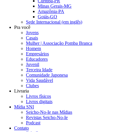
Curitiba-PR
Minas Gerais-MG
Amazônia-PA
Goiás-GO
Sede Internacional (em inglês)
Pra você
Jovens
Casais
Mulher | Associação Pomba Branca
Homem
Empresários
Educadores
Juvenil
Terceira Idade
Comunidade Japonesa
Vida Saudável
Clubes
Livraria
Livros físicos
Livros digitais
Mídia SNI
Seicho-No-Ie nas Mídias
Revistas Seicho-No-Ie
Podcast
Contato