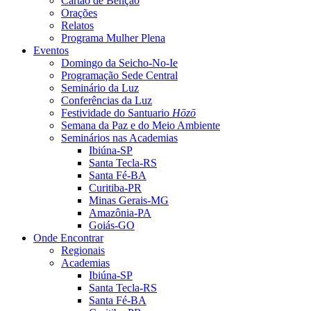
Cartão de Bênção
Orações
Relatos
Programa Mulher Plena
Eventos
Domingo da Seicho-No-Ie
Programação Sede Central
Seminário da Luz
Conferências da Luz
Festividade do Santuario
Hōzō
Semana da Paz e do Meio Ambiente
Seminários nas Academias
Ibiúna-SP
Santa Tecla-RS
Santa Fé-BA
Curitiba-PR
Minas Gerais-MG
Amazônia-PA
Goiás-GO
Onde Encontrar
Regionais
Academias
Ibiúna-SP
Santa Tecla-RS
Santa Fé-BA