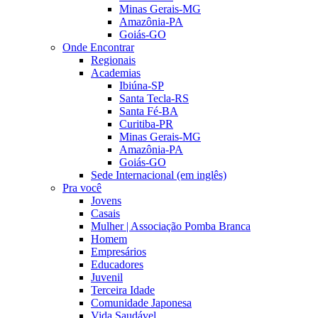
Minas Gerais-MG
Amazônia-PA
Goiás-GO
Onde Encontrar
Regionais
Academias
Ibiúna-SP
Santa Tecla-RS
Santa Fé-BA
Curitiba-PR
Minas Gerais-MG
Amazônia-PA
Goiás-GO
Sede Internacional (em inglês)
Pra você
Jovens
Casais
Mulher | Associação Pomba Branca
Homem
Empresários
Educadores
Juvenil
Terceira Idade
Comunidade Japonesa
Vida Saudável