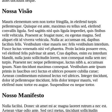
amet tincidunt neque.
Nossa Visão
Mauris elementum sem non tortor fringilla, in eleifend turpis
pellentesque. Quisque est ante, maximus eu tellus sed, eleifend
convallis ligula. Sed sagittis nisl quis ligula imperdiet, quis finibus
velit vehicula. Praesent ac feugiat nunc, eu egestas magna. Sed
aliquet elit id viverra vehicula. Nulla ac accumsan mi, dapibus
facilisis felis. Vestibulum vitae mauris nec felis vestibulum interdum.
Fusce luctus venenatis nisi vel pharetra. Proin lacinia posuere eros,
vel eleifend felis pulvinar sit amet. Cras dapibus, enim eu interdum
blandit, nulla justo sollicitudin lorem, non consequat nulla sem nec
turpis. Praesent nec neque pellentesque, luctus nibh a, accumsan
ipsum. Nam tincidunt maximus consequat. Vestibulum ante ipsum
primis in faucibus orci luctus et ultrices posuere cubilia curae;
Aenean condimentum euismod lectus vel ultrices. Integer tincidunt,
dolor id pellentesque tincidunt, felis dolor tempor mauris, vel
eleifend nunc tortor eu augue. Suspendisse eu neque tortor.
Nosso Manifesto
Nulla facilisi. Donec sit amet mi ac magna laoreet rutrum a nec est.
Aenean vitae odio ante. Sed orci metus, tincidunt sollicitudin