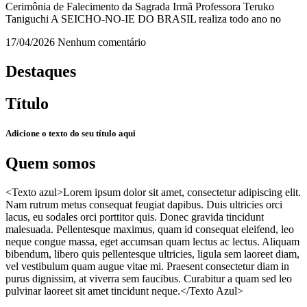
Cerimônia de Falecimento da Sagrada Irmã Professora Teruko
Taniguchi A SEICHO-NO-IE DO BRASIL realiza todo ano no
17/04/2026
Nenhum comentário
Destaques
Título
Adicione o texto do seu título aqui
Quem somos
<Texto azul>Lorem ipsum dolor sit amet, consectetur adipiscing elit.
Nam rutrum metus consequat feugiat dapibus. Duis ultricies orci
lacus, eu sodales orci porttitor quis. Donec gravida tincidunt
malesuada. Pellentesque maximus, quam id consequat eleifend, leo
neque congue massa, eget accumsan quam lectus ac lectus. Aliquam
bibendum, libero quis pellentesque ultricies, ligula sem laoreet diam,
vel vestibulum quam augue vitae mi. Praesent consectetur diam in
purus dignissim, at viverra sem faucibus. Curabitur a quam sed leo
pulvinar laoreet sit amet tincidunt neque.</Texto Azul>