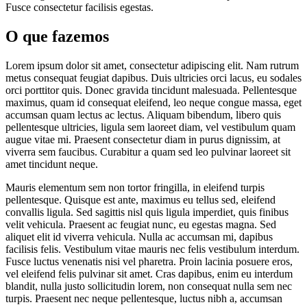
Fusce consectetur facilisis egestas.
O que fazemos
Lorem ipsum dolor sit amet, consectetur adipiscing elit. Nam rutrum
metus consequat feugiat dapibus. Duis ultricies orci lacus, eu sodales
orci porttitor quis. Donec gravida tincidunt malesuada. Pellentesque
maximus, quam id consequat eleifend, leo neque congue massa, eget
accumsan quam lectus ac lectus. Aliquam bibendum, libero quis
pellentesque ultricies, ligula sem laoreet diam, vel vestibulum quam
augue vitae mi. Praesent consectetur diam in purus dignissim, at
viverra sem faucibus. Curabitur a quam sed leo pulvinar laoreet sit
amet tincidunt neque.
Mauris elementum sem non tortor fringilla, in eleifend turpis
pellentesque. Quisque est ante, maximus eu tellus sed, eleifend
convallis ligula. Sed sagittis nisl quis ligula imperdiet, quis finibus
velit vehicula. Praesent ac feugiat nunc, eu egestas magna. Sed
aliquet elit id viverra vehicula. Nulla ac accumsan mi, dapibus
facilisis felis. Vestibulum vitae mauris nec felis vestibulum interdum.
Fusce luctus venenatis nisi vel pharetra. Proin lacinia posuere eros,
vel eleifend felis pulvinar sit amet. Cras dapibus, enim eu interdum
blandit, nulla justo sollicitudin lorem, non consequat nulla sem nec
turpis. Praesent nec neque pellentesque, luctus nibh a, accumsan