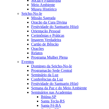
Social e Filantropia
Meio Ambiente
Museu Histórico
Seicho-No-Ie
Missão Sagrada
Oração da Cura Divina
Festividade do Santuario Hōzō
Orientação Pessoal
Cerimônias e Práticas
Imagem Verdadeira
Cartão de Bênção
Orações
Relatos
Programa Mulher Plena
Eventos
Domingo da Seicho-No-Ie
Programação Sede Central
Seminário da Luz
Conferências da Luz
Festividade do Santuario
Hōzō
Semana da Paz e do Meio Ambiente
Seminários nas Academias
Ibiúna-SP
Santa Tecla-RS
Santa Fé-BA