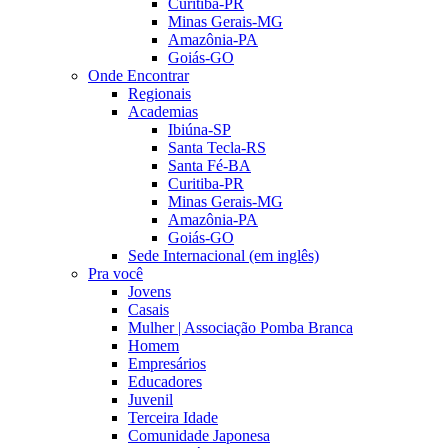
Curitiba-PR
Minas Gerais-MG
Amazônia-PA
Goiás-GO
Onde Encontrar
Regionais
Academias
Ibiúna-SP
Santa Tecla-RS
Santa Fé-BA
Curitiba-PR
Minas Gerais-MG
Amazônia-PA
Goiás-GO
Sede Internacional (em inglês)
Pra você
Jovens
Casais
Mulher | Associação Pomba Branca
Homem
Empresários
Educadores
Juvenil
Terceira Idade
Comunidade Japonesa