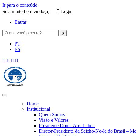
Ir para o conteúdo
Seja muito bem vindo(a):
Login
Entrar
PT
ES
SEICHO-NO-IE DO BRASIL
Portal institucional da Organização religiosa SEICHO-NO-IE DO 
Home
Institucional
Quem Somos
Visão e Valores
Presidente Doutr. Am. Latina
Diretor-Presidente da Seicho-No-Ie do Brasil – 