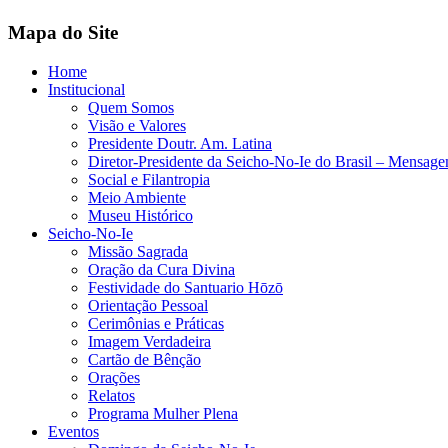
Mapa do Site
Home
Institucional
Quem Somos
Visão e Valores
Presidente Doutr. Am. Latina
Diretor-Presidente da Seicho-No-Ie do Brasil – Mensag
Social e Filantropia
Meio Ambiente
Museu Histórico
Seicho-No-Ie
Missão Sagrada
Oração da Cura Divina
Festividade do Santuario Hōzō
Orientação Pessoal
Cerimônias e Práticas
Imagem Verdadeira
Cartão de Bênção
Orações
Relatos
Programa Mulher Plena
Eventos