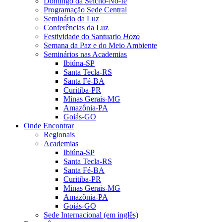
Domingo da Seicho-No-Ie
Programação Sede Central
Seminário da Luz
Conferências da Luz
Festividade do Santuario
Hōzō
Semana da Paz e do Meio Ambiente
Seminários nas Academias
Ibiúna-SP
Santa Tecla-RS
Santa Fé-BA
Curitiba-PR
Minas Gerais-MG
Amazônia-PA
Goiás-GO
Onde Encontrar
Regionais
Academias
Ibiúna-SP
Santa Tecla-RS
Santa Fé-BA
Curitiba-PR
Minas Gerais-MG
Amazônia-PA
Goiás-GO
Sede Internacional (em inglês)