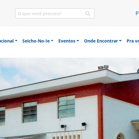
P
ucional
Seicho-No-Ie
Eventos
Onde Encontrar
Pra v
sa SEICHO-NO-IE DO BRASIL