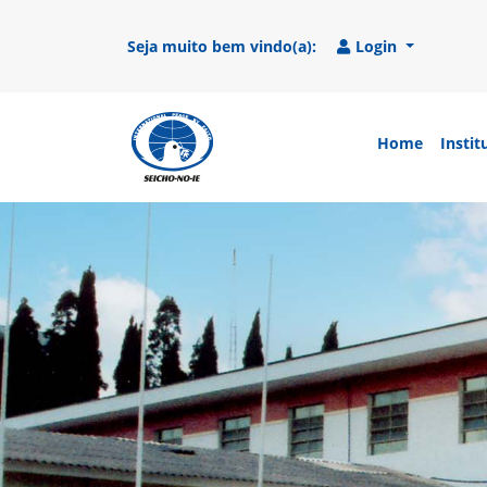
Seja muito bem vindo(a):
Login
Home
Instit
SEICHO-NO-IE DO BRASIL
Portal institucional da Organização religio