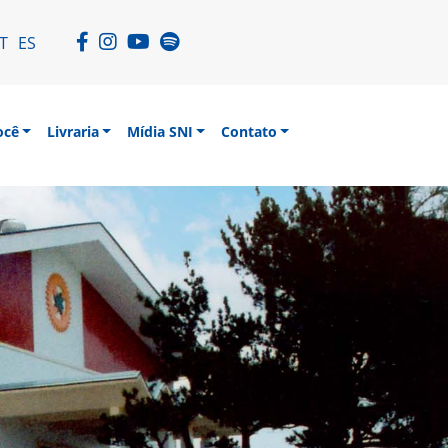
T
ES
ocê
Livraria
Mídia SNI
Contato