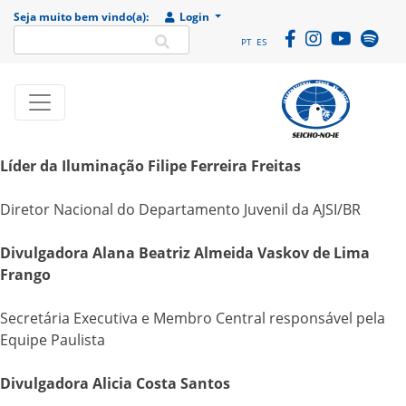
Seja muito bem vindo(a):
Login
PT
ES
SEICHO-NO-IE DO
Portal
Líder da Iluminação Filipe Ferreira Freitas
BRASIL
institucional da
Organização
Diretor Nacional do Departamento Juvenil da AJSI/BR
religiosa SEICHO-
NO-IE DO BRASIL
Divulgadora Alana Beatriz Almeida Vaskov de Lima
Frango
Secretária Executiva e Membro Central responsável pela
Equipe Paulista
Divulgadora Alicia Costa Santos