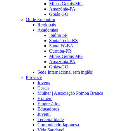
Minas Gerais-MG
Amazônia-PA
Goiás-GO
Onde Encontrar
Regionais
Academias
Ibiúna-SP
Santa Tecla-RS
Santa Fé-BA
Curitiba-PR
Minas Gerais-MG
Amazônia-PA
Goiás-GO
Sede Internacional (em inglês)
Pra você
Jovens
Casais
Mulher | Associação Pomba Branca
Homem
Empresários
Educadores
Juvenil
Terceira Idade
Comunidade Japonesa
Vida Saudável