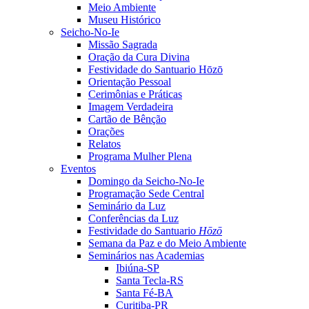
Meio Ambiente
Museu Histórico
Seicho-No-Ie
Missão Sagrada
Oração da Cura Divina
Festividade do Santuario Hōzō
Orientação Pessoal
Cerimônias e Práticas
Imagem Verdadeira
Cartão de Bênção
Orações
Relatos
Programa Mulher Plena
Eventos
Domingo da Seicho-No-Ie
Programação Sede Central
Seminário da Luz
Conferências da Luz
Festividade do Santuario
Hōzō
Semana da Paz e do Meio Ambiente
Seminários nas Academias
Ibiúna-SP
Santa Tecla-RS
Santa Fé-BA
Curitiba-PR