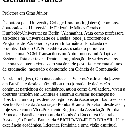
Preletora em Grau Júnior
É doutora pela University College London (Inglaterra), com pós-
doutorados na Universidade Federal de Minas Gerais e na
Humboldt-Universität zu Berlin (Alemanha). Atua como professora
associada na Universidade de Brasília, onde já coordenou o
Programa de Pós-Graduação em Informática. É bolsista de
produtividade do CNPq e editora associada do periódico
internacional ACM Transactions on Autonomous and Adaptive
Systems. Está e esteve à frente na organização de vários eventos
nacionais e internacionais em sua área de pesquisa e orienta alunos
de graduação, mestrado e doutorado em Ciência da Computação.
Na vida religiosa, Genaína conheceu a Seicho-No-Ie ainda jovem,
em Brasília, e desde então trilhou uma jornada de dedicação
contínua: participou de seminários, atuou como divulgadora, viveu a
doutrina também em Londres e assumiu diversas lideranças no
Brasil, incluindo presidências regionais da Associação dos Jovens da
Seicho-No-Ie e da Associação Pomba Branca. Preletora desde 2011,
hoje serve como Vice-Presidente Regional da Associação Pomba
Branca de Brasília e membro da Comissão Executiva Central da
Associação Pomba Branca da SEICHO-NO-IE DO BRASIL. Une
excelência acadêmica, liderança feminina e uma visão espiritual