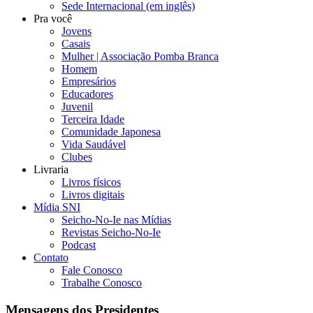
Sede Internacional (em inglês)
Pra você
Jovens
Casais
Mulher | Associação Pomba Branca
Homem
Empresários
Educadores
Juvenil
Terceira Idade
Comunidade Japonesa
Vida Saudável
Clubes
Livraria
Livros físicos
Livros digitais
Mídia SNI
Seicho-No-Ie nas Mídias
Revistas Seicho-No-Ie
Podcast
Contato
Fale Conosco
Trabalhe Conosco
Mensagens dos Presidentes