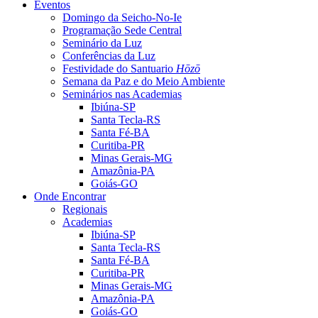
Eventos
Domingo da Seicho-No-Ie
Programação Sede Central
Seminário da Luz
Conferências da Luz
Festividade do Santuario
Hōzō
Semana da Paz e do Meio Ambiente
Seminários nas Academias
Ibiúna-SP
Santa Tecla-RS
Santa Fé-BA
Curitiba-PR
Minas Gerais-MG
Amazônia-PA
Goiás-GO
Onde Encontrar
Regionais
Academias
Ibiúna-SP
Santa Tecla-RS
Santa Fé-BA
Curitiba-PR
Minas Gerais-MG
Amazônia-PA
Goiás-GO