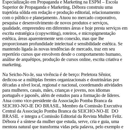
Especialização em Propaganda e Marketing na ESPM – Escola
Superior de Propaganda e Marketing, Débora construiu uma
trajetória sólida em redação e produção editorial, relacionamento
com o público e planejamento. Atuou no mercado corporativo,
pesquisa e desenvolvimento de novos produtos e serviços,
qualidade, empreendeu em diferentes áreas e hoje presta serviços em
escrita estratégica (copywriting), roteiros, e micropigmentação
estética, áreas aparentemente sem conexão, mas que lhe
proporcionam profundidade intelectual e sensibilidade estética. Se
mantendo ligada às novas tendências de mercado, traz em seu
repertório cursos que envolvem desde o comportamento humano,
análise de arquétipos, produção de cursos online, escrita criativa e
marketing.
Na Seicho-No-Ie, sua vivência é de berço: Preletora Sênior,
dedicou-se a múltiplas frentes organizacionais e doutrinárias por
décadas a nível local, regional e nacional, coordenando atividades
para mulheres, casais, mães, crianças e jovens, nos idiomas
português e japonês, além de estudos para a formação de líderes.
Atua como vice-presidente da Associação Pomba Branca da
SEICHO-NO-IE DO BRASIL, Membro da Comissão Executiva
Central da Associação Pomba Branca da SEICHO-NO-IE DO
BRASIL e integra a Comissão Editorial da Revista Mulher Feliz.
Débora é a síntese da mulher que estuda, serve, cria e guia, uma
mentora natural que transforma vidas pela palavra, pelo exemplo e