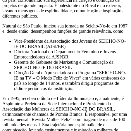
do país, consolidando sua experiência na criação e condução de
projetos de grande impacto. É palestrante no Brasil e no exterior,
levando mensagens de espiritualidade, comunicação e inspiração a
diferentes públicos.
Natural de São Paulo, iniciou sua jornada na Seicho-No-Ie em 1987
e, desde então, desempenhou funções de grande relevância, como:
Vice-Presidente da Associação dos Jovens da SEICHO-NO-
IE DO BRASIL (AJSI/BR)
Diretora Nacional do Departamento Feminino e Jovens
Empreendedores da AJSI/BR
Gerente do Gabinete de Marketing e Comunicação da
SEICHO-NO-IE DO BRASIL
Direção Geral e Apresentadora do Programa “SEICHO-NO-
IE na TV – O Modo Feliz de Viver” em várias emissoras do
país ao longo de 14 anos, e também dirigiu programas de
rádio e periódicos da instituição.
Em 1995, recebeu o título de Líder da Iluminação e, atualmente, é
Aspirante a Preletora da Sede Internacional e Presidente da
Associação das Mulheres da SEICHO-NO-IE DO BRASIL,
carinhosamente chamada de Pomba Branca. É responsável por uma
revista mensal “Revista Mulher Feliz” com tiragem de mais de 100
mil unidades mensal. Sua trajetória une espiritualidade e
comunicação, levando ensinamentos e inspiração a milhares de