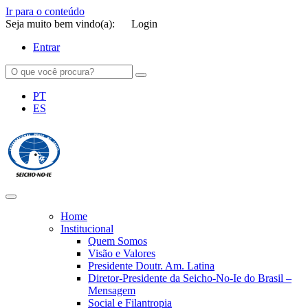
Ir para o conteúdo
Seja muito bem vindo(a):
Login
Entrar
PT
ES
SEICHO-NO-IE DO BRASIL
Portal institucional da Organização religiosa SEICHO-NO-IE DO
BRASIL
Home
Institucional
Quem Somos
Visão e Valores
Presidente Doutr. Am. Latina
Diretor-Presidente da Seicho-No-Ie do Brasil –
Mensagem
Social e Filantropia