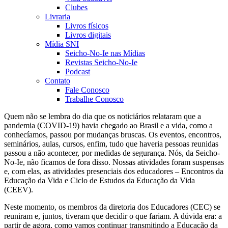
Clubes
Livraria
Livros físicos
Livros digitais
Mídia SNI
Seicho-No-Ie nas Mídias
Revistas Seicho-No-Ie
Podcast
Contato
Fale Conosco
Trabalhe Conosco
Quem não se lembra do dia que os noticiários relataram que a
pandemia (COVID-19) havia chegado ao Brasil e a vida, como a
conhecíamos, passou por mudanças bruscas. Os eventos, encontros,
seminários, aulas, cursos, enfim, tudo que haveria pessoas reunidas
passou a não acontecer, por medidas de segurança. Nós, da Seicho-
No-Ie, não ficamos de fora disso. Nossas atividades foram suspensas
e, com elas, as atividades presenciais dos educadores – Encontros da
Educação da Vida e Ciclo de Estudos da Educação da Vida
(CEEV).
Neste momento, os membros da diretoria dos Educadores (CEC) se
reuniram e, juntos, tiveram que decidir o que fariam. A dúvida era: a
partir de agora, como vamos continuar transmitindo a Educação da