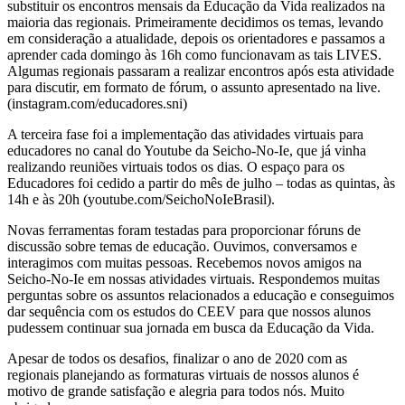
substituir os encontros mensais da Educação da Vida realizados na
maioria das regionais. Primeiramente decidimos os temas, levando
em consideração a atualidade, depois os orientadores e passamos a
aprender cada domingo às 16h como funcionavam as tais LIVES.
Algumas regionais passaram a realizar encontros após esta atividade
para discutir, em formato de fórum, o assunto apresentado na live.
(instagram.com/educadores.sni)
A terceira fase foi a implementação das atividades virtuais para
educadores no canal do Youtube da Seicho-No-Ie, que já vinha
realizando reuniões virtuais todos os dias. O espaço para os
Educadores foi cedido a partir do mês de julho – todas as quintas, às
14h e às 20h (youtube.com/SeichoNoIeBrasil).
Novas ferramentas foram testadas para proporcionar fóruns de
discussão sobre temas de educação. Ouvimos, conversamos e
interagimos com muitas pessoas. Recebemos novos amigos na
Seicho-No-Ie em nossas atividades virtuais. Respondemos muitas
perguntas sobre os assuntos relacionados a educação e conseguimos
dar sequência com os estudos do CEEV para que nossos alunos
pudessem continuar sua jornada em busca da Educação da Vida.
Apesar de todos os desafios, finalizar o ano de 2020 com as
regionais planejando as formaturas virtuais de nossos alunos é
motivo de grande satisfação e alegria para todos nós. Muito