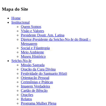
Mapa do Site
Home
Institucional
Quem Somos
Visão e Valores
Presidente Doutr. Am. Latina
Diretor-Presidente da Seicho-No-Ie do Brasil –
Mensagem
Social e Filantropia
Meio Ambiente
Museu Histórico
Seicho-No-Ie
Missão Sagrada
Oração da Cura Divina
Festividade do Santuario Hōzō
Orientação Pessoal
Cerimônias e Práticas
Imagem Verdadeira
Cartão de Bênção
Orações
Relatos
Programa Mulher Plena