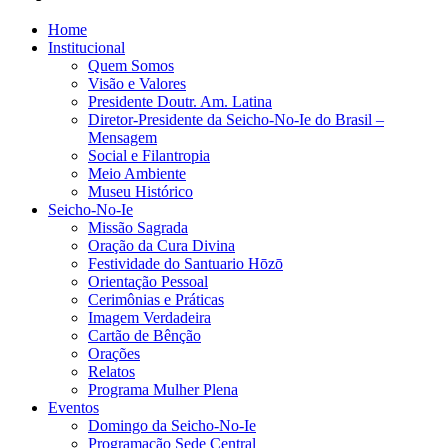
Home
Institucional
Quem Somos
Visão e Valores
Presidente Doutr. Am. Latina
Diretor-Presidente da Seicho-No-Ie do Brasil –
Mensagem
Social e Filantropia
Meio Ambiente
Museu Histórico
Seicho-No-Ie
Missão Sagrada
Oração da Cura Divina
Festividade do Santuario Hōzō
Orientação Pessoal
Cerimônias e Práticas
Imagem Verdadeira
Cartão de Bênção
Orações
Relatos
Programa Mulher Plena
Eventos
Domingo da Seicho-No-Ie
Programação Sede Central