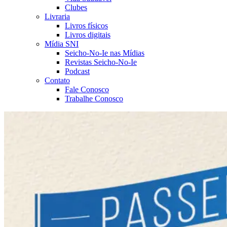
Clubes
Livraria
Livros físicos
Livros digitais
Mídia SNI
Seicho-No-Ie nas Mídias
Revistas Seicho-No-Ie
Podcast
Contato
Fale Conosco
Trabalhe Conosco