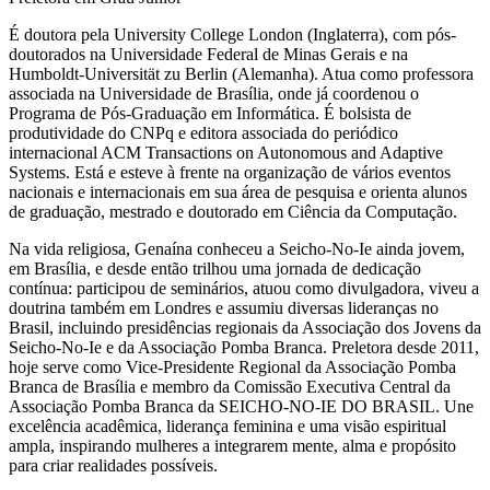
É doutora pela University College London (Inglaterra), com pós-
doutorados na Universidade Federal de Minas Gerais e na
Humboldt-Universität zu Berlin (Alemanha). Atua como professora
associada na Universidade de Brasília, onde já coordenou o
Programa de Pós-Graduação em Informática. É bolsista de
produtividade do CNPq e editora associada do periódico
internacional ACM Transactions on Autonomous and Adaptive
Systems. Está e esteve à frente na organização de vários eventos
nacionais e internacionais em sua área de pesquisa e orienta alunos
de graduação, mestrado e doutorado em Ciência da Computação.
Na vida religiosa, Genaína conheceu a Seicho-No-Ie ainda jovem,
em Brasília, e desde então trilhou uma jornada de dedicação
contínua: participou de seminários, atuou como divulgadora, viveu a
doutrina também em Londres e assumiu diversas lideranças no
Brasil, incluindo presidências regionais da Associação dos Jovens da
Seicho-No-Ie e da Associação Pomba Branca. Preletora desde 2011,
hoje serve como Vice-Presidente Regional da Associação Pomba
Branca de Brasília e membro da Comissão Executiva Central da
Associação Pomba Branca da SEICHO-NO-IE DO BRASIL. Une
excelência acadêmica, liderança feminina e uma visão espiritual
ampla, inspirando mulheres a integrarem mente, alma e propósito
para criar realidades possíveis.