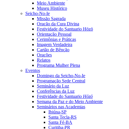
Meio Ambiente
Museu Histórico
Seicho-No-Ie
Missão Sagrada
Oração da Cura Divina
Festividade do Santuario Hōzō
Orientação Pessoal
Cerimônias e Práticas
Imagem Verdadeira
Cartão de Bênção
Orações
Relatos
Programa Mulher Plena
Eventos
Domingo da Seicho-No-Ie
Programação Sede Central
Seminário da Luz
Conferências da Luz
Festividade do Santuario
Hōzō
Semana da Paz e do Meio Ambiente
Seminários nas Academias
Ibiúna-SP
Santa Tecla-RS
Santa Fé-BA
Curitiba-PR