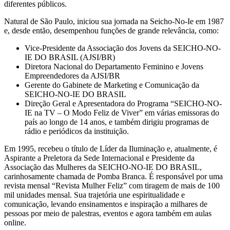
diferentes públicos.
Natural de São Paulo, iniciou sua jornada na Seicho-No-Ie em 1987
e, desde então, desempenhou funções de grande relevância, como:
Vice-Presidente da Associação dos Jovens da SEICHO-NO-
IE DO BRASIL (AJSI/BR)
Diretora Nacional do Departamento Feminino e Jovens
Empreendedores da AJSI/BR
Gerente do Gabinete de Marketing e Comunicação da
SEICHO-NO-IE DO BRASIL
Direção Geral e Apresentadora do Programa “SEICHO-NO-
IE na TV – O Modo Feliz de Viver” em várias emissoras do
país ao longo de 14 anos, e também dirigiu programas de
rádio e periódicos da instituição.
Em 1995, recebeu o título de Líder da Iluminação e, atualmente, é
Aspirante a Preletora da Sede Internacional e Presidente da
Associação das Mulheres da SEICHO-NO-IE DO BRASIL,
carinhosamente chamada de Pomba Branca. É responsável por uma
revista mensal “Revista Mulher Feliz” com tiragem de mais de 100
mil unidades mensal. Sua trajetória une espiritualidade e
comunicação, levando ensinamentos e inspiração a milhares de
pessoas por meio de palestras, eventos e agora também em aulas
online.