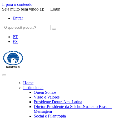
Ir para o conteúdo
Seja muito bem vindo(a):
Login
Entrar
PT
ES
SEICHO-NO-IE DO BRASIL
Portal institucional da Organização religiosa SEICHO-NO-IE DO
BRASIL
Home
Institucional
Quem Somos
Visão e Valores
Presidente Doutr. Am. Latina
Diretor-Presidente da Seicho-No-Ie do Brasil –
Mensagem
Social e Filantropia