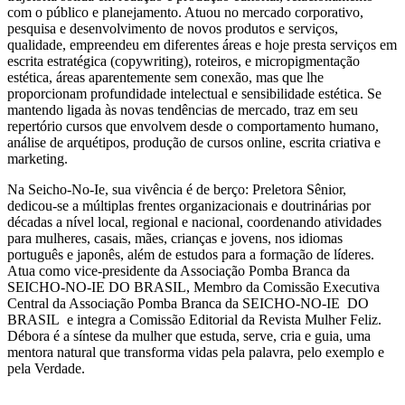
com o público e planejamento. Atuou no mercado corporativo,
pesquisa e desenvolvimento de novos produtos e serviços,
qualidade, empreendeu em diferentes áreas e hoje presta serviços em
escrita estratégica (copywriting), roteiros, e micropigmentação
estética, áreas aparentemente sem conexão, mas que lhe
proporcionam profundidade intelectual e sensibilidade estética. Se
mantendo ligada às novas tendências de mercado, traz em seu
repertório cursos que envolvem desde o comportamento humano,
análise de arquétipos, produção de cursos online, escrita criativa e
marketing.
Na Seicho-No-Ie, sua vivência é de berço: Preletora Sênior,
dedicou-se a múltiplas frentes organizacionais e doutrinárias por
décadas a nível local, regional e nacional, coordenando atividades
para mulheres, casais, mães, crianças e jovens, nos idiomas
português e japonês, além de estudos para a formação de líderes.
Atua como vice-presidente da Associação Pomba Branca da
SEICHO-NO-IE DO BRASIL, Membro da Comissão Executiva
Central da Associação Pomba Branca da SEICHO-NO-IE DO
BRASIL e integra a Comissão Editorial da Revista Mulher Feliz.
Débora é a síntese da mulher que estuda, serve, cria e guia, uma
mentora natural que transforma vidas pela palavra, pelo exemplo e
pela Verdade.