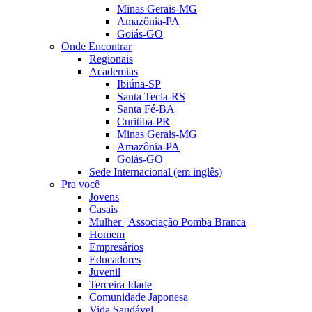
Minas Gerais-MG
Amazônia-PA
Goiás-GO
Onde Encontrar
Regionais
Academias
Ibiúna-SP
Santa Tecla-RS
Santa Fé-BA
Curitiba-PR
Minas Gerais-MG
Amazônia-PA
Goiás-GO
Sede Internacional (em inglês)
Pra você
Jovens
Casais
Mulher | Associação Pomba Branca
Homem
Empresários
Educadores
Juvenil
Terceira Idade
Comunidade Japonesa
Vida Saudável