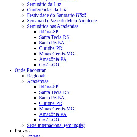
Seminário da Luz
Conferências da Luz
Festividade do Santuario
Hōzō
Semana da Paz e do Meio Ambiente
Seminários nas Academias
Ibiúna-SP
Santa Tecla-RS
Santa Fé-BA
Curitiba-PR
Minas Gerais-MG
Amazônia-PA
Goiás-GO
Onde Encontrar
Regionais
Academias
Ibiúna-SP
Santa Tecla-RS
Santa Fé-BA
Curitiba-PR
Minas Gerais-MG
Amazônia-PA
Goiás-GO
Sede Internacional (em inglês)
Pra você
Jovens