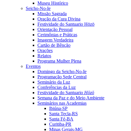
Museu Histórico
Seicho-No-Ie
Missão Sagrada
Oração da Cura Divina
Festividade do Santuario Hōzō
Orientação Pessoal
Cerimônias e Práticas
Imagem Verdadeira
Cartão de Bênção
Orações
Relatos
Programa Mulher Plena
Eventos
Domingo da Seicho-No-Ie
Programação Sede Central
Seminário da Luz
Conferências da Luz
Festividade do Santuario
Hōzō
Semana da Paz e do Meio Ambiente
Seminários nas Academias
Ibiúna-SP
Santa Tecla-RS
Santa Fé-BA
Curitiba-PR
Minas Gerais-MG