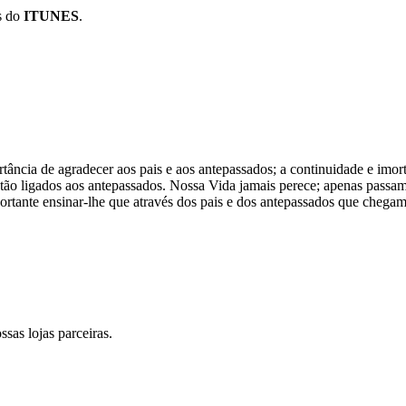
s do
ITUNES
.
portância de agradecer aos pais e aos antepassados; a continuidade e i
o, estão ligados aos antepassados. Nossa Vida jamais perece; apenas pa
portante ensinar-lhe que através dos pais e dos antepassados que cheg
ssas lojas parceiras.