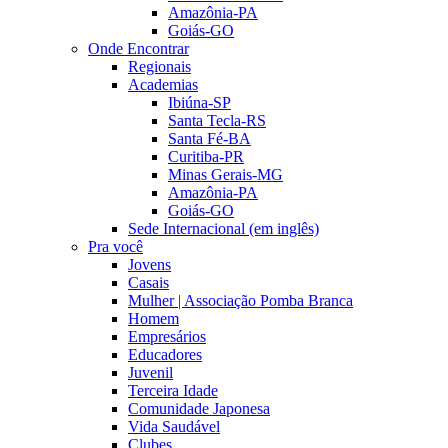
Amazônia-PA
Goiás-GO
Onde Encontrar
Regionais
Academias
Ibiúna-SP
Santa Tecla-RS
Santa Fé-BA
Curitiba-PR
Minas Gerais-MG
Amazônia-PA
Goiás-GO
Sede Internacional (em inglês)
Pra você
Jovens
Casais
Mulher | Associação Pomba Branca
Homem
Empresários
Educadores
Juvenil
Terceira Idade
Comunidade Japonesa
Vida Saudável
Clubes