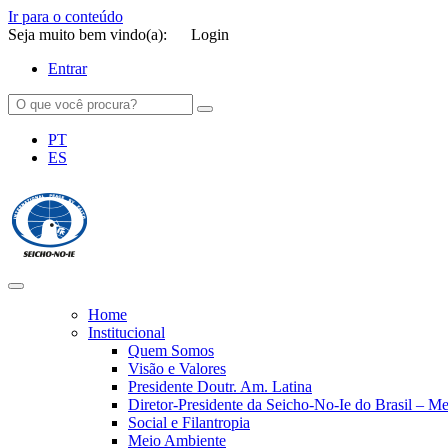
Ir para o conteúdo
Seja muito bem vindo(a):
Login
Entrar
PT
ES
SEICHO-NO-IE DO BRASIL
Portal institucional da Organização religiosa SEICHO-NO-IE DO 
Home
Institucional
Quem Somos
Visão e Valores
Presidente Doutr. Am. Latina
Diretor-Presidente da Seicho-No-Ie do Brasil – 
Social e Filantropia
Meio Ambiente