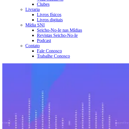
Clubes
Livraria
Livros físicos
Livros digitais
Mídia SNI
Seicho-No-Ie nas Mídias
Revistas Seicho-No-Ie
Podcast
Contato
Fale Conosco
Trabalhe Conosco