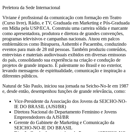
Preletora da Sede Internacional
Viviane é profissional da comunicação com formação em Teatro
(Curso livre), Rádio, e TV, Graduada em Marketing e Pós-Graduada
em Mídia pela USP/ECA. Construiu uma carreira sólida e marcante
como apresentadora, produtora e diretora de grandes convenções,
programas televisivos e campanhas nacionais. Atuou em palcos
emblemáticos como Ibirapuera, Anhembi e Pacaembu, conduzindo
eventos para mais de 28 mil pessoas. Também produziu conteúdos,
entrevistas e materiais audiovisuais exibidos em diversas emissoras
do país, consolidando sua experiência na criação e condução de
projetos de grande impacto. É palestrante no Brasil e no exterior,
levando mensagens de espiritualidade, comunicação e inspiração a
diferentes públicos.
Natural de São Paulo, iniciou sua jornada na Seicho-No-Ie em 1987
e, desde então, desempenhou funções de grande relevância, como:
Vice-Presidente da Associação dos Jovens da SEICHO-NO-
IE DO BRASIL (AJSI/BR)
Diretora Nacional do Departamento Feminino e Jovens
Empreendedores da AJSI/BR
Gerente do Gabinete de Marketing e Comunicação da
SEICHO-NO-IE DO BRASIL