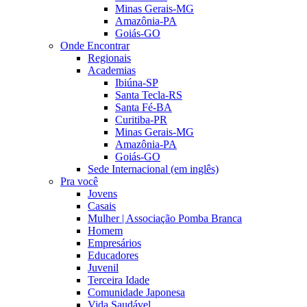
Minas Gerais-MG
Amazônia-PA
Goiás-GO
Onde Encontrar
Regionais
Academias
Ibiúna-SP
Santa Tecla-RS
Santa Fé-BA
Curitiba-PR
Minas Gerais-MG
Amazônia-PA
Goiás-GO
Sede Internacional (em inglês)
Pra você
Jovens
Casais
Mulher | Associação Pomba Branca
Homem
Empresários
Educadores
Juvenil
Terceira Idade
Comunidade Japonesa
Vida Saudável