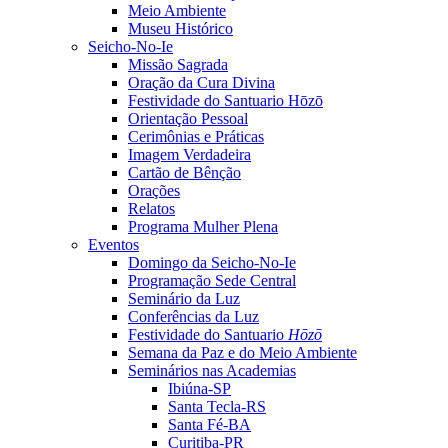
Meio Ambiente
Museu Histórico
Seicho-No-Ie
Missão Sagrada
Oração da Cura Divina
Festividade do Santuario Hōzō
Orientação Pessoal
Cerimônias e Práticas
Imagem Verdadeira
Cartão de Bênção
Orações
Relatos
Programa Mulher Plena
Eventos
Domingo da Seicho-No-Ie
Programação Sede Central
Seminário da Luz
Conferências da Luz
Festividade do Santuario
Hōzō
Semana da Paz e do Meio Ambiente
Seminários nas Academias
Ibiúna-SP
Santa Tecla-RS
Santa Fé-BA
Curitiba-PR