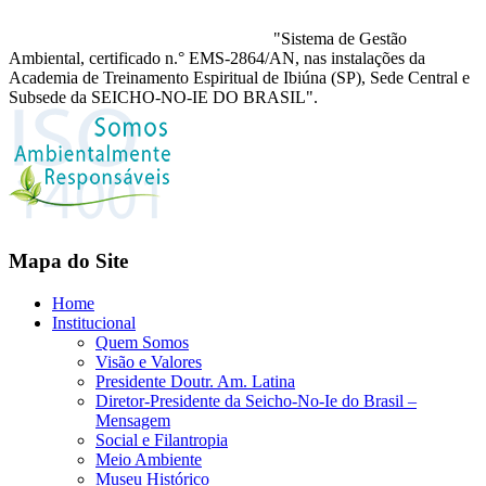
"Sistema de Gestão
Ambiental, certificado n.° EMS-2864/AN, nas instalações da
Academia de Treinamento Espiritual de Ibiúna (SP), Sede Central e
Subsede da SEICHO-NO-IE DO BRASIL".
Mapa do Site
Home
Institucional
Quem Somos
Visão e Valores
Presidente Doutr. Am. Latina
Diretor-Presidente da Seicho-No-Ie do Brasil –
Mensagem
Social e Filantropia
Meio Ambiente
Museu Histórico