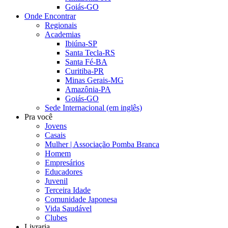
Goiás-GO
Onde Encontrar
Regionais
Academias
Ibiúna-SP
Santa Tecla-RS
Santa Fé-BA
Curitiba-PR
Minas Gerais-MG
Amazônia-PA
Goiás-GO
Sede Internacional (em inglês)
Pra você
Jovens
Casais
Mulher | Associação Pomba Branca
Homem
Empresários
Educadores
Juvenil
Terceira Idade
Comunidade Japonesa
Vida Saudável
Clubes
Livraria