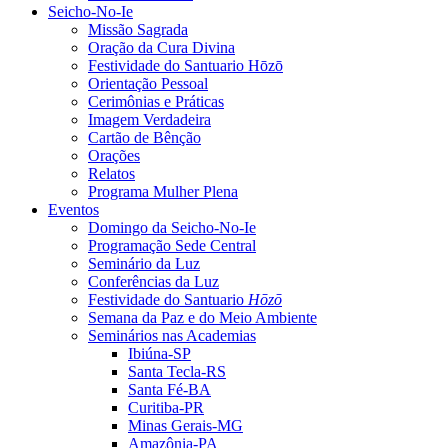
Seicho-No-Ie
Missão Sagrada
Oração da Cura Divina
Festividade do Santuario Hōzō
Orientação Pessoal
Cerimônias e Práticas
Imagem Verdadeira
Cartão de Bênção
Orações
Relatos
Programa Mulher Plena
Eventos
Domingo da Seicho-No-Ie
Programação Sede Central
Seminário da Luz
Conferências da Luz
Festividade do Santuario
Hōzō
Semana da Paz e do Meio Ambiente
Seminários nas Academias
Ibiúna-SP
Santa Tecla-RS
Santa Fé-BA
Curitiba-PR
Minas Gerais-MG
Amazônia-PA