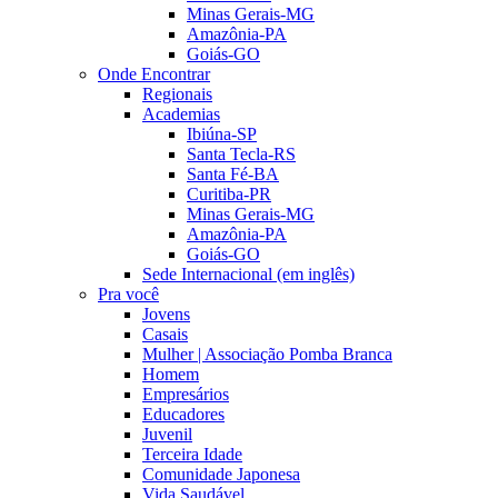
Minas Gerais-MG
Amazônia-PA
Goiás-GO
Onde Encontrar
Regionais
Academias
Ibiúna-SP
Santa Tecla-RS
Santa Fé-BA
Curitiba-PR
Minas Gerais-MG
Amazônia-PA
Goiás-GO
Sede Internacional (em inglês)
Pra você
Jovens
Casais
Mulher | Associação Pomba Branca
Homem
Empresários
Educadores
Juvenil
Terceira Idade
Comunidade Japonesa
Vida Saudável