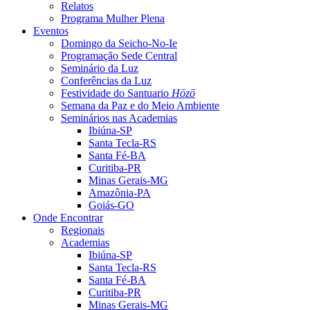
Relatos
Programa Mulher Plena
Eventos
Domingo da Seicho-No-Ie
Programação Sede Central
Seminário da Luz
Conferências da Luz
Festividade do Santuario
Hōzō
Semana da Paz e do Meio Ambiente
Seminários nas Academias
Ibiúna-SP
Santa Tecla-RS
Santa Fé-BA
Curitiba-PR
Minas Gerais-MG
Amazônia-PA
Goiás-GO
Onde Encontrar
Regionais
Academias
Ibiúna-SP
Santa Tecla-RS
Santa Fé-BA
Curitiba-PR
Minas Gerais-MG