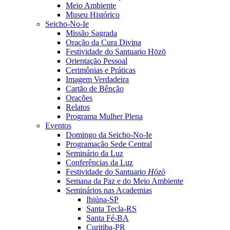
Meio Ambiente
Museu Histórico
Seicho-No-Ie
Missão Sagrada
Oração da Cura Divina
Festividade do Santuario Hōzō
Orientação Pessoal
Cerimônias e Práticas
Imagem Verdadeira
Cartão de Bênção
Orações
Relatos
Programa Mulher Plena
Eventos
Domingo da Seicho-No-Ie
Programação Sede Central
Seminário da Luz
Conferências da Luz
Festividade do Santuario
Hōzō
Semana da Paz e do Meio Ambiente
Seminários nas Academias
Ibiúna-SP
Santa Tecla-RS
Santa Fé-BA
Curitiba-PR