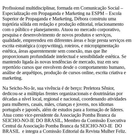
Profissional multidisciplinar, formada em Comunicação Social –
Especialização em Propaganda e Marketing na ESPM – Escola
Superior de Propaganda e Marketing, Débora construiu uma
trajetória sólida em redação e produção editorial, relacionamento
com o público e planejamento. Atuou no mercado corporativo,
pesquisa e desenvolvimento de novos produtos e serviços,
qualidade, empreendeu em diferentes áreas e hoje presta serviços em
escrita estratégica (copywriting), roteiros, e micropigmentação
estética, áreas aparentemente sem conexão, mas que lhe
proporcionam profundidade intelectual e sensibilidade estética. Se
mantendo ligada às novas tendências de mercado, traz em seu
repertório cursos que envolvem desde o comportamento humano,
análise de arquétipos, produção de cursos online, escrita criativa e
marketing.
Na Seicho-No-Ie, sua vivência é de berço: Preletora Sênior,
dedicou-se a múltiplas frentes organizacionais e doutrinárias por
décadas a nível local, regional e nacional, coordenando atividades
para mulheres, casais, mães, crianças e jovens, nos idiomas
português e japonês, além de estudos para a formação de líderes.
Atua como vice-presidente da Associação Pomba Branca da
SEICHO-NO-IE DO BRASIL, Membro da Comissão Executiva
Central da Associação Pomba Branca da SEICHO-NO-IE DO
BRASIL e integra a Comissão Editorial da Revista Mulher Feliz.