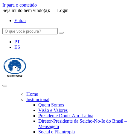
Ir para o conteúdo
Seja muito bem vindo(a):
Login
Entrar
PT
ES
SEICHO-NO-IE DO BRASIL
Portal institucional da Organização religiosa SEICHO-NO-IE DO
BRASIL
Home
Institucional
Quem Somos
Visão e Valores
Presidente Doutr. Am. Latina
Diretor-Presidente da Seicho-No-Ie do Brasil –
Mensagem
Social e Filantropia