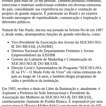
eventos para mais de 28 mil pessoas. Também produziu conteúdos,
entrevistas e materiais audiovisuais exibidos em diversas emissoras
do país, consolidando sua experiência na criação e condução de
projetos de grande impacto. É palestrante no Brasil e no exterior,
levando mensagens de espiritualidade, comunicação e inspiração a
diferentes públicos.
Natural de São Paulo, iniciou sua jornada na Seicho-No-Ie em 1987
e, desde então, desempenhou funções de grande relevância, como:
Vice-Presidente da Associação dos Jovens da SEICHO-NO-
IE DO BRASIL (AJSI/BR)
Diretora Nacional do Departamento Feminino e Jovens
Empreendedores da AJSI/BR
Gerente do Gabinete de Marketing e Comunicação da
SEICHO-NO-IE DO BRASIL
Direção Geral e Apresentadora do Programa “SEICHO-NO-
IE na TV – O Modo Feliz de Viver” em várias emissoras do
país ao longo de 14 anos, e também dirigiu programas de
rádio e periódicos da instituição.
Em 1995, recebeu o título de Líder da Iluminação e, atualmente, é
Aspirante a Preletora da Sede Internacional e Presidente da
Associação das Mulheres da SEICHO-NO-IE DO BRASIL,
carinhosamente chamada de Pomba Branca. É responsável por uma
revista mensal “Revista Mulher Feliz” com tiragem de mais de 100