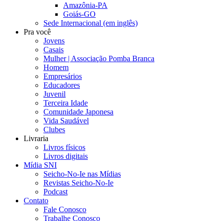
Amazônia-PA
Goiás-GO
Sede Internacional (em inglês)
Pra você
Jovens
Casais
Mulher | Associação Pomba Branca
Homem
Empresários
Educadores
Juvenil
Terceira Idade
Comunidade Japonesa
Vida Saudável
Clubes
Livraria
Livros físicos
Livros digitais
Mídia SNI
Seicho-No-Ie nas Mídias
Revistas Seicho-No-Ie
Podcast
Contato
Fale Conosco
Trabalhe Conosco