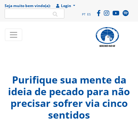
Seja muito bem vindo(a):
Login
PT
ES
SEICHO-NO-IE DO
Portal
BRASIL
institucional da
Organização
religiosa SEICHO-
Purifique sua mente da
NO-IE DO BRASIL
ideia de pecado para não
precisar sofrer via cinco
sentidos