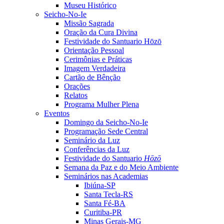
Museu Histórico
Seicho-No-Ie
Missão Sagrada
Oração da Cura Divina
Festividade do Santuario Hōzō
Orientação Pessoal
Cerimônias e Práticas
Imagem Verdadeira
Cartão de Bênção
Orações
Relatos
Programa Mulher Plena
Eventos
Domingo da Seicho-No-Ie
Programação Sede Central
Seminário da Luz
Conferências da Luz
Festividade do Santuario
Hōzō
Semana da Paz e do Meio Ambiente
Seminários nas Academias
Ibiúna-SP
Santa Tecla-RS
Santa Fé-BA
Curitiba-PR
Minas Gerais-MG