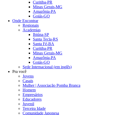
Curitiba-PR
Minas Gerais-MG
Amazônia-PA
Goiás-GO
Onde Encontrar
Regionais
Academias
Ibiúna-SP
Santa Tecla-RS
Santa Fé-BA
Curitiba-PR
Minas Gerais-MG
Amazônia-PA
Goiás-GO
Sede Internacional (em inglês)
Pra você
Jovens
Casais
Mulher | Associação Pomba Branca
Homem
Empresários
Educadores
Juvenil
Terceira Idade
Comunidade Japonesa