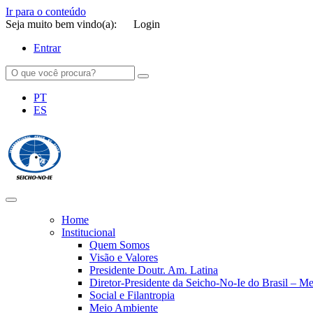
Ir para o conteúdo
Seja muito bem vindo(a):
Login
Entrar
PT
ES
SEICHO-NO-IE DO BRASIL
Portal institucional da Organização religiosa SEICHO-NO-IE DO 
Home
Institucional
Quem Somos
Visão e Valores
Presidente Doutr. Am. Latina
Diretor-Presidente da Seicho-No-Ie do Brasil – 
Social e Filantropia
Meio Ambiente