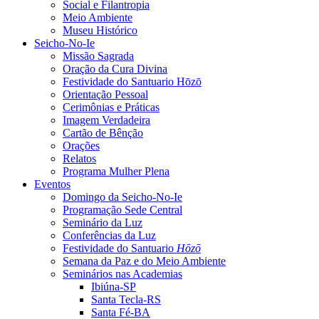
Social e Filantropia
Meio Ambiente
Museu Histórico
Seicho-No-Ie
Missão Sagrada
Oração da Cura Divina
Festividade do Santuario Hōzō
Orientação Pessoal
Cerimônias e Práticas
Imagem Verdadeira
Cartão de Bênção
Orações
Relatos
Programa Mulher Plena
Eventos
Domingo da Seicho-No-Ie
Programação Sede Central
Seminário da Luz
Conferências da Luz
Festividade do Santuario
Hōzō
Semana da Paz e do Meio Ambiente
Seminários nas Academias
Ibiúna-SP
Santa Tecla-RS
Santa Fé-BA