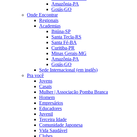
Amazônia-PA
Goiás-GO
Onde Encontrar
Regionais
Academias
Ibiúna-SP
Santa Tecla-RS
Santa Fé-BA
Curitiba-PR
Minas Gerais-MG
Amazônia-PA
Goiás-GO
Sede Internacional (em inglês)
Pra você
Jovens
Casais
Mulher | Associação Pomba Branca
Homem
Empresários
Educadores
Juvenil
Terceira Idade
Comunidade Japonesa
Vida Saudável
Clubes