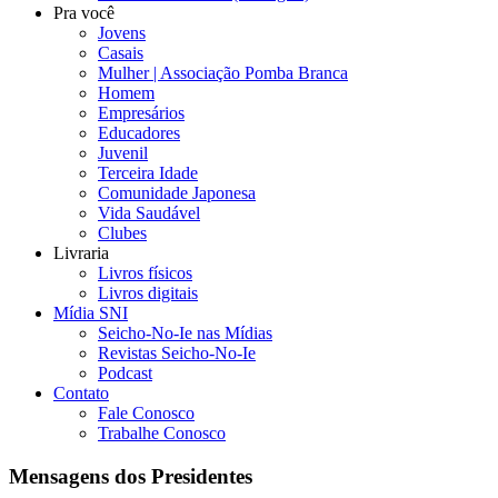
Pra você
Jovens
Casais
Mulher | Associação Pomba Branca
Homem
Empresários
Educadores
Juvenil
Terceira Idade
Comunidade Japonesa
Vida Saudável
Clubes
Livraria
Livros físicos
Livros digitais
Mídia SNI
Seicho-No-Ie nas Mídias
Revistas Seicho-No-Ie
Podcast
Contato
Fale Conosco
Trabalhe Conosco
Mensagens dos Presidentes