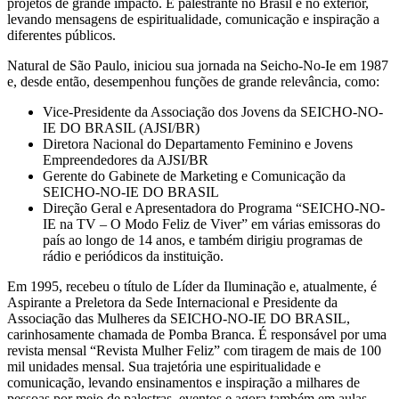
projetos de grande impacto. É palestrante no Brasil e no exterior,
levando mensagens de espiritualidade, comunicação e inspiração a
diferentes públicos.
Natural de São Paulo, iniciou sua jornada na Seicho-No-Ie em 1987
e, desde então, desempenhou funções de grande relevância, como:
Vice-Presidente da Associação dos Jovens da SEICHO-NO-
IE DO BRASIL (AJSI/BR)
Diretora Nacional do Departamento Feminino e Jovens
Empreendedores da AJSI/BR
Gerente do Gabinete de Marketing e Comunicação da
SEICHO-NO-IE DO BRASIL
Direção Geral e Apresentadora do Programa “SEICHO-NO-
IE na TV – O Modo Feliz de Viver” em várias emissoras do
país ao longo de 14 anos, e também dirigiu programas de
rádio e periódicos da instituição.
Em 1995, recebeu o título de Líder da Iluminação e, atualmente, é
Aspirante a Preletora da Sede Internacional e Presidente da
Associação das Mulheres da SEICHO-NO-IE DO BRASIL,
carinhosamente chamada de Pomba Branca. É responsável por uma
revista mensal “Revista Mulher Feliz” com tiragem de mais de 100
mil unidades mensal. Sua trajetória une espiritualidade e
comunicação, levando ensinamentos e inspiração a milhares de
pessoas por meio de palestras, eventos e agora também em aulas