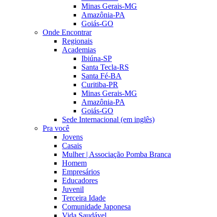
Minas Gerais-MG
Amazônia-PA
Goiás-GO
Onde Encontrar
Regionais
Academias
Ibiúna-SP
Santa Tecla-RS
Santa Fé-BA
Curitiba-PR
Minas Gerais-MG
Amazônia-PA
Goiás-GO
Sede Internacional (em inglês)
Pra você
Jovens
Casais
Mulher | Associação Pomba Branca
Homem
Empresários
Educadores
Juvenil
Terceira Idade
Comunidade Japonesa
Vida Saudável