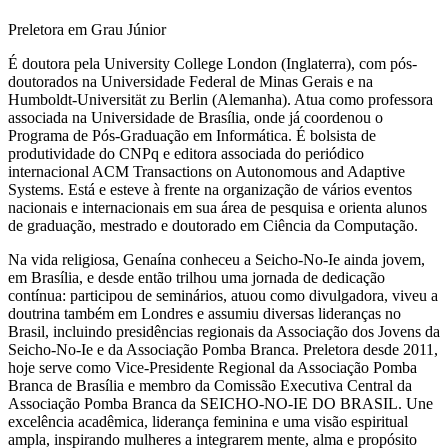
Preletora em Grau Júnior
É doutora pela University College London (Inglaterra), com pós-
doutorados na Universidade Federal de Minas Gerais e na
Humboldt-Universität zu Berlin (Alemanha). Atua como professora
associada na Universidade de Brasília, onde já coordenou o
Programa de Pós-Graduação em Informática. É bolsista de
produtividade do CNPq e editora associada do periódico
internacional ACM Transactions on Autonomous and Adaptive
Systems. Está e esteve à frente na organização de vários eventos
nacionais e internacionais em sua área de pesquisa e orienta alunos
de graduação, mestrado e doutorado em Ciência da Computação.
Na vida religiosa, Genaína conheceu a Seicho-No-Ie ainda jovem,
em Brasília, e desde então trilhou uma jornada de dedicação
contínua: participou de seminários, atuou como divulgadora, viveu a
doutrina também em Londres e assumiu diversas lideranças no
Brasil, incluindo presidências regionais da Associação dos Jovens da
Seicho-No-Ie e da Associação Pomba Branca. Preletora desde 2011,
hoje serve como Vice-Presidente Regional da Associação Pomba
Branca de Brasília e membro da Comissão Executiva Central da
Associação Pomba Branca da SEICHO-NO-IE DO BRASIL. Une
excelência acadêmica, liderança feminina e uma visão espiritual
ampla, inspirando mulheres a integrarem mente, alma e propósito