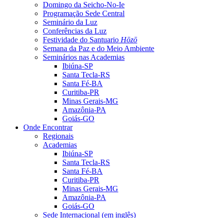
Domingo da Seicho-No-Ie
Programação Sede Central
Seminário da Luz
Conferências da Luz
Festividade do Santuario
Hōzō
Semana da Paz e do Meio Ambiente
Seminários nas Academias
Ibiúna-SP
Santa Tecla-RS
Santa Fé-BA
Curitiba-PR
Minas Gerais-MG
Amazônia-PA
Goiás-GO
Onde Encontrar
Regionais
Academias
Ibiúna-SP
Santa Tecla-RS
Santa Fé-BA
Curitiba-PR
Minas Gerais-MG
Amazônia-PA
Goiás-GO
Sede Internacional (em inglês)