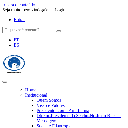
Ir para o conteúdo
Seja muito bem vindo(a):
Login
Entrar
PT
ES
SEICHO-NO-IE DO BRASIL
Portal institucional da Organização religiosa SEICHO-NO-IE DO
BRASIL
Home
Institucional
Quem Somos
Visão e Valores
Presidente Doutr. Am. Latina
Diretor-Presidente da Seicho-No-Ie do Brasil –
Mensagem
Social e Filantropia