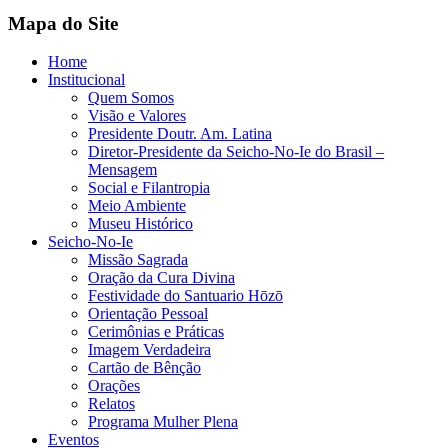
Mapa do Site
Home
Institucional
Quem Somos
Visão e Valores
Presidente Doutr. Am. Latina
Diretor-Presidente da Seicho-No-Ie do Brasil –
Mensagem
Social e Filantropia
Meio Ambiente
Museu Histórico
Seicho-No-Ie
Missão Sagrada
Oração da Cura Divina
Festividade do Santuario Hōzō
Orientação Pessoal
Cerimônias e Práticas
Imagem Verdadeira
Cartão de Bênção
Orações
Relatos
Programa Mulher Plena
Eventos