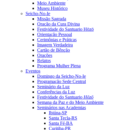
Meio Ambiente
Museu Histórico
Seicho-No-Ie
Missão Sagrada
Oração da Cura Divina
Festividade do Santuario Hōzō
Orientação Pessoal
Cerimônias e Práticas
Imagem Verdadeira
Cartão de Bênção
Orações
Relatos
Programa Mulher Plena
Eventos
Domingo da Seicho-No-Ie
Programação Sede Central
Seminário da Luz
Conferências da Luz
Festividade do Santuario
Hōzō
Semana da Paz e do Meio Ambiente
Seminários nas Academias
Ibiúna-SP
Santa Tecla-RS
Santa Fé-BA
Curitiba-PR