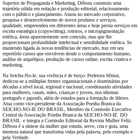
Superior de Propaganda e Marketing, Débora construiu uma
trajetória sólida em redação e produção editorial, relacionamento
com o público e planejamento. Atuou no mercado corporativo,
pesquisa e desenvolvimento de novos produtos e serviços,
qualidade, empreendeu em diferentes áreas e hoje presta serviços em
escrita estratégica (copywriting), roteiros, e micropigmentação
estética, áreas aparentemente sem conexão, mas que lhe
proporcionam profundidade intelectual e sensibilidade estética. Se
mantendo ligada às novas tendências de mercado, traz em seu
repertório cursos que envolvem desde o comportamento humano,
análise de arquétipos, produção de cursos online, escrita criativa e
marketing.
Na Seicho-No-Ie, sua vivência é de berço: Preletora Sênior,
dedicou-se a múltiplas frentes organizacionais e doutrinárias por
décadas a nível local, regional e nacional, coordenando atividades
para mulheres, casais, mães, crianças e jovens, nos idiomas
português e japonês, além de estudos para a formação de líderes.
Atua como vice-presidente da Associação Pomba Branca da
SEICHO-NO-IE DO BRASIL, Membro da Comissão Executiva
Central da Associação Pomba Branca da SEICHO-NO-IE DO
BRASIL e integra a Comissão Editorial da Revista Mulher Feliz.
Débora é a síntese da mulher que estuda, serve, cria e guia, uma
mentora natural que transforma vidas pela palavra, pelo exemplo e
pela Verdade.