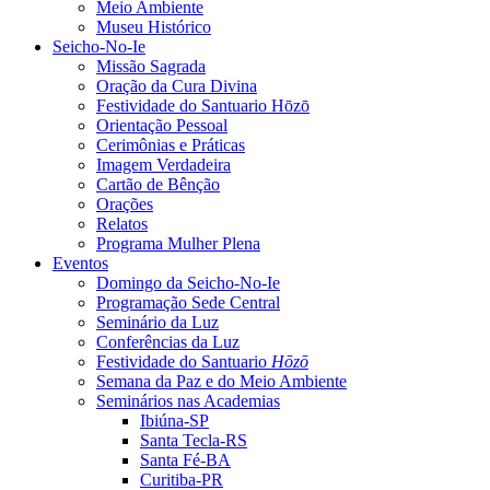
Meio Ambiente
Museu Histórico
Seicho-No-Ie
Missão Sagrada
Oração da Cura Divina
Festividade do Santuario Hōzō
Orientação Pessoal
Cerimônias e Práticas
Imagem Verdadeira
Cartão de Bênção
Orações
Relatos
Programa Mulher Plena
Eventos
Domingo da Seicho-No-Ie
Programação Sede Central
Seminário da Luz
Conferências da Luz
Festividade do Santuario
Hōzō
Semana da Paz e do Meio Ambiente
Seminários nas Academias
Ibiúna-SP
Santa Tecla-RS
Santa Fé-BA
Curitiba-PR