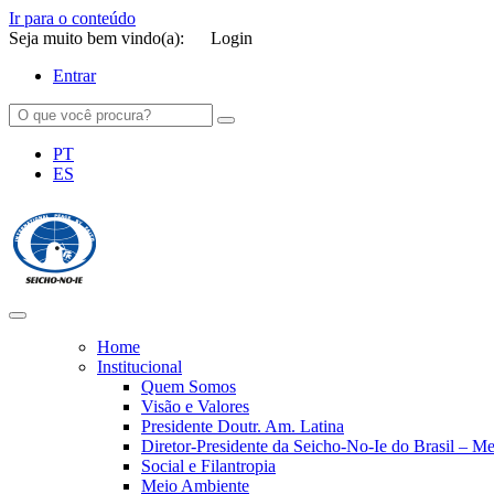
Ir para o conteúdo
Seja muito bem vindo(a):
Login
Entrar
PT
ES
SEICHO-NO-IE DO BRASIL
Portal institucional da Organização religiosa SEICHO-NO-IE DO 
Home
Institucional
Quem Somos
Visão e Valores
Presidente Doutr. Am. Latina
Diretor-Presidente da Seicho-No-Ie do Brasil – 
Social e Filantropia
Meio Ambiente