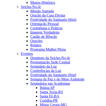
Museu Histórico
Seicho-No-Ie
Missão Sagrada
Oração da Cura Divina
Festividade do Santuario Hōzō
Orientação Pessoal
Cerimônias e Práticas
Imagem Verdadeira
Cartão de Bênção
Orações
Relatos
Programa Mulher Plena
Eventos
Domingo da Seicho-No-Ie
Programação Sede Central
Seminário da Luz
Conferências da Luz
Festividade do Santuario
Hōzō
Semana da Paz e do Meio Ambiente
Seminários nas Academias
Ibiúna-SP
Santa Tecla-RS
Santa Fé-BA
Curitiba-PR
Minas Gerais-MG