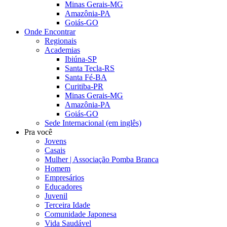
Minas Gerais-MG
Amazônia-PA
Goiás-GO
Onde Encontrar
Regionais
Academias
Ibiúna-SP
Santa Tecla-RS
Santa Fé-BA
Curitiba-PR
Minas Gerais-MG
Amazônia-PA
Goiás-GO
Sede Internacional (em inglês)
Pra você
Jovens
Casais
Mulher | Associação Pomba Branca
Homem
Empresários
Educadores
Juvenil
Terceira Idade
Comunidade Japonesa
Vida Saudável