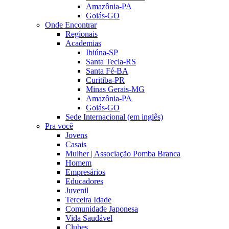
Amazônia-PA
Goiás-GO
Onde Encontrar
Regionais
Academias
Ibiúna-SP
Santa Tecla-RS
Santa Fé-BA
Curitiba-PR
Minas Gerais-MG
Amazônia-PA
Goiás-GO
Sede Internacional (em inglês)
Pra você
Jovens
Casais
Mulher | Associação Pomba Branca
Homem
Empresários
Educadores
Juvenil
Terceira Idade
Comunidade Japonesa
Vida Saudável
Clubes