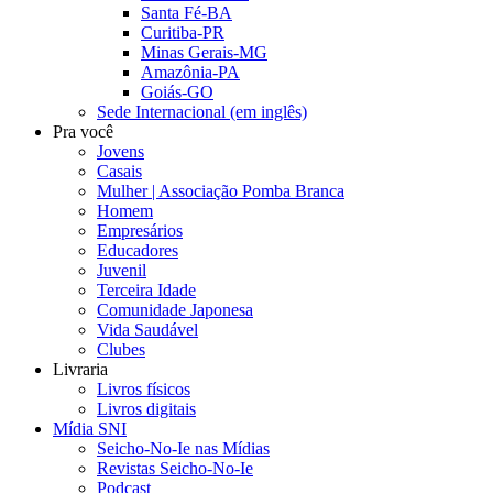
Santa Fé-BA
Curitiba-PR
Minas Gerais-MG
Amazônia-PA
Goiás-GO
Sede Internacional (em inglês)
Pra você
Jovens
Casais
Mulher | Associação Pomba Branca
Homem
Empresários
Educadores
Juvenil
Terceira Idade
Comunidade Japonesa
Vida Saudável
Clubes
Livraria
Livros físicos
Livros digitais
Mídia SNI
Seicho-No-Ie nas Mídias
Revistas Seicho-No-Ie
Podcast