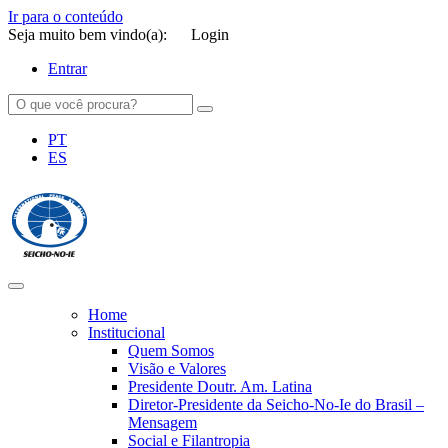
Ir para o conteúdo
Seja muito bem vindo(a):
Login
Entrar
PT
ES
SEICHO-NO-IE DO BRASIL
Portal institucional da Organização religiosa SEICHO-NO-IE DO
BRASIL
Home
Institucional
Quem Somos
Visão e Valores
Presidente Doutr. Am. Latina
Diretor-Presidente da Seicho-No-Ie do Brasil –
Mensagem
Social e Filantropia