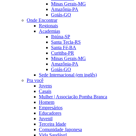
Minas Gerais-MG
Amazônia-PA
Goiás-GO
Onde Encontrar
Regionais
Academias
Ibiúna-SP
Santa Tecla-RS
Santa Fé-BA
Curitiba-PR
Minas Gerais-MG
Amazônia-PA
Goiás-GO
Sede Internacional (em inglês)
Pra você
Jovens
Casais
Mulher | Associação Pomba Branca
Homem
Empresários
Educadores
Juvenil
Terceira Idade
Comunidade Japonesa
Vida Saudável