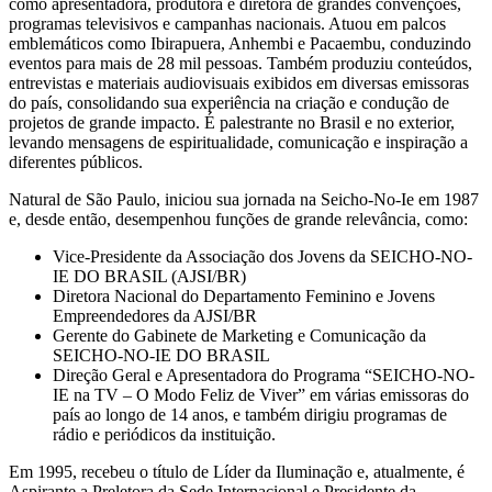
como apresentadora, produtora e diretora de grandes convenções,
programas televisivos e campanhas nacionais. Atuou em palcos
emblemáticos como Ibirapuera, Anhembi e Pacaembu, conduzindo
eventos para mais de 28 mil pessoas. Também produziu conteúdos,
entrevistas e materiais audiovisuais exibidos em diversas emissoras
do país, consolidando sua experiência na criação e condução de
projetos de grande impacto. É palestrante no Brasil e no exterior,
levando mensagens de espiritualidade, comunicação e inspiração a
diferentes públicos.
Natural de São Paulo, iniciou sua jornada na Seicho-No-Ie em 1987
e, desde então, desempenhou funções de grande relevância, como:
Vice-Presidente da Associação dos Jovens da SEICHO-NO-
IE DO BRASIL (AJSI/BR)
Diretora Nacional do Departamento Feminino e Jovens
Empreendedores da AJSI/BR
Gerente do Gabinete de Marketing e Comunicação da
SEICHO-NO-IE DO BRASIL
Direção Geral e Apresentadora do Programa “SEICHO-NO-
IE na TV – O Modo Feliz de Viver” em várias emissoras do
país ao longo de 14 anos, e também dirigiu programas de
rádio e periódicos da instituição.
Em 1995, recebeu o título de Líder da Iluminação e, atualmente, é
Aspirante a Preletora da Sede Internacional e Presidente da