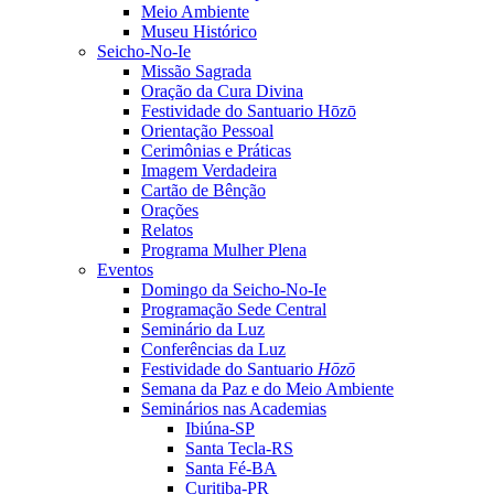
Meio Ambiente
Museu Histórico
Seicho-No-Ie
Missão Sagrada
Oração da Cura Divina
Festividade do Santuario Hōzō
Orientação Pessoal
Cerimônias e Práticas
Imagem Verdadeira
Cartão de Bênção
Orações
Relatos
Programa Mulher Plena
Eventos
Domingo da Seicho-No-Ie
Programação Sede Central
Seminário da Luz
Conferências da Luz
Festividade do Santuario
Hōzō
Semana da Paz e do Meio Ambiente
Seminários nas Academias
Ibiúna-SP
Santa Tecla-RS
Santa Fé-BA
Curitiba-PR