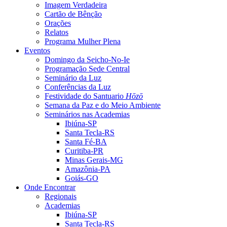
Imagem Verdadeira
Cartão de Bênção
Orações
Relatos
Programa Mulher Plena
Eventos
Domingo da Seicho-No-Ie
Programação Sede Central
Seminário da Luz
Conferências da Luz
Festividade do Santuario
Hōzō
Semana da Paz e do Meio Ambiente
Seminários nas Academias
Ibiúna-SP
Santa Tecla-RS
Santa Fé-BA
Curitiba-PR
Minas Gerais-MG
Amazônia-PA
Goiás-GO
Onde Encontrar
Regionais
Academias
Ibiúna-SP
Santa Tecla-RS