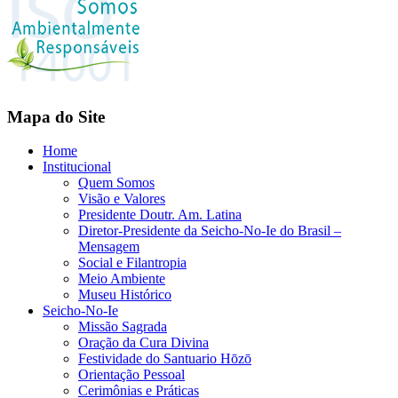
Mapa do Site
Home
Institucional
Quem Somos
Visão e Valores
Presidente Doutr. Am. Latina
Diretor-Presidente da Seicho-No-Ie do Brasil –
Mensagem
Social e Filantropia
Meio Ambiente
Museu Histórico
Seicho-No-Ie
Missão Sagrada
Oração da Cura Divina
Festividade do Santuario Hōzō
Orientação Pessoal
Cerimônias e Práticas