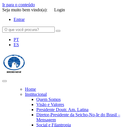
Ir para o conteúdo
Seja muito bem vindo(a):
Login
Entrar
PT
ES
SEICHO-NO-IE DO BRASIL
Portal institucional da Organização religiosa SEICHO-NO-IE DO
BRASIL
Home
Institucional
Quem Somos
Visão e Valores
Presidente Doutr. Am. Latina
Diretor-Presidente da Seicho-No-Ie do Brasil –
Mensagem
Social e Filantropia