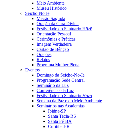
Meio Ambiente
Museu Histórico
Seicho-No-Ie
Missão Sagrada
Oração da Cura Divina
Festividade do Santuario Hōzō
Orientação Pessoal
Cerimônias e Práticas
Imagem Verdadeira
Cartão de Bênção
Orações
Relatos
Programa Mulher Plena
Eventos
Domingo da Seicho-No-Ie
Programação Sede Central
Seminário da Luz
Conferências da Luz
Festividade do Santuario
Hōzō
Semana da Paz e do Meio Ambiente
Seminários nas Academias
Ibiúna-SP
Santa Tecla-RS
Santa Fé-BA
Curitiba-PR