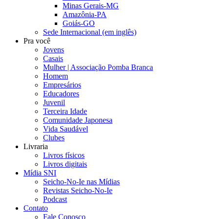
Minas Gerais-MG
Amazônia-PA
Goiás-GO
Sede Internacional (em inglês)
Pra você
Jovens
Casais
Mulher | Associação Pomba Branca
Homem
Empresários
Educadores
Juvenil
Terceira Idade
Comunidade Japonesa
Vida Saudável
Clubes
Livraria
Livros físicos
Livros digitais
Mídia SNI
Seicho-No-Ie nas Mídias
Revistas Seicho-No-Ie
Podcast
Contato
Fale Conosco