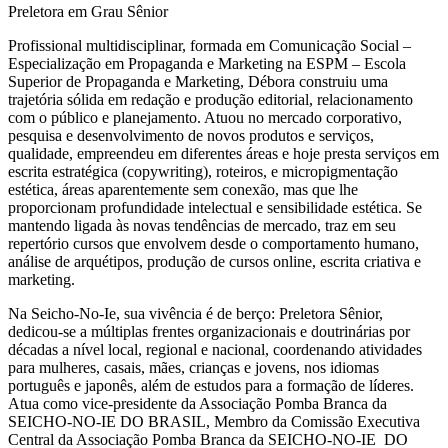
Preletora em Grau Sênior
Profissional multidisciplinar, formada em Comunicação Social –
Especialização em Propaganda e Marketing na ESPM – Escola
Superior de Propaganda e Marketing, Débora construiu uma
trajetória sólida em redação e produção editorial, relacionamento
com o público e planejamento. Atuou no mercado corporativo,
pesquisa e desenvolvimento de novos produtos e serviços,
qualidade, empreendeu em diferentes áreas e hoje presta serviços em
escrita estratégica (copywriting), roteiros, e micropigmentação
estética, áreas aparentemente sem conexão, mas que lhe
proporcionam profundidade intelectual e sensibilidade estética. Se
mantendo ligada às novas tendências de mercado, traz em seu
repertório cursos que envolvem desde o comportamento humano,
análise de arquétipos, produção de cursos online, escrita criativa e
marketing.
Na Seicho-No-Ie, sua vivência é de berço: Preletora Sênior,
dedicou-se a múltiplas frentes organizacionais e doutrinárias por
décadas a nível local, regional e nacional, coordenando atividades
para mulheres, casais, mães, crianças e jovens, nos idiomas
português e japonês, além de estudos para a formação de líderes.
Atua como vice-presidente da Associação Pomba Branca da
SEICHO-NO-IE DO BRASIL, Membro da Comissão Executiva
Central da Associação Pomba Branca da SEICHO-NO-IE DO