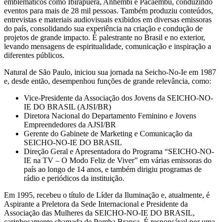
emblemáticos como Ibirapuera, Anhembi e Pacaembu, conduzindo
eventos para mais de 28 mil pessoas. Também produziu conteúdos,
entrevistas e materiais audiovisuais exibidos em diversas emissoras
do país, consolidando sua experiência na criação e condução de
projetos de grande impacto. É palestrante no Brasil e no exterior,
levando mensagens de espiritualidade, comunicação e inspiração a
diferentes públicos.
Natural de São Paulo, iniciou sua jornada na Seicho-No-Ie em 1987
e, desde então, desempenhou funções de grande relevância, como:
Vice-Presidente da Associação dos Jovens da SEICHO-NO-
IE DO BRASIL (AJSI/BR)
Diretora Nacional do Departamento Feminino e Jovens
Empreendedores da AJSI/BR
Gerente do Gabinete de Marketing e Comunicação da
SEICHO-NO-IE DO BRASIL
Direção Geral e Apresentadora do Programa “SEICHO-NO-
IE na TV – O Modo Feliz de Viver” em várias emissoras do
país ao longo de 14 anos, e também dirigiu programas de
rádio e periódicos da instituição.
Em 1995, recebeu o título de Líder da Iluminação e, atualmente, é
Aspirante a Preletora da Sede Internacional e Presidente da
Associação das Mulheres da SEICHO-NO-IE DO BRASIL,
carinhosamente chamada de Pomba Branca. É responsável por uma