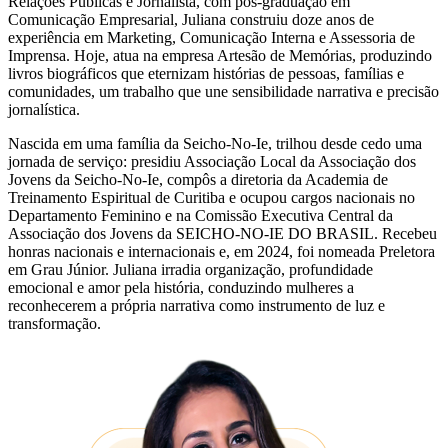
Relações Públicas e Jornalista, com pós-graduação em
Comunicação Empresarial, Juliana construiu doze anos de
experiência em Marketing, Comunicação Interna e Assessoria de
Imprensa. Hoje, atua na empresa Artesão de Memórias, produzindo
livros biográficos que eternizam histórias de pessoas, famílias e
comunidades, um trabalho que une sensibilidade narrativa e precisão
jornalística.
Nascida em uma família da Seicho-No-Ie, trilhou desde cedo uma
jornada de serviço: presidiu Associação Local da Associação dos
Jovens da Seicho-No-Ie, compôs a diretoria da Academia de
Treinamento Espiritual de Curitiba e ocupou cargos nacionais no
Departamento Feminino e na Comissão Executiva Central da
Associação dos Jovens da SEICHO-NO-IE DO BRASIL. Recebeu
honras nacionais e internacionais e, em 2024, foi nomeada Preletora
em Grau Júnior. Juliana irradia organização, profundidade
emocional e amor pela história, conduzindo mulheres a
reconhecerem a própria narrativa como instrumento de luz e
transformação.