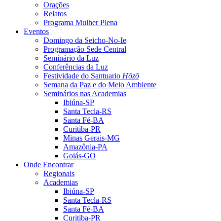
Orações
Relatos
Programa Mulher Plena
Eventos
Domingo da Seicho-No-Ie
Programação Sede Central
Seminário da Luz
Conferências da Luz
Festividade do Santuario
Hōzō
Semana da Paz e do Meio Ambiente
Seminários nas Academias
Ibiúna-SP
Santa Tecla-RS
Santa Fé-BA
Curitiba-PR
Minas Gerais-MG
Amazônia-PA
Goiás-GO
Onde Encontrar
Regionais
Academias
Ibiúna-SP
Santa Tecla-RS
Santa Fé-BA
Curitiba-PR