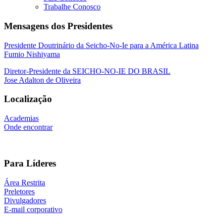
Trabalhe Conosco
Mensagens dos Presidentes
Presidente Doutrinário da Seicho-No-Ie para a América Latina
Fumio Nishiyama
Diretor-Presidente da SEICHO-NO-IE DO BRASIL
Jose Adalton de Oliveira
Localização
Academias
Onde encontrar
Para Líderes
Área Restrita
Preletores
Divulgadores
E-mail corporativo