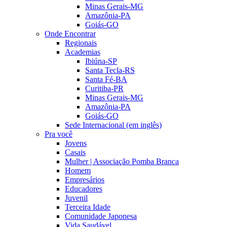
Minas Gerais-MG
Amazônia-PA
Goiás-GO
Onde Encontrar
Regionais
Academias
Ibiúna-SP
Santa Tecla-RS
Santa Fé-BA
Curitiba-PR
Minas Gerais-MG
Amazônia-PA
Goiás-GO
Sede Internacional (em inglês)
Pra você
Jovens
Casais
Mulher | Associação Pomba Branca
Homem
Empresários
Educadores
Juvenil
Terceira Idade
Comunidade Japonesa
Vida Saudável