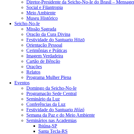
Diretor-Presidente da Seicho-No-Ie do Brasil – Mensag
Social e Filantropia
Meio Ambiente
Museu Histórico
Seicho-No-Ie
Missão Sagrada
Oração da Cura Divina
Festividade do Santuario Hōzō
Orientação Pessoal
Cerimônias e Práticas
Imagem Verdadeira
Cartão de Bênção
Orações
Relatos
Programa Mulher Plena
Eventos
Domingo da Seicho-No-Ie
Programação Sede Central
Seminário da Luz
Conferências da Luz
Festividade do Santuario
Hōzō
Semana da Paz e do Meio Ambiente
Seminários nas Academias
Ibiúna-SP
Santa Tecla-RS