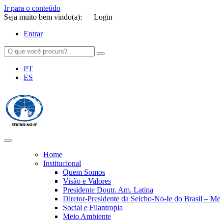
Ir para o conteúdo
Seja muito bem vindo(a):
Login
Entrar
PT
ES
SEICHO-NO-IE DO BRASIL
Portal institucional da Organização religiosa SEICHO-NO-IE DO 
Home
Institucional
Quem Somos
Visão e Valores
Presidente Doutr. Am. Latina
Diretor-Presidente da Seicho-No-Ie do Brasil – 
Social e Filantropia
Meio Ambiente