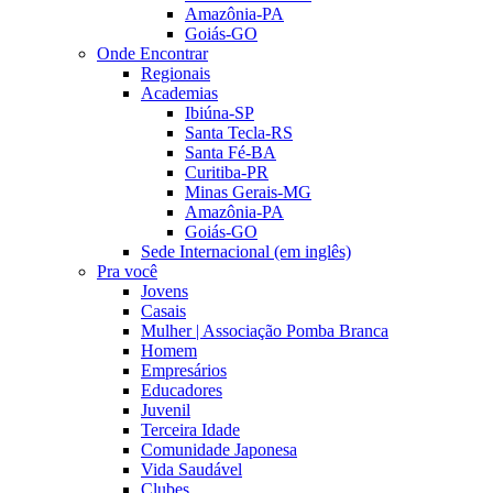
Amazônia-PA
Goiás-GO
Onde Encontrar
Regionais
Academias
Ibiúna-SP
Santa Tecla-RS
Santa Fé-BA
Curitiba-PR
Minas Gerais-MG
Amazônia-PA
Goiás-GO
Sede Internacional (em inglês)
Pra você
Jovens
Casais
Mulher | Associação Pomba Branca
Homem
Empresários
Educadores
Juvenil
Terceira Idade
Comunidade Japonesa
Vida Saudável
Clubes