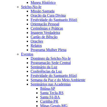
Museu Histórico
Seicho-No-Ie
Missão Sagrada
Oração da Cura Divina
Festividade do Santuario Hōzō
Orientação Pessoal
Cerimônias e Práticas
Imagem Verdadeira
Cartão de Bênção
Orações
Relatos
Programa Mulher Plena
Eventos
Domingo da Seicho-No-Ie
Programação Sede Central
Seminário da Luz
Conferências da Luz
Festividade do Santuario
Hōzō
Semana da Paz e do Meio Ambiente
Seminários nas Academias
Ibiúna-SP
Santa Tecla-RS
Santa Fé-BA
Curitiba-PR
Minas Gerais-MG