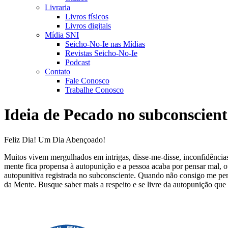
Livraria
Livros físicos
Livros digitais
Mídia SNI
Seicho-No-Ie nas Mídias
Revistas Seicho-No-Ie
Podcast
Contato
Fale Conosco
Trabalhe Conosco
Ideia de Pecado no subconscient
Feliz Dia! Um Dia Abençoado!
Muitos vivem mergulhados em intrigas, disse-me-disse, inconfidências
mente fica propensa à autopunição e a pessoa acaba por pensar mal, ou
autopunitiva registrada no subconsciente. Quando não consigo me perd
da Mente. Busque saber mais a respeito e se livre da autopunição que 