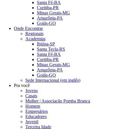
Santa Fé-BA
Curitiba-PR
Minas Gerais-MG
Amazônia-PA
Goiás-GO
Onde Encontrar
Regionais
Academias
Ibiúna-SP
Santa Tecla-RS
Santa Fé-BA
Curitiba-PR
Minas Gerais-MG
Amazônia-PA
Goiás-GO
Sede Internacional (em inglês)
Pra você
Jovens
Casais
Mulher | Associação Pomba Branca
Homem
Empresários
Educadores
Juvenil
Terceira Idade