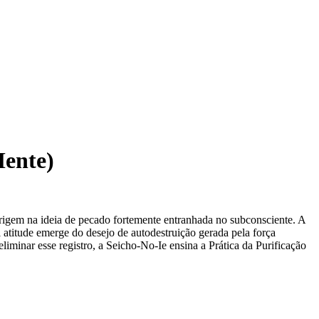
Mente)
origem na ideia de pecado fortemente entranhada no subconsciente. A
l atitude emerge do desejo de autodestruição gerada pela força
minar esse registro, a Seicho-No-Ie ensina a Prática da Purificação