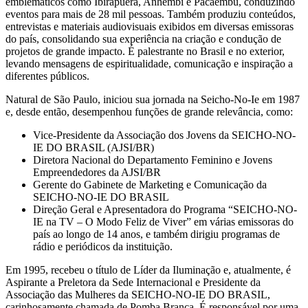
emblemáticos como Ibirapuera, Anhembi e Pacaembu, conduzindo
eventos para mais de 28 mil pessoas. Também produziu conteúdos,
entrevistas e materiais audiovisuais exibidos em diversas emissoras
do país, consolidando sua experiência na criação e condução de
projetos de grande impacto. É palestrante no Brasil e no exterior,
levando mensagens de espiritualidade, comunicação e inspiração a
diferentes públicos.
Natural de São Paulo, iniciou sua jornada na Seicho-No-Ie em 1987
e, desde então, desempenhou funções de grande relevância, como:
Vice-Presidente da Associação dos Jovens da SEICHO-NO-
IE DO BRASIL (AJSI/BR)
Diretora Nacional do Departamento Feminino e Jovens
Empreendedores da AJSI/BR
Gerente do Gabinete de Marketing e Comunicação da
SEICHO-NO-IE DO BRASIL
Direção Geral e Apresentadora do Programa “SEICHO-NO-
IE na TV – O Modo Feliz de Viver” em várias emissoras do
país ao longo de 14 anos, e também dirigiu programas de
rádio e periódicos da instituição.
Em 1995, recebeu o título de Líder da Iluminação e, atualmente, é
Aspirante a Preletora da Sede Internacional e Presidente da
Associação das Mulheres da SEICHO-NO-IE DO BRASIL,
carinhosamente chamada de Pomba Branca. É responsável por uma