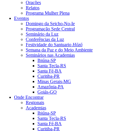
Orações
Relatos
Programa Mulher Plena
Eventos
Domingo da Seicho-No-Ie
Programação Sede Central
Seminário da Luz
Conferências da Luz
Festividade do Santuario
Hōzō
Semana da Paz e do Meio Ambiente
Seminários nas Academias
Ibiúna-SP
Santa Tecla-RS
Santa Fé-BA
Curitiba-PR
Minas Gerais-MG
Amazônia-PA
Goiás-GO
Onde Encontrar
Regionais
Academias
Ibiúna-SP
Santa Tecla-RS
Santa Fé-BA
Curitiba-PR