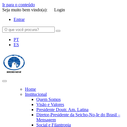
Ir para o conteúdo
Seja muito bem vindo(a):
Login
Entrar
PT
ES
SEICHO-NO-IE DO BRASIL
Portal institucional da Organização religiosa SEICHO-NO-IE DO
BRASIL
Home
Institucional
Quem Somos
Visão e Valores
Presidente Doutr. Am. Latina
Diretor-Presidente da Seicho-No-Ie do Brasil –
Mensagem
Social e Filantropia