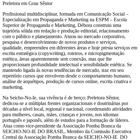
Preletora em Grau Sênior
Profissional multidisciplinar, formada em Comunicação Social –
Especialização em Propaganda e Marketing na ESPM – Escola
Superior de Propaganda e Marketing, Débora construiu uma
trajetória sólida em redação e produção editorial, relacionamento
com o público e planejamento. Atuou no mercado corporativo,
pesquisa e desenvolvimento de novos produtos e serviços,
qualidade, empreendeu em diferentes áreas e hoje presta serviços em
escrita estratégica (copywriting), roteiros, e micropigmentação
estética, áreas aparentemente sem conexão, mas que lhe
proporcionam profundidade intelectual e sensibilidade estética. Se
mantendo ligada às novas tendências de mercado, traz em seu
repertório cursos que envolvem desde o comportamento humano,
análise de arquétipos, produção de cursos online, escrita criativa e
marketing.
Na Seicho-No-Ie, sua vivência é de berço: Preletora Sênior,
dedicou-se a múltiplas frentes organizacionais e doutrinárias por
décadas a nível local, regional e nacional, coordenando atividades
para mulheres, casais, mães, crianças e jovens, nos idiomas
português e japonês, além de estudos para a formação de líderes.
Atua como vice-presidente da Associação Pomba Branca da
SEICHO-NO-IE DO BRASIL, Membro da Comissão Executiva
Central da Associação Pomba Branca da SEICHO-NO-IE DO