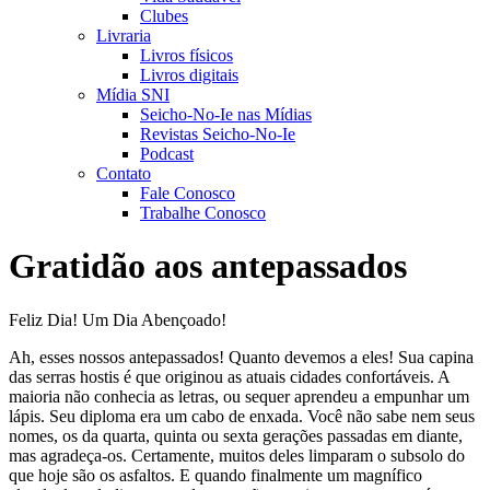
Clubes
Livraria
Livros físicos
Livros digitais
Mídia SNI
Seicho-No-Ie nas Mídias
Revistas Seicho-No-Ie
Podcast
Contato
Fale Conosco
Trabalhe Conosco
Gratidão aos antepassados
Feliz Dia! Um Dia Abençoado!
Ah, esses nossos antepassados! Quanto devemos a eles! Sua capina
das serras hostis é que originou as atuais cidades confortáveis. A
maioria não conhecia as letras, ou sequer aprendeu a empunhar um
lápis. Seu diploma era um cabo de enxada. Você não sabe nem seus
nomes, os da quarta, quinta ou sexta gerações passadas em diante,
mas agradeça-os. Certamente, muitos deles limparam o subsolo do
que hoje são os asfaltos. E quando finalmente um magnífico