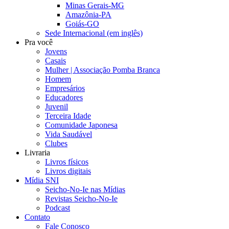
Minas Gerais-MG
Amazônia-PA
Goiás-GO
Sede Internacional (em inglês)
Pra você
Jovens
Casais
Mulher | Associação Pomba Branca
Homem
Empresários
Educadores
Juvenil
Terceira Idade
Comunidade Japonesa
Vida Saudável
Clubes
Livraria
Livros físicos
Livros digitais
Mídia SNI
Seicho-No-Ie nas Mídias
Revistas Seicho-No-Ie
Podcast
Contato
Fale Conosco