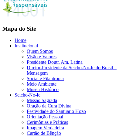
Mapa do Site
Home
Institucional
Quem Somos
Visão e Valores
Presidente Doutr. Am. Latina
Diretor-Presidente da Seicho-No-Ie do Brasil –
Mensagem
Social e Filantropia
Meio Ambiente
Museu Histórico
Seicho-No-Ie
Missão Sagrada
Oração da Cura Divina
Festividade do Santuario Hōzō
Orientação Pessoal
Cerimônias e Práticas
Imagem Verdadeira
Cartão de Bênção