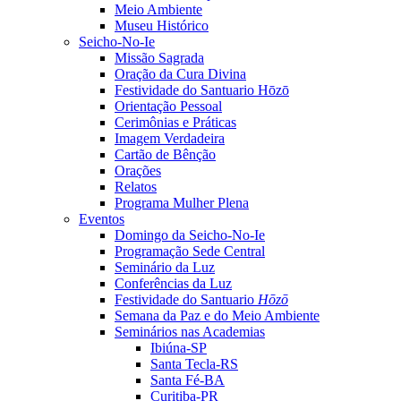
Meio Ambiente
Museu Histórico
Seicho-No-Ie
Missão Sagrada
Oração da Cura Divina
Festividade do Santuario Hōzō
Orientação Pessoal
Cerimônias e Práticas
Imagem Verdadeira
Cartão de Bênção
Orações
Relatos
Programa Mulher Plena
Eventos
Domingo da Seicho-No-Ie
Programação Sede Central
Seminário da Luz
Conferências da Luz
Festividade do Santuario
Hōzō
Semana da Paz e do Meio Ambiente
Seminários nas Academias
Ibiúna-SP
Santa Tecla-RS
Santa Fé-BA
Curitiba-PR