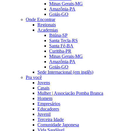
Minas Gerais-MG
Amazônia-PA
Goiás-GO
Onde Encontrar
Regionais
Academias
Ibiúna-SP
Santa Tecla-RS
Santa Fé-BA
Curitiba-PR
Minas Gerais-MG
Amazônia-PA
Goiás-GO
Sede Internacional (em inglês)
Pra você
Jovens
Casais
Mulher | Associação Pomba Branca
Homem
Empresários
Educadores
Juvenil
Terceira Idade
Comunidade Japonesa
Vida Saudável