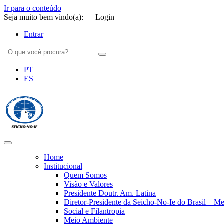
Ir para o conteúdo
Seja muito bem vindo(a):
Login
Entrar
PT
ES
SEICHO-NO-IE DO BRASIL
Portal institucional da Organização religiosa SEICHO-NO-IE DO 
Home
Institucional
Quem Somos
Visão e Valores
Presidente Doutr. Am. Latina
Diretor-Presidente da Seicho-No-Ie do Brasil – 
Social e Filantropia
Meio Ambiente