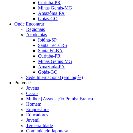
Curitiba-PR
Minas Gerais-MG
Amazônia-PA
Goiás-GO
Onde Encontrar
Regionais
Academias
Ibiúna-SP
Santa Tecla-RS
Santa Fé-BA
Curitiba-PR
Minas Gerais-MG
Amazônia-PA
Goiás-GO
Sede Internacional (em inglês)
Pra você
Jovens
Casais
Mulher | Associação Pomba Branca
Homem
Empresários
Educadores
Juvenil
Terceira Idade
Comunidade Japonesa