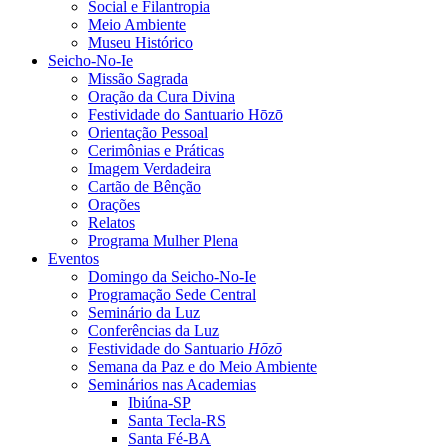
Social e Filantropia
Meio Ambiente
Museu Histórico
Seicho-No-Ie
Missão Sagrada
Oração da Cura Divina
Festividade do Santuario Hōzō
Orientação Pessoal
Cerimônias e Práticas
Imagem Verdadeira
Cartão de Bênção
Orações
Relatos
Programa Mulher Plena
Eventos
Domingo da Seicho-No-Ie
Programação Sede Central
Seminário da Luz
Conferências da Luz
Festividade do Santuario
Hōzō
Semana da Paz e do Meio Ambiente
Seminários nas Academias
Ibiúna-SP
Santa Tecla-RS
Santa Fé-BA