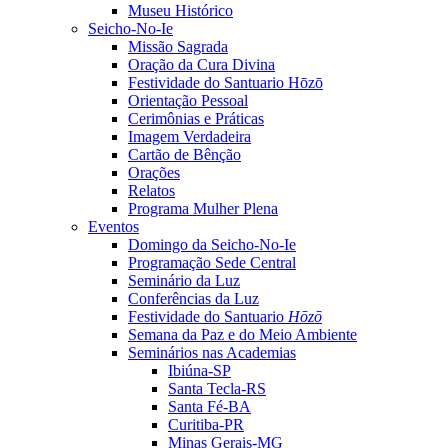
Museu Histórico
Seicho-No-Ie
Missão Sagrada
Oração da Cura Divina
Festividade do Santuario Hōzō
Orientação Pessoal
Cerimônias e Práticas
Imagem Verdadeira
Cartão de Bênção
Orações
Relatos
Programa Mulher Plena
Eventos
Domingo da Seicho-No-Ie
Programação Sede Central
Seminário da Luz
Conferências da Luz
Festividade do Santuario
Hōzō
Semana da Paz e do Meio Ambiente
Seminários nas Academias
Ibiúna-SP
Santa Tecla-RS
Santa Fé-BA
Curitiba-PR
Minas Gerais-MG