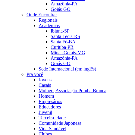
Amazônia-PA
Goiás-GO
Onde Encontrar
Regionais
Academias
Ibiúna-SP
Santa Tecla-RS
Santa Fé-BA
Curitiba-PR
Minas Gerais-MG
Amazônia-PA
Goiás-GO
Sede Internacional (em inglês)
Pra você
Jovens
Casais
Mulher | Associação Pomba Branca
Homem
Empresários
Educadores
Juvenil
Terceira Idade
Comunidade Japonesa
Vida Saudável
Clubes