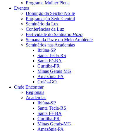
Programa Mulher Plena
Eventos
Domingo da Seicho-No-Ie
Programação Sede Central
Seminário da Luz
Conferências da Luz
Festividade do Santuario
Hōzō
Semana da Paz e do Meio Ambiente
Seminários nas Academias
Ibiúna-SP
Santa Tecla-RS
Santa Fé-BA
Curitiba-PR
Minas Gerais-MG
Amazônia-PA
Goiás-GO
Onde Encontrar
Regionais
Academias
Ibiúna-SP
Santa Tecla-RS
Santa Fé-BA
Curitiba-PR
Minas Gerais-MG
Amazônia-PA