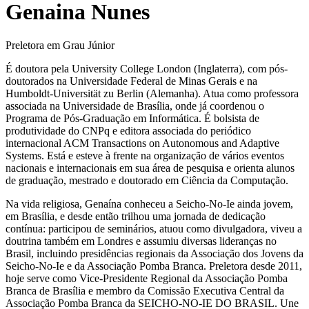
Genaina Nunes
Preletora em Grau Júnior
É doutora pela University College London (Inglaterra), com pós-
doutorados na Universidade Federal de Minas Gerais e na
Humboldt-Universität zu Berlin (Alemanha). Atua como professora
associada na Universidade de Brasília, onde já coordenou o
Programa de Pós-Graduação em Informática. É bolsista de
produtividade do CNPq e editora associada do periódico
internacional ACM Transactions on Autonomous and Adaptive
Systems. Está e esteve à frente na organização de vários eventos
nacionais e internacionais em sua área de pesquisa e orienta alunos
de graduação, mestrado e doutorado em Ciência da Computação.
Na vida religiosa, Genaína conheceu a Seicho-No-Ie ainda jovem,
em Brasília, e desde então trilhou uma jornada de dedicação
contínua: participou de seminários, atuou como divulgadora, viveu a
doutrina também em Londres e assumiu diversas lideranças no
Brasil, incluindo presidências regionais da Associação dos Jovens da
Seicho-No-Ie e da Associação Pomba Branca. Preletora desde 2011,
hoje serve como Vice-Presidente Regional da Associação Pomba
Branca de Brasília e membro da Comissão Executiva Central da
Associação Pomba Branca da SEICHO-NO-IE DO BRASIL. Une