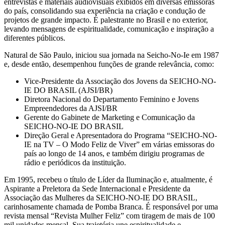
entrevistas e materiais audiovisuais exibidos em diversas emissoras
do país, consolidando sua experiência na criação e condução de
projetos de grande impacto. É palestrante no Brasil e no exterior,
levando mensagens de espiritualidade, comunicação e inspiração a
diferentes públicos.
Natural de São Paulo, iniciou sua jornada na Seicho-No-Ie em 1987
e, desde então, desempenhou funções de grande relevância, como:
Vice-Presidente da Associação dos Jovens da SEICHO-NO-
IE DO BRASIL (AJSI/BR)
Diretora Nacional do Departamento Feminino e Jovens
Empreendedores da AJSI/BR
Gerente do Gabinete de Marketing e Comunicação da
SEICHO-NO-IE DO BRASIL
Direção Geral e Apresentadora do Programa “SEICHO-NO-
IE na TV – O Modo Feliz de Viver” em várias emissoras do
país ao longo de 14 anos, e também dirigiu programas de
rádio e periódicos da instituição.
Em 1995, recebeu o título de Líder da Iluminação e, atualmente, é
Aspirante a Preletora da Sede Internacional e Presidente da
Associação das Mulheres da SEICHO-NO-IE DO BRASIL,
carinhosamente chamada de Pomba Branca. É responsável por uma
revista mensal “Revista Mulher Feliz” com tiragem de mais de 100
mil unidades mensal. Sua trajetória une espiritualidade e