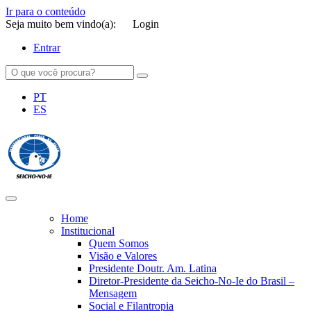
Ir para o conteúdo
Seja muito bem vindo(a):
Login
Entrar
PT
ES
SEICHO-NO-IE DO BRASIL
Portal institucional da Organização religiosa SEICHO-NO-IE DO
BRASIL
Home
Institucional
Quem Somos
Visão e Valores
Presidente Doutr. Am. Latina
Diretor-Presidente da Seicho-No-Ie do Brasil –
Mensagem
Social e Filantropia