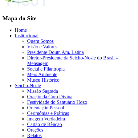
Mapa do Site
Home
Institucional
Quem Somos
Visão e Valores
Presidente Doutr. Am. Latina
Diretor-Presidente da Seicho-No-Ie do Brasil –
Mensagem
Social e Filantropia
Meio Ambiente
Museu Histórico
Seicho-No-Ie
Missão Sagrada
Oração da Cura Divina
Festividade do Santuario Hōzō
Orientação Pessoal
Cerimônias e Práticas
Imagem Verdadeira
Cartão de Bênção
Orações
Relatos