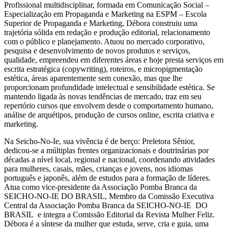
Profissional multidisciplinar, formada em Comunicação Social –
Especialização em Propaganda e Marketing na ESPM – Escola
Superior de Propaganda e Marketing, Débora construiu uma
trajetória sólida em redação e produção editorial, relacionamento
com o público e planejamento. Atuou no mercado corporativo,
pesquisa e desenvolvimento de novos produtos e serviços,
qualidade, empreendeu em diferentes áreas e hoje presta serviços em
escrita estratégica (copywriting), roteiros, e micropigmentação
estética, áreas aparentemente sem conexão, mas que lhe
proporcionam profundidade intelectual e sensibilidade estética. Se
mantendo ligada às novas tendências de mercado, traz em seu
repertório cursos que envolvem desde o comportamento humano,
análise de arquétipos, produção de cursos online, escrita criativa e
marketing.
Na Seicho-No-Ie, sua vivência é de berço: Preletora Sênior,
dedicou-se a múltiplas frentes organizacionais e doutrinárias por
décadas a nível local, regional e nacional, coordenando atividades
para mulheres, casais, mães, crianças e jovens, nos idiomas
português e japonês, além de estudos para a formação de líderes.
Atua como vice-presidente da Associação Pomba Branca da
SEICHO-NO-IE DO BRASIL, Membro da Comissão Executiva
Central da Associação Pomba Branca da SEICHO-NO-IE DO
BRASIL e integra a Comissão Editorial da Revista Mulher Feliz.
Débora é a síntese da mulher que estuda, serve, cria e guia, uma