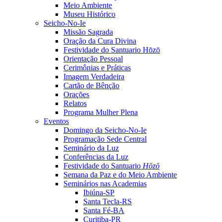
Meio Ambiente
Museu Histórico
Seicho-No-Ie
Missão Sagrada
Oração da Cura Divina
Festividade do Santuario Hōzō
Orientação Pessoal
Cerimônias e Práticas
Imagem Verdadeira
Cartão de Bênção
Orações
Relatos
Programa Mulher Plena
Eventos
Domingo da Seicho-No-Ie
Programação Sede Central
Seminário da Luz
Conferências da Luz
Festividade do Santuario
Hōzō
Semana da Paz e do Meio Ambiente
Seminários nas Academias
Ibiúna-SP
Santa Tecla-RS
Santa Fé-BA
Curitiba-PR