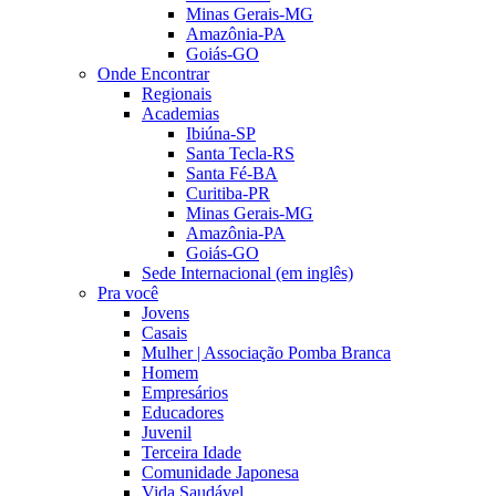
Minas Gerais-MG
Amazônia-PA
Goiás-GO
Onde Encontrar
Regionais
Academias
Ibiúna-SP
Santa Tecla-RS
Santa Fé-BA
Curitiba-PR
Minas Gerais-MG
Amazônia-PA
Goiás-GO
Sede Internacional (em inglês)
Pra você
Jovens
Casais
Mulher | Associação Pomba Branca
Homem
Empresários
Educadores
Juvenil
Terceira Idade
Comunidade Japonesa
Vida Saudável