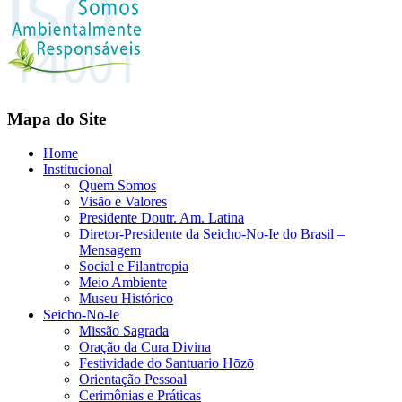
Mapa do Site
Home
Institucional
Quem Somos
Visão e Valores
Presidente Doutr. Am. Latina
Diretor-Presidente da Seicho-No-Ie do Brasil –
Mensagem
Social e Filantropia
Meio Ambiente
Museu Histórico
Seicho-No-Ie
Missão Sagrada
Oração da Cura Divina
Festividade do Santuario Hōzō
Orientação Pessoal
Cerimônias e Práticas