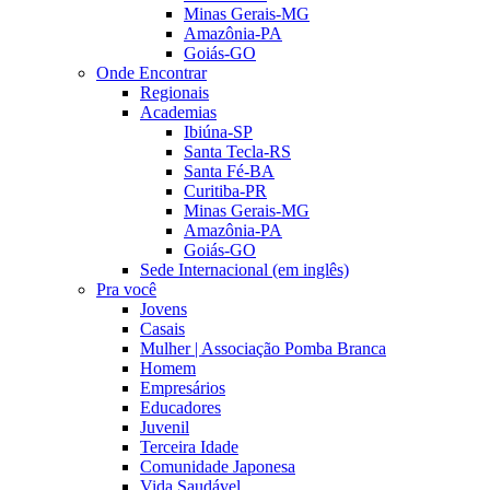
Minas Gerais-MG
Amazônia-PA
Goiás-GO
Onde Encontrar
Regionais
Academias
Ibiúna-SP
Santa Tecla-RS
Santa Fé-BA
Curitiba-PR
Minas Gerais-MG
Amazônia-PA
Goiás-GO
Sede Internacional (em inglês)
Pra você
Jovens
Casais
Mulher | Associação Pomba Branca
Homem
Empresários
Educadores
Juvenil
Terceira Idade
Comunidade Japonesa
Vida Saudável