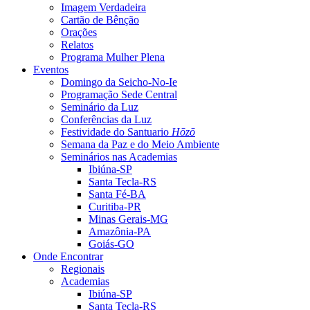
Imagem Verdadeira
Cartão de Bênção
Orações
Relatos
Programa Mulher Plena
Eventos
Domingo da Seicho-No-Ie
Programação Sede Central
Seminário da Luz
Conferências da Luz
Festividade do Santuario
Hōzō
Semana da Paz e do Meio Ambiente
Seminários nas Academias
Ibiúna-SP
Santa Tecla-RS
Santa Fé-BA
Curitiba-PR
Minas Gerais-MG
Amazônia-PA
Goiás-GO
Onde Encontrar
Regionais
Academias
Ibiúna-SP
Santa Tecla-RS