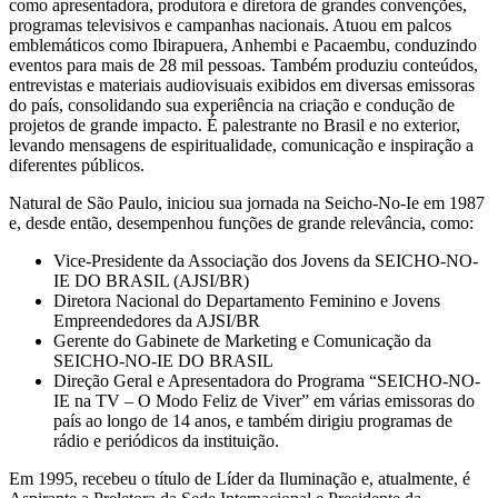
como apresentadora, produtora e diretora de grandes convenções,
programas televisivos e campanhas nacionais. Atuou em palcos
emblemáticos como Ibirapuera, Anhembi e Pacaembu, conduzindo
eventos para mais de 28 mil pessoas. Também produziu conteúdos,
entrevistas e materiais audiovisuais exibidos em diversas emissoras
do país, consolidando sua experiência na criação e condução de
projetos de grande impacto. É palestrante no Brasil e no exterior,
levando mensagens de espiritualidade, comunicação e inspiração a
diferentes públicos.
Natural de São Paulo, iniciou sua jornada na Seicho-No-Ie em 1987
e, desde então, desempenhou funções de grande relevância, como:
Vice-Presidente da Associação dos Jovens da SEICHO-NO-
IE DO BRASIL (AJSI/BR)
Diretora Nacional do Departamento Feminino e Jovens
Empreendedores da AJSI/BR
Gerente do Gabinete de Marketing e Comunicação da
SEICHO-NO-IE DO BRASIL
Direção Geral e Apresentadora do Programa “SEICHO-NO-
IE na TV – O Modo Feliz de Viver” em várias emissoras do
país ao longo de 14 anos, e também dirigiu programas de
rádio e periódicos da instituição.
Em 1995, recebeu o título de Líder da Iluminação e, atualmente, é