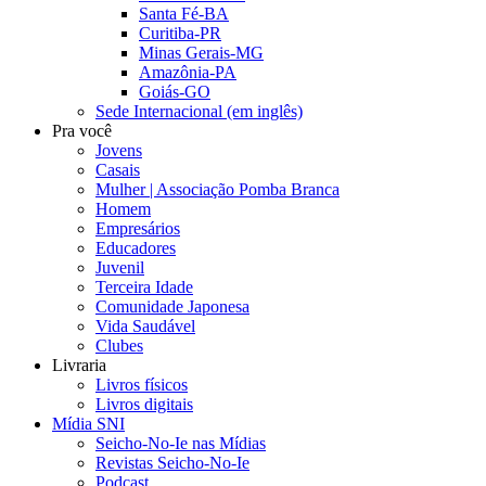
Santa Fé-BA
Curitiba-PR
Minas Gerais-MG
Amazônia-PA
Goiás-GO
Sede Internacional (em inglês)
Pra você
Jovens
Casais
Mulher | Associação Pomba Branca
Homem
Empresários
Educadores
Juvenil
Terceira Idade
Comunidade Japonesa
Vida Saudável
Clubes
Livraria
Livros físicos
Livros digitais
Mídia SNI
Seicho-No-Ie nas Mídias
Revistas Seicho-No-Ie
Podcast