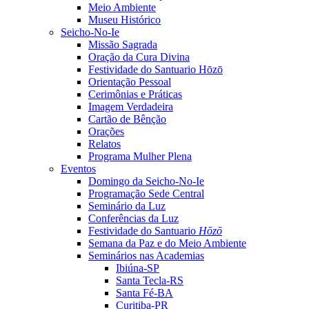
Meio Ambiente
Museu Histórico
Seicho-No-Ie
Missão Sagrada
Oração da Cura Divina
Festividade do Santuario Hōzō
Orientação Pessoal
Cerimônias e Práticas
Imagem Verdadeira
Cartão de Bênção
Orações
Relatos
Programa Mulher Plena
Eventos
Domingo da Seicho-No-Ie
Programação Sede Central
Seminário da Luz
Conferências da Luz
Festividade do Santuario
Hōzō
Semana da Paz e do Meio Ambiente
Seminários nas Academias
Ibiúna-SP
Santa Tecla-RS
Santa Fé-BA
Curitiba-PR