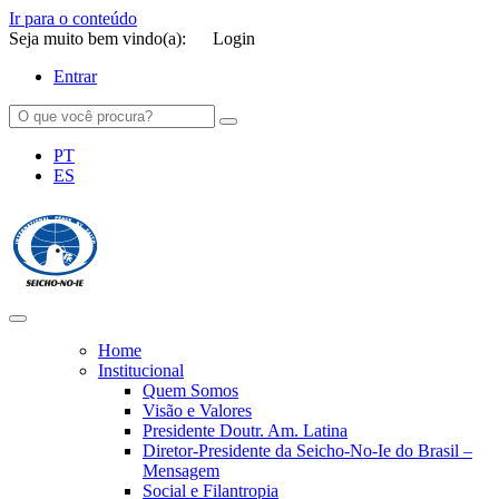
Ir para o conteúdo
Seja muito bem vindo(a):
Login
Entrar
PT
ES
SEICHO-NO-IE DO BRASIL
Portal institucional da Organização religiosa SEICHO-NO-IE DO
BRASIL
Home
Institucional
Quem Somos
Visão e Valores
Presidente Doutr. Am. Latina
Diretor-Presidente da Seicho-No-Ie do Brasil –
Mensagem
Social e Filantropia