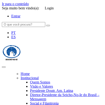
Ir para o conteúdo
Seja muito bem vindo(a):
Login
Entrar
PT
ES
SEICHO-NO-IE DO BRASIL
Portal institucional da Organização religiosa SEICHO-NO-IE DO
BRASIL
Home
Institucional
Quem Somos
Visão e Valores
Presidente Doutr. Am. Latina
Diretor-Presidente da Seicho-No-Ie do Brasil –
Mensagem
Social e Filantropia