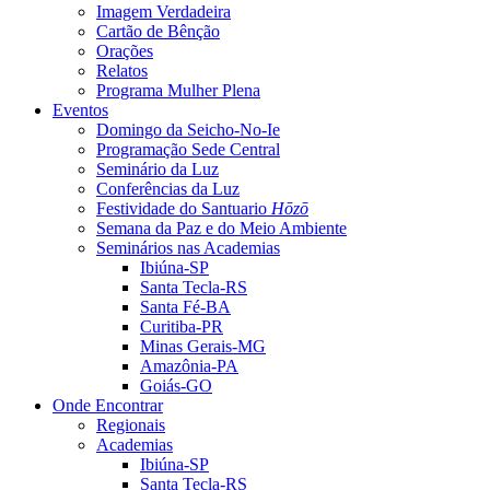
Imagem Verdadeira
Cartão de Bênção
Orações
Relatos
Programa Mulher Plena
Eventos
Domingo da Seicho-No-Ie
Programação Sede Central
Seminário da Luz
Conferências da Luz
Festividade do Santuario
Hōzō
Semana da Paz e do Meio Ambiente
Seminários nas Academias
Ibiúna-SP
Santa Tecla-RS
Santa Fé-BA
Curitiba-PR
Minas Gerais-MG
Amazônia-PA
Goiás-GO
Onde Encontrar
Regionais
Academias
Ibiúna-SP
Santa Tecla-RS