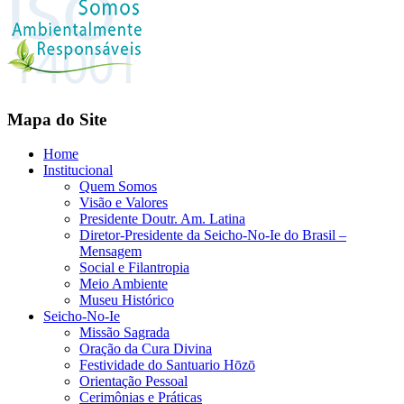
Mapa do Site
Home
Institucional
Quem Somos
Visão e Valores
Presidente Doutr. Am. Latina
Diretor-Presidente da Seicho-No-Ie do Brasil –
Mensagem
Social e Filantropia
Meio Ambiente
Museu Histórico
Seicho-No-Ie
Missão Sagrada
Oração da Cura Divina
Festividade do Santuario Hōzō
Orientação Pessoal
Cerimônias e Práticas