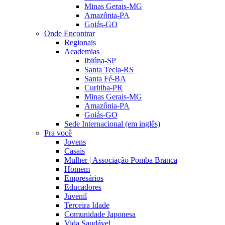
Minas Gerais-MG
Amazônia-PA
Goiás-GO
Onde Encontrar
Regionais
Academias
Ibiúna-SP
Santa Tecla-RS
Santa Fé-BA
Curitiba-PR
Minas Gerais-MG
Amazônia-PA
Goiás-GO
Sede Internacional (em inglês)
Pra você
Jovens
Casais
Mulher | Associação Pomba Branca
Homem
Empresários
Educadores
Juvenil
Terceira Idade
Comunidade Japonesa
Vida Saudável