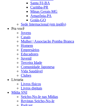
Santa Fé-BA
Curitiba-PR
Minas Gerais-MG
Amazônia-PA
Goiás-GO
Sede Internacional (em inglês)
Pra você
Jovens
Casais
Mulher | Associação Pomba Branca
Homem
Empresários
Educadores
Juvenil
Terceira Idade
Comunidade Japonesa
Vida Saudável
Clubes
Livraria
Livros físicos
Livros digitais
Mídia SNI
Seicho-No-Ie nas Mídias
Revistas Seicho-No-Ie
Podcast