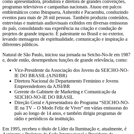
como apresentadora, produtora e diretora de grandes convenções,
programas televisivos e campanhas nacionais. Atuou em palcos
emblemáticos como Ibirapuera, Anhembi e Pacaembu, conduzindo
eventos para mais de 28 mil pessoas. Também produziu conteúdos,
entrevistas e materiais audiovisuais exibidos em diversas emissoras
do país, consolidando sua experiência na criação e condução de
projetos de grande impacto. É palestrante no Brasil e no exterior,
levando mensagens de espiritualidade, comunicação e inspiração a
diferentes públicos.
Natural de São Paulo, iniciou sua jornada na Seicho-No-Ie em 1987
e, desde então, desempenhou funções de grande relevância, como:
Vice-Presidente da Associação dos Jovens da SEICHO-NO-
IE DO BRASIL (AJSI/BR)
Diretora Nacional do Departamento Feminino e Jovens
Empreendedores da AJSI/BR
Gerente do Gabinete de Marketing e Comunicação da
SEICHO-NO-IE DO BRASIL
Direção Geral e Apresentadora do Programa “SEICHO-NO-
IE na TV – O Modo Feliz de Viver” em várias emissoras do
país ao longo de 14 anos, e também dirigiu programas de
rádio e periódicos da instituição.
Em 1995, recebeu o título de Líder da Iluminação e, atualmente, é