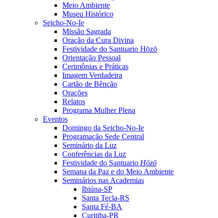
Meio Ambiente
Museu Histórico
Seicho-No-Ie
Missão Sagrada
Oração da Cura Divina
Festividade do Santuario Hōzō
Orientação Pessoal
Cerimônias e Práticas
Imagem Verdadeira
Cartão de Bênção
Orações
Relatos
Programa Mulher Plena
Eventos
Domingo da Seicho-No-Ie
Programação Sede Central
Seminário da Luz
Conferências da Luz
Festividade do Santuario
Hōzō
Semana da Paz e do Meio Ambiente
Seminários nas Academias
Ibiúna-SP
Santa Tecla-RS
Santa Fé-BA
Curitiba-PR