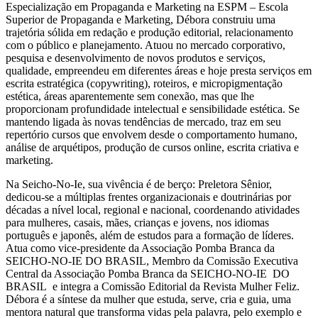
Especialização em Propaganda e Marketing na ESPM – Escola
Superior de Propaganda e Marketing, Débora construiu uma
trajetória sólida em redação e produção editorial, relacionamento
com o público e planejamento. Atuou no mercado corporativo,
pesquisa e desenvolvimento de novos produtos e serviços,
qualidade, empreendeu em diferentes áreas e hoje presta serviços em
escrita estratégica (copywriting), roteiros, e micropigmentação
estética, áreas aparentemente sem conexão, mas que lhe
proporcionam profundidade intelectual e sensibilidade estética. Se
mantendo ligada às novas tendências de mercado, traz em seu
repertório cursos que envolvem desde o comportamento humano,
análise de arquétipos, produção de cursos online, escrita criativa e
marketing.
Na Seicho-No-Ie, sua vivência é de berço: Preletora Sênior,
dedicou-se a múltiplas frentes organizacionais e doutrinárias por
décadas a nível local, regional e nacional, coordenando atividades
para mulheres, casais, mães, crianças e jovens, nos idiomas
português e japonês, além de estudos para a formação de líderes.
Atua como vice-presidente da Associação Pomba Branca da
SEICHO-NO-IE DO BRASIL, Membro da Comissão Executiva
Central da Associação Pomba Branca da SEICHO-NO-IE DO
BRASIL e integra a Comissão Editorial da Revista Mulher Feliz.
Débora é a síntese da mulher que estuda, serve, cria e guia, uma
mentora natural que transforma vidas pela palavra, pelo exemplo e