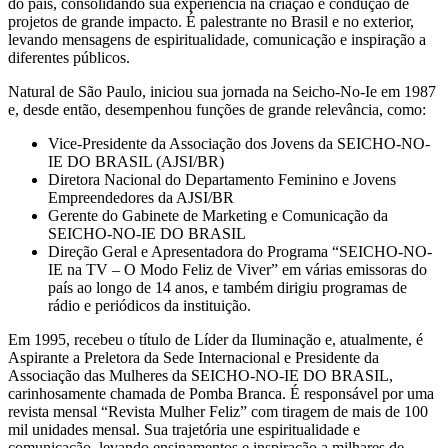
do país, consolidando sua experiência na criação e condução de
projetos de grande impacto. É palestrante no Brasil e no exterior,
levando mensagens de espiritualidade, comunicação e inspiração a
diferentes públicos.
Natural de São Paulo, iniciou sua jornada na Seicho-No-Ie em 1987
e, desde então, desempenhou funções de grande relevância, como:
Vice-Presidente da Associação dos Jovens da SEICHO-NO-
IE DO BRASIL (AJSI/BR)
Diretora Nacional do Departamento Feminino e Jovens
Empreendedores da AJSI/BR
Gerente do Gabinete de Marketing e Comunicação da
SEICHO-NO-IE DO BRASIL
Direção Geral e Apresentadora do Programa “SEICHO-NO-
IE na TV – O Modo Feliz de Viver” em várias emissoras do
país ao longo de 14 anos, e também dirigiu programas de
rádio e periódicos da instituição.
Em 1995, recebeu o título de Líder da Iluminação e, atualmente, é
Aspirante a Preletora da Sede Internacional e Presidente da
Associação das Mulheres da SEICHO-NO-IE DO BRASIL,
carinhosamente chamada de Pomba Branca. É responsável por uma
revista mensal “Revista Mulher Feliz” com tiragem de mais de 100
mil unidades mensal. Sua trajetória une espiritualidade e
comunicação, levando ensinamentos e inspiração a milhares de