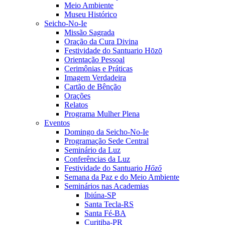
Meio Ambiente
Museu Histórico
Seicho-No-Ie
Missão Sagrada
Oração da Cura Divina
Festividade do Santuario Hōzō
Orientação Pessoal
Cerimônias e Práticas
Imagem Verdadeira
Cartão de Bênção
Orações
Relatos
Programa Mulher Plena
Eventos
Domingo da Seicho-No-Ie
Programação Sede Central
Seminário da Luz
Conferências da Luz
Festividade do Santuario
Hōzō
Semana da Paz e do Meio Ambiente
Seminários nas Academias
Ibiúna-SP
Santa Tecla-RS
Santa Fé-BA
Curitiba-PR