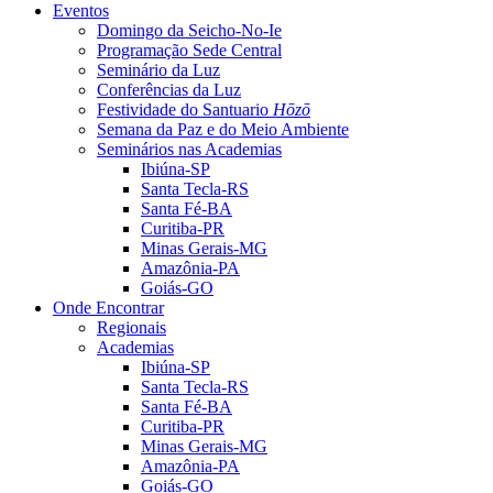
Eventos
Domingo da Seicho-No-Ie
Programação Sede Central
Seminário da Luz
Conferências da Luz
Festividade do Santuario
Hōzō
Semana da Paz e do Meio Ambiente
Seminários nas Academias
Ibiúna-SP
Santa Tecla-RS
Santa Fé-BA
Curitiba-PR
Minas Gerais-MG
Amazônia-PA
Goiás-GO
Onde Encontrar
Regionais
Academias
Ibiúna-SP
Santa Tecla-RS
Santa Fé-BA
Curitiba-PR
Minas Gerais-MG
Amazônia-PA
Goiás-GO