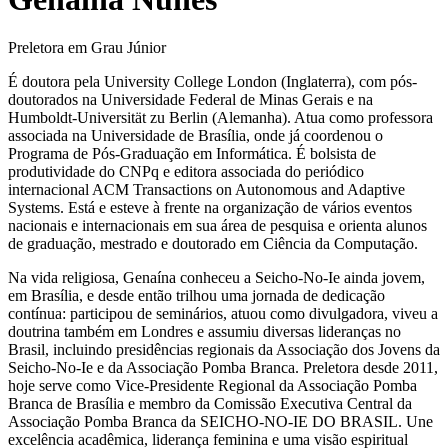
Preletora em Grau Júnior
É doutora pela University College London (Inglaterra), com pós-
doutorados na Universidade Federal de Minas Gerais e na
Humboldt-Universität zu Berlin (Alemanha). Atua como professora
associada na Universidade de Brasília, onde já coordenou o
Programa de Pós-Graduação em Informática. É bolsista de
produtividade do CNPq e editora associada do periódico
internacional ACM Transactions on Autonomous and Adaptive
Systems. Está e esteve à frente na organização de vários eventos
nacionais e internacionais em sua área de pesquisa e orienta alunos
de graduação, mestrado e doutorado em Ciência da Computação.
Na vida religiosa, Genaína conheceu a Seicho-No-Ie ainda jovem,
em Brasília, e desde então trilhou uma jornada de dedicação
contínua: participou de seminários, atuou como divulgadora, viveu a
doutrina também em Londres e assumiu diversas lideranças no
Brasil, incluindo presidências regionais da Associação dos Jovens da
Seicho-No-Ie e da Associação Pomba Branca. Preletora desde 2011,
hoje serve como Vice-Presidente Regional da Associação Pomba
Branca de Brasília e membro da Comissão Executiva Central da
Associação Pomba Branca da SEICHO-NO-IE DO BRASIL. Une
excelência acadêmica, liderança feminina e uma visão espiritual