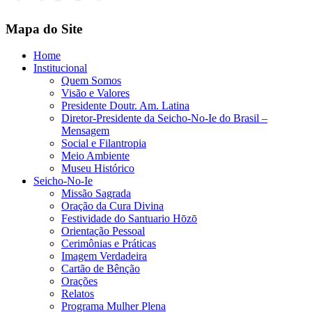
Mapa do Site
Home
Institucional
Quem Somos
Visão e Valores
Presidente Doutr. Am. Latina
Diretor-Presidente da Seicho-No-Ie do Brasil –
Mensagem
Social e Filantropia
Meio Ambiente
Museu Histórico
Seicho-No-Ie
Missão Sagrada
Oração da Cura Divina
Festividade do Santuario Hōzō
Orientação Pessoal
Cerimônias e Práticas
Imagem Verdadeira
Cartão de Bênção
Orações
Relatos
Programa Mulher Plena