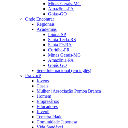
Minas Gerais-MG
Amazônia-PA
Goiás-GO
Onde Encontrar
Regionais
Academias
Ibiúna-SP
Santa Tecla-RS
Santa Fé-BA
Curitiba-PR
Minas Gerais-MG
Amazônia-PA
Goiás-GO
Sede Internacional (em inglês)
Pra você
Jovens
Casais
Mulher | Associação Pomba Branca
Homem
Empresários
Educadores
Juvenil
Terceira Idade
Comunidade Japonesa
Vida Saudável