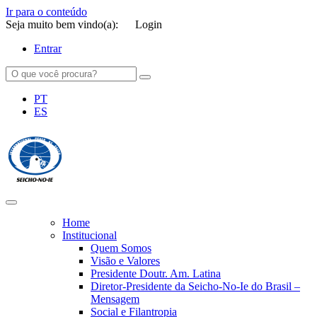
Ir para o conteúdo
Seja muito bem vindo(a):
Login
Entrar
PT
ES
SEICHO-NO-IE DO BRASIL
Portal institucional da Organização religiosa SEICHO-NO-IE DO
BRASIL
Home
Institucional
Quem Somos
Visão e Valores
Presidente Doutr. Am. Latina
Diretor-Presidente da Seicho-No-Ie do Brasil –
Mensagem
Social e Filantropia