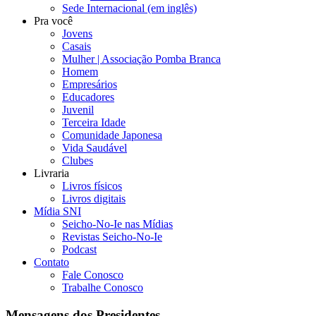
Sede Internacional (em inglês)
Pra você
Jovens
Casais
Mulher | Associação Pomba Branca
Homem
Empresários
Educadores
Juvenil
Terceira Idade
Comunidade Japonesa
Vida Saudável
Clubes
Livraria
Livros físicos
Livros digitais
Mídia SNI
Seicho-No-Ie nas Mídias
Revistas Seicho-No-Ie
Podcast
Contato
Fale Conosco
Trabalhe Conosco
Mensagens dos Presidentes