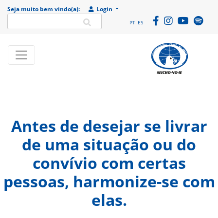
Seja muito bem vindo(a):
Login
PT
ES
SEICHO-NO-IE DO
Portal
BRASIL
institucional da
Organização
religiosa SEICHO-
Antes de desejar se livrar
NO-IE DO BRASIL
de uma situação ou do
convívio com certas
pessoas, harmonize-se com
elas.