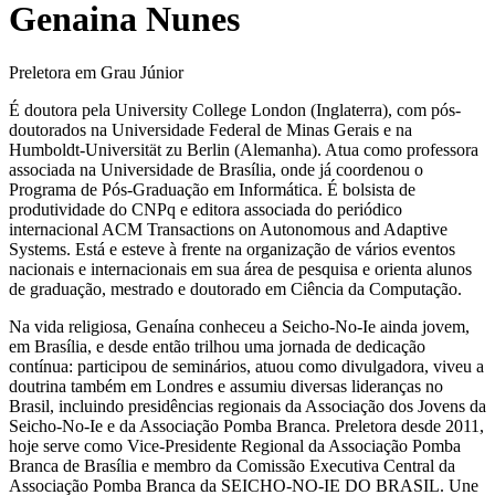
Genaina Nunes
Preletora em Grau Júnior
É doutora pela University College London (Inglaterra), com pós-
doutorados na Universidade Federal de Minas Gerais e na
Humboldt-Universität zu Berlin (Alemanha). Atua como professora
associada na Universidade de Brasília, onde já coordenou o
Programa de Pós-Graduação em Informática. É bolsista de
produtividade do CNPq e editora associada do periódico
internacional ACM Transactions on Autonomous and Adaptive
Systems. Está e esteve à frente na organização de vários eventos
nacionais e internacionais em sua área de pesquisa e orienta alunos
de graduação, mestrado e doutorado em Ciência da Computação.
Na vida religiosa, Genaína conheceu a Seicho-No-Ie ainda jovem,
em Brasília, e desde então trilhou uma jornada de dedicação
contínua: participou de seminários, atuou como divulgadora, viveu a
doutrina também em Londres e assumiu diversas lideranças no
Brasil, incluindo presidências regionais da Associação dos Jovens da
Seicho-No-Ie e da Associação Pomba Branca. Preletora desde 2011,
hoje serve como Vice-Presidente Regional da Associação Pomba
Branca de Brasília e membro da Comissão Executiva Central da
Associação Pomba Branca da SEICHO-NO-IE DO BRASIL. Une