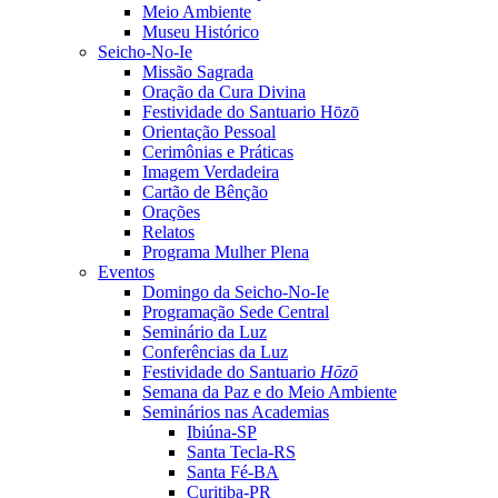
Meio Ambiente
Museu Histórico
Seicho-No-Ie
Missão Sagrada
Oração da Cura Divina
Festividade do Santuario Hōzō
Orientação Pessoal
Cerimônias e Práticas
Imagem Verdadeira
Cartão de Bênção
Orações
Relatos
Programa Mulher Plena
Eventos
Domingo da Seicho-No-Ie
Programação Sede Central
Seminário da Luz
Conferências da Luz
Festividade do Santuario
Hōzō
Semana da Paz e do Meio Ambiente
Seminários nas Academias
Ibiúna-SP
Santa Tecla-RS
Santa Fé-BA
Curitiba-PR