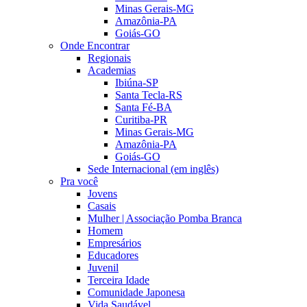
Minas Gerais-MG
Amazônia-PA
Goiás-GO
Onde Encontrar
Regionais
Academias
Ibiúna-SP
Santa Tecla-RS
Santa Fé-BA
Curitiba-PR
Minas Gerais-MG
Amazônia-PA
Goiás-GO
Sede Internacional (em inglês)
Pra você
Jovens
Casais
Mulher | Associação Pomba Branca
Homem
Empresários
Educadores
Juvenil
Terceira Idade
Comunidade Japonesa
Vida Saudável