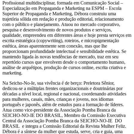
Profissional multidisciplinar, formada em Comunicação Social –
Especialização em Propaganda e Marketing na ESPM – Escola
Superior de Propaganda e Marketing, Débora construiu uma
trajetória sólida em redação e produção editorial, relacionamento
com o público e planejamento. Atuou no mercado corporativo,
pesquisa e desenvolvimento de novos produtos e serviços,
qualidade, empreendeu em diferentes áreas e hoje presta serviços em
escrita estratégica (copywriting), roteiros, e micropigmentação
estética, áreas aparentemente sem conexão, mas que lhe
proporcionam profundidade intelectual e sensibilidade estética. Se
mantendo ligada às novas tendências de mercado, traz em seu
repertório cursos que envolvem desde o comportamento humano,
análise de arquétipos, produção de cursos online, escrita criativa e
marketing.
Na Seicho-No-Ie, sua vivência é de berço: Preletora Sênior,
dedicou-se a múltiplas frentes organizacionais e doutrinárias por
décadas a nível local, regional e nacional, coordenando atividades
para mulheres, casais, mães, crianças e jovens, nos idiomas
português e japonês, além de estudos para a formação de líderes.
Atua como vice-presidente da Associação Pomba Branca da
SEICHO-NO-IE DO BRASIL, Membro da Comissão Executiva
Central da Associação Pomba Branca da SEICHO-NO-IE DO
BRASIL e integra a Comissão Editorial da Revista Mulher Feliz.
Débora é a síntese da mulher que estuda, serve, cria e guia, uma