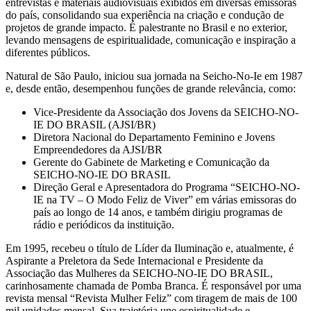
entrevistas e materiais audiovisuais exibidos em diversas emissoras
do país, consolidando sua experiência na criação e condução de
projetos de grande impacto. É palestrante no Brasil e no exterior,
levando mensagens de espiritualidade, comunicação e inspiração a
diferentes públicos.
Natural de São Paulo, iniciou sua jornada na Seicho-No-Ie em 1987
e, desde então, desempenhou funções de grande relevância, como:
Vice-Presidente da Associação dos Jovens da SEICHO-NO-
IE DO BRASIL (AJSI/BR)
Diretora Nacional do Departamento Feminino e Jovens
Empreendedores da AJSI/BR
Gerente do Gabinete de Marketing e Comunicação da
SEICHO-NO-IE DO BRASIL
Direção Geral e Apresentadora do Programa “SEICHO-NO-
IE na TV – O Modo Feliz de Viver” em várias emissoras do
país ao longo de 14 anos, e também dirigiu programas de
rádio e periódicos da instituição.
Em 1995, recebeu o título de Líder da Iluminação e, atualmente, é
Aspirante a Preletora da Sede Internacional e Presidente da
Associação das Mulheres da SEICHO-NO-IE DO BRASIL,
carinhosamente chamada de Pomba Branca. É responsável por uma
revista mensal “Revista Mulher Feliz” com tiragem de mais de 100
mil unidades mensal. Sua trajetória une espiritualidade e