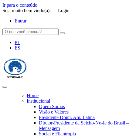
Ir para o conteúdo
Seja muito bem vindo(a):
Login
Entrar
PT
ES
SEICHO-NO-IE DO BRASIL
Portal institucional da Organização religiosa SEICHO-NO-IE DO
BRASIL
Home
Institucional
Quem Somos
Visão e Valores
Presidente Doutr. Am. Latina
Diretor-Presidente da Seicho-No-Ie do Brasil –
Mensagem
Social e Filantropia