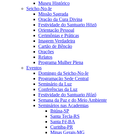
Museu Histórico
Seicho-No-Ie
Missão Sagrada
Oração da Cura Divina
Festividade do Santuario Hōzō
Orientação Pessoal
Cerimônias e Práticas
Imagem Verdadeira
Cartão de Bênção
Orações
Relatos
Programa Mulher Plena
Eventos
Domingo da Seicho-No-Ie
Programação Sede Central
Seminário da Luz
Conferências da Luz
Festividade do Santuario
Hōzō
Semana da Paz e do Meio Ambiente
Seminários nas Academias
Ibiúna-SP
Santa Tecla-RS
Santa Fé-BA
Curitiba-PR
Minas Gerais-MG