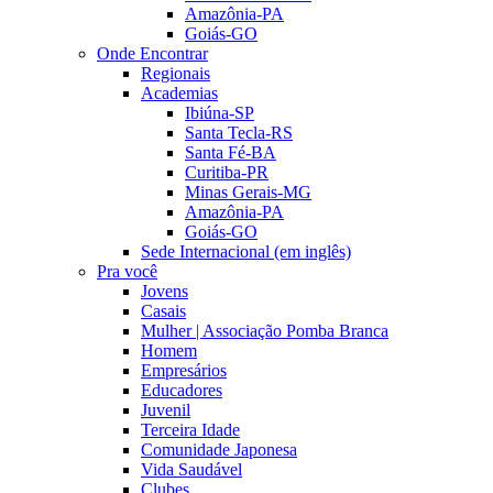
Amazônia-PA
Goiás-GO
Onde Encontrar
Regionais
Academias
Ibiúna-SP
Santa Tecla-RS
Santa Fé-BA
Curitiba-PR
Minas Gerais-MG
Amazônia-PA
Goiás-GO
Sede Internacional (em inglês)
Pra você
Jovens
Casais
Mulher | Associação Pomba Branca
Homem
Empresários
Educadores
Juvenil
Terceira Idade
Comunidade Japonesa
Vida Saudável
Clubes