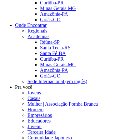
Curitiba-PR
Minas Gerais-MG
Amazônia-PA
Goiás-GO
Onde Encontrar
Regionais
Academias
Ibiúna-SP
Santa Tecla-RS
Santa Fé-BA
Curitiba-PR
Minas Gerais-MG
Amazônia-PA
Goiás-GO
Sede Internacional (em inglês)
Pra você
Jovens
Casais
Mulher | Associação Pomba Branca
Homem
Empresários
Educadores
Juvenil
Terceira Idade
Comunidade Japonesa