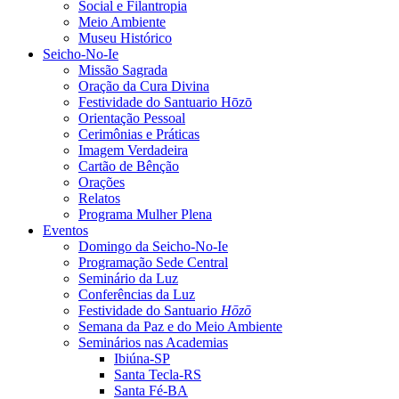
Social e Filantropia
Meio Ambiente
Museu Histórico
Seicho-No-Ie
Missão Sagrada
Oração da Cura Divina
Festividade do Santuario Hōzō
Orientação Pessoal
Cerimônias e Práticas
Imagem Verdadeira
Cartão de Bênção
Orações
Relatos
Programa Mulher Plena
Eventos
Domingo da Seicho-No-Ie
Programação Sede Central
Seminário da Luz
Conferências da Luz
Festividade do Santuario
Hōzō
Semana da Paz e do Meio Ambiente
Seminários nas Academias
Ibiúna-SP
Santa Tecla-RS
Santa Fé-BA