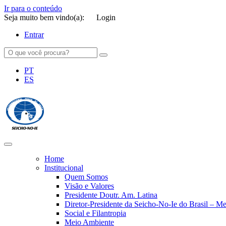
Ir para o conteúdo
Seja muito bem vindo(a):
Login
Entrar
PT
ES
SEICHO-NO-IE DO BRASIL
Portal institucional da Organização religiosa SEICHO-NO-IE DO 
Home
Institucional
Quem Somos
Visão e Valores
Presidente Doutr. Am. Latina
Diretor-Presidente da Seicho-No-Ie do Brasil – 
Social e Filantropia
Meio Ambiente