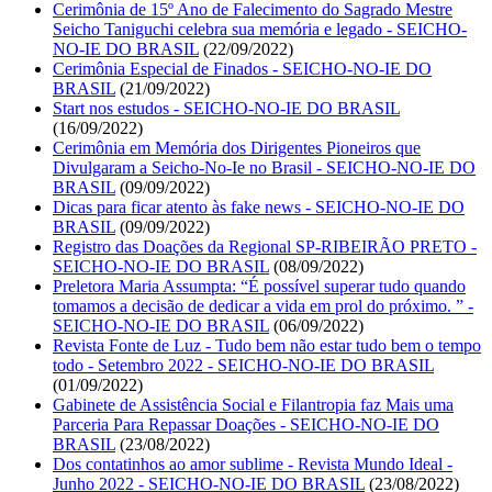
Cerimônia de 15º Ano de Falecimento do Sagrado Mestre
Seicho Taniguchi celebra sua memória e legado - SEICHO-
NO-IE DO BRASIL
(22/09/2022)
Cerimônia Especial de Finados - SEICHO-NO-IE DO
BRASIL
(21/09/2022)
Start nos estudos - SEICHO-NO-IE DO BRASIL
(16/09/2022)
Cerimônia em Memória dos Dirigentes Pioneiros que
Divulgaram a Seicho-No-Ie no Brasil - SEICHO-NO-IE DO
BRASIL
(09/09/2022)
Dicas para ficar atento às fake news - SEICHO-NO-IE DO
BRASIL
(09/09/2022)
Registro das Doações da Regional SP-RIBEIRÃO PRETO -
SEICHO-NO-IE DO BRASIL
(08/09/2022)
Preletora Maria Assumpta: “É possível superar tudo quando
tomamos a decisão de dedicar a vida em prol do próximo. ” -
SEICHO-NO-IE DO BRASIL
(06/09/2022)
Revista Fonte de Luz - Tudo bem não estar tudo bem o tempo
todo - Setembro 2022 - SEICHO-NO-IE DO BRASIL
(01/09/2022)
Gabinete de Assistência Social e Filantropia faz Mais uma
Parceria Para Repassar Doações - SEICHO-NO-IE DO
BRASIL
(23/08/2022)
Dos contatinhos ao amor sublime - Revista Mundo Ideal -
Junho 2022 - SEICHO-NO-IE DO BRASIL
(23/08/2022)