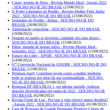
Corpo, templo de Deus - Revista Mundo Ideal - Agosto 2022
- SEICHO-NO-IE DO BRASIL
(23/08/2022)
O Poder Libertador do Perdão - Revista Mulher Feliz Junho
2022 - SEICHO-NO-IE DO BRASIL
(23/08/2022)
Seminário do Perdão - Ibiúna - SEICHO-NO-IE DO
BRASIL
(20/08/2022)
Alimentação consciente - SEICHO-NO-IE DO BRASIL
(19/08/2022)
Quando os papéis se invertem: cuidando dos pais idosos -
SEICHO-NO-IE DO BRASIL
(15/08/2022)
Pátria, morada de nossas raízes - Revista Mundo Ideal -
Setembro 2022 - SEICHO-NO-IE DO BRASIL
(15/08/2022)
Espaço do Líder - APSIB - SEICHO-NO-IE DO BRASIL
(14/08/2022)
67ª Convenção Nacional da AJSI/BR - SEICHO-NO-IE DO
BRASIL
(12/08/2022)
Preletora Suely Cornelsen revela como a mulher moderna
pode se realizar por meio de sua espiritualidade - SEICHO-
NO-IE DO BRASIL
(03/08/2022)
Regional DF-BRASÍLIA 1, em idioma japonês, realizou
doações diversificadas em junho de 2022 - SEICHO-NO-IE
DO BRASIL
(02/08/2022)
Revista Fonte de Luz - Por que a vida oferece tantos desafios?
- Agosto 2022 - SEICHO-NO-IE DO BRASIL
(01/08/2022)
Casa de Repouso da Grande Harmonia Promove Cursos de