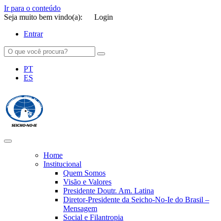
Ir para o conteúdo
Seja muito bem vindo(a):
Login
Entrar
PT
ES
SEICHO-NO-IE DO BRASIL
Portal institucional da Organização religiosa SEICHO-NO-IE DO
BRASIL
Home
Institucional
Quem Somos
Visão e Valores
Presidente Doutr. Am. Latina
Diretor-Presidente da Seicho-No-Ie do Brasil –
Mensagem
Social e Filantropia