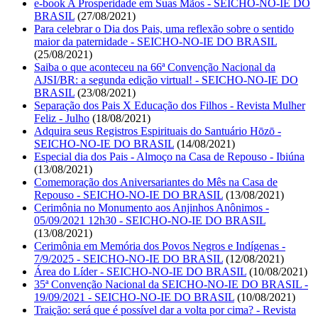
e-book A Prosperidade em Suas Mãos - SEICHO-NO-IE DO
BRASIL
(27/08/2021)
Para celebrar o Dia dos Pais, uma reflexão sobre o sentido
maior da paternidade - SEICHO-NO-IE DO BRASIL
(25/08/2021)
Saiba o que aconteceu na 66ª Convenção Nacional da
AJSI/BR: a segunda edição virtual! - SEICHO-NO-IE DO
BRASIL
(23/08/2021)
Separação dos Pais X Educação dos Filhos - Revista Mulher
Feliz - Julho
(18/08/2021)
Adquira seus Registros Espirituais do Santuário Hōzō -
SEICHO-NO-IE DO BRASIL
(14/08/2021)
Especial dia dos Pais - Almoço na Casa de Repouso - Ibiúna
(13/08/2021)
Comemoração dos Aniversariantes do Mês na Casa de
Repouso - SEICHO-NO-IE DO BRASIL
(13/08/2021)
Cerimônia no Monumento aos Anjinhos Anônimos -
05/09/2021 12h30 - SEICHO-NO-IE DO BRASIL
(13/08/2021)
Cerimônia em Memória dos Povos Negros e Indígenas -
7/9/2025 - SEICHO-NO-IE DO BRASIL
(12/08/2021)
Área do Líder - SEICHO-NO-IE DO BRASIL
(10/08/2021)
35ª Convenção Nacional da SEICHO-NO-IE DO BRASIL -
19/09/2021 - SEICHO-NO-IE DO BRASIL
(10/08/2021)
Traição: será que é possível dar a volta por cima? - Revista