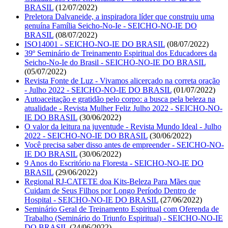
BRASIL
(12/07/2022)
Preletora Dalvaneide, a inspiradora líder que construiu uma
genuína Família Seicho-No-Ie - SEICHO-NO-IE DO
BRASIL
(08/07/2022)
ISO14001 - SEICHO-NO-IE DO BRASIL
(08/07/2022)
39º Seminário de Treinamento Espiritual dos Educadores da
Seicho-No-Ie do Brasil - SEICHO-NO-IE DO BRASIL
(05/07/2022)
Revista Fonte de Luz - Vivamos alicerçado na correta oração
- Julho 2022 - SEICHO-NO-IE DO BRASIL
(01/07/2022)
Autoaceitação e gratidão pelo corpo: a busca pela beleza na
atualidade - Revista Mulher Feliz Julho 2022 - SEICHO-NO-
IE DO BRASIL
(30/06/2022)
O valor da leitura na juventude - Revista Mundo Ideal - Julho
2022 - SEICHO-NO-IE DO BRASIL
(30/06/2022)
Você precisa saber disso antes de empreender - SEICHO-NO-
IE DO BRASIL
(30/06/2022)
9 Anos do Escritório na Floresta - SEICHO-NO-IE DO
BRASIL
(29/06/2022)
Regional RJ-CATETE doa Kits-Beleza Para Mães que
Cuidam de Seus Filhos por Longo Período Dentro de
Hospital - SEICHO-NO-IE DO BRASIL
(27/06/2022)
Seminário Geral de Treinamento Espiritual com Oferenda de
Trabalho (Seminário do Triunfo Espiritual) - SEICHO-NO-IE
DO BRASIL
(24/06/2022)