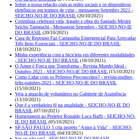
Sobre a nossa relação com as redes sociais e os dispositivos
eletrônicos em tempos de crise - mensagem Setembro 2021 -
SEICHO-NO-IE DO BRASIL
(20/10/2021)
Cerimônia celebrará vida, legado e obra do Sagrado Mestre
Seicho Taniguchi - Mensagem Setembro - SEICHO-NO-IE
DO BRASIL
(20/10/2021)
Casa de Repouso Faz Campanha Emergencial Para Arrecadar
Três Itens Essenciais - SEICHO-NO-IE DO BRASIL
(18/10/2021)
Minha experiência com a bicicleta em diferentes modalidades
- SEICHO-NO-IE DO BRASIL
(18/10/2021)
O Amor é Força que Transforma - Revista Mundo Ideal -
Outubro 2021 - SEICHO-NO-IE DO BRASIL
(15/10/2021)
Como Lidar com os Próprios Preconceitos? - revista-mulher-
feliz-outubro-2021 - SEICHO-NO-IE DO BRASIL
(15/10/2021)
Veja a atuação de voluntários no Gabinete de Assistência
(13/10/2021)
Que é a verdadeira fé na atualidade - SEICHO-NO-IE DO
BRASIL
(07/10/2021)
Homenagem ao Preletor Ronaldo Luca Baffi - SEICHO-NO-
IE DO BRASIL
(05/10/2021)
SP-SÃO PAULO 5 cria projeto "Amor à Vida" - SEICHO-
NO-IE DO BRASIL
(04/10/2021)
Ser ou não ser? - SEICHO-NO-IE DO BRASIL