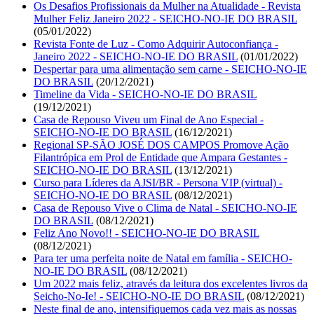
Os Desafios Profissionais da Mulher na Atualidade - Revista
Mulher Feliz Janeiro 2022 - SEICHO-NO-IE DO BRASIL
(05/01/2022)
Revista Fonte de Luz - Como Adquirir Autoconfiança -
Janeiro 2022 - SEICHO-NO-IE DO BRASIL
(01/01/2022)
Despertar para uma alimentação sem carne - SEICHO-NO-IE
DO BRASIL
(20/12/2021)
Timeline da Vida - SEICHO-NO-IE DO BRASIL
(19/12/2021)
Casa de Repouso Viveu um Final de Ano Especial -
SEICHO-NO-IE DO BRASIL
(16/12/2021)
Regional SP-SÃO JOSÉ DOS CAMPOS Promove Ação
Filantrópica em Prol de Entidade que Ampara Gestantes -
SEICHO-NO-IE DO BRASIL
(13/12/2021)
Curso para Líderes da AJSI/BR - Persona VIP (virtual) -
SEICHO-NO-IE DO BRASIL
(08/12/2021)
Casa de Repouso Vive o Clima de Natal - SEICHO-NO-IE
DO BRASIL
(08/12/2021)
Feliz Ano Novo!! - SEICHO-NO-IE DO BRASIL
(08/12/2021)
Para ter uma perfeita noite de Natal em família - SEICHO-
NO-IE DO BRASIL
(08/12/2021)
Um 2022 mais feliz, através da leitura dos excelentes livros da
Seicho-No-Ie! - SEICHO-NO-IE DO BRASIL
(08/12/2021)
Neste final de ano, intensifiquemos cada vez mais as nossas