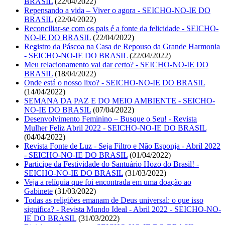
BRASIL
(22/04/2022)
Repensando a vida – Viver o agora - SEICHO-NO-IE DO
BRASIL
(22/04/2022)
Reconciliar-se com os pais é a fonte da felicidade - SEICHO-
NO-IE DO BRASIL
(22/04/2022)
Registro da Páscoa na Casa de Repouso da Grande Harmonia
- SEICHO-NO-IE DO BRASIL
(22/04/2022)
Meu relacionamento vai dar certo? - SEICHO-NO-IE DO
BRASIL
(18/04/2022)
Onde está o nosso lixo? - SEICHO-NO-IE DO BRASIL
(14/04/2022)
SEMANA DA PAZ E DO MEIO AMBIENTE - SEICHO-
NO-IE DO BRASIL
(07/04/2022)
Desenvolvimento Feminino – Busque o Seu! - Revista
Mulher Feliz Abril 2022 - SEICHO-NO-IE DO BRASIL
(04/04/2022)
Revista Fonte de Luz - Seja Filtro e Não Esponja - Abril 2022
- SEICHO-NO-IE DO BRASIL
(01/04/2022)
Participe da Festividade do Santuário Hōzō do Brasil! -
SEICHO-NO-IE DO BRASIL
(31/03/2022)
Veja a relíquia que foi encontrada em uma doação ao
Gabinete
(31/03/2022)
Todas as religiões emanam de Deus universal: o que isso
significa? - Revista Mundo Ideal - Abril 2022 - SEICHO-NO-
IE DO BRASIL
(31/03/2022)