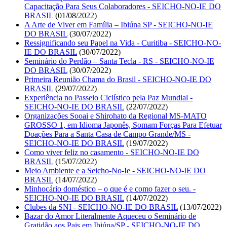
Capacitação Para Seus Colaboradores - SEICHO-NO-IE DO
BRASIL
(01/08/2022)
A Arte de Viver em Família – Ibiúna SP - SEICHO-NO-IE
DO BRASIL
(30/07/2022)
Ressignificando seu Papel na Vida - Curitiba - SEICHO-NO-
IE DO BRASIL
(30/07/2022)
Seminário do Perdão – Santa Tecla - RS - SEICHO-NO-IE
DO BRASIL
(30/07/2022)
Primeira Reunião Chama do Brasil - SEICHO-NO-IE DO
BRASIL
(29/07/2022)
Experiência no Passeio Ciclístico pela Paz Mundial -
SEICHO-NO-IE DO BRASIL
(22/07/2022)
Organizações Sooai e Shirohato da Regional MS-MATO
GROSSO 1, em Idioma Japonês, Somam Forças Para Efetuar
Doações Para a Santa Casa de Campo Grande/MS -
SEICHO-NO-IE DO BRASIL
(19/07/2022)
Como viver feliz no casamento - SEICHO-NO-IE DO
BRASIL
(15/07/2022)
Meio Ambiente e a Seicho-No-Ie - SEICHO-NO-IE DO
BRASIL
(14/07/2022)
Minhocário doméstico – o que é e como fazer o seu. -
SEICHO-NO-IE DO BRASIL
(14/07/2022)
Clubes da SNI - SEICHO-NO-IE DO BRASIL
(13/07/2022)
Bazar do Amor Literalmente Aqueceu o Seminário de
Gratidão aos Pais em Ibiúna/SP - SEICHO-NO-IE DO