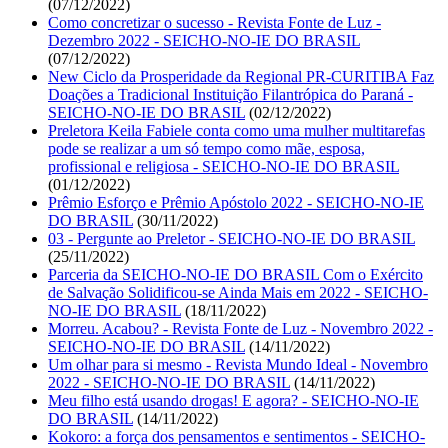
(07/12/2022)
Como concretizar o sucesso - Revista Fonte de Luz -
Dezembro 2022 - SEICHO-NO-IE DO BRASIL
(07/12/2022)
New Ciclo da Prosperidade da Regional PR-CURITIBA Faz
Doações a Tradicional Instituição Filantrópica do Paraná -
SEICHO-NO-IE DO BRASIL
(02/12/2022)
Preletora Keila Fabiele conta como uma mulher multitarefas
pode se realizar a um só tempo como mãe, esposa,
profissional e religiosa - SEICHO-NO-IE DO BRASIL
(01/12/2022)
Prêmio Esforço e Prêmio Apóstolo 2022 - SEICHO-NO-IE
DO BRASIL
(30/11/2022)
03 - Pergunte ao Preletor - SEICHO-NO-IE DO BRASIL
(25/11/2022)
Parceria da SEICHO-NO-IE DO BRASIL Com o Exército
de Salvação Solidificou-se Ainda Mais em 2022 - SEICHO-
NO-IE DO BRASIL
(18/11/2022)
Morreu. Acabou? - Revista Fonte de Luz - Novembro 2022 -
SEICHO-NO-IE DO BRASIL
(14/11/2022)
Um olhar para si mesmo - Revista Mundo Ideal - Novembro
2022 - SEICHO-NO-IE DO BRASIL
(14/11/2022)
Meu filho está usando drogas! E agora? - SEICHO-NO-IE
DO BRASIL
(14/11/2022)
Kokoro: a força dos pensamentos e sentimentos - SEICHO-