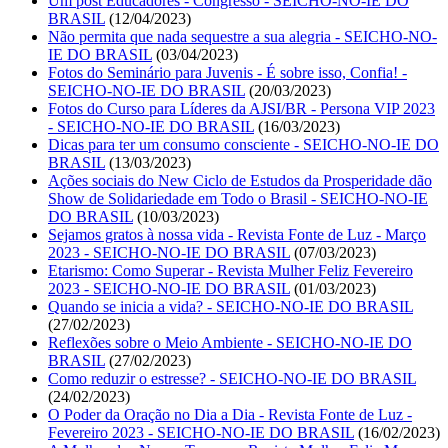
Um post Educadores - Congresso - SEICHO-NO-IE DO
BRASIL
(12/04/2023)
Não permita que nada sequestre a sua alegria - SEICHO-NO-
IE DO BRASIL
(03/04/2023)
Fotos do Seminário para Juvenis - É sobre isso, Confia! -
SEICHO-NO-IE DO BRASIL
(20/03/2023)
Fotos do Curso para Líderes da AJSI/BR - Persona VIP 2023
- SEICHO-NO-IE DO BRASIL
(16/03/2023)
Dicas para ter um consumo consciente - SEICHO-NO-IE DO
BRASIL
(13/03/2023)
Ações sociais do New Ciclo de Estudos da Prosperidade dão
Show de Solidariedade em Todo o Brasil - SEICHO-NO-IE
DO BRASIL
(10/03/2023)
Sejamos gratos à nossa vida - Revista Fonte de Luz - Março
2023 - SEICHO-NO-IE DO BRASIL
(07/03/2023)
Etarismo: Como Superar - Revista Mulher Feliz Fevereiro
2023 - SEICHO-NO-IE DO BRASIL
(01/03/2023)
Quando se inicia a vida? - SEICHO-NO-IE DO BRASIL
(27/02/2023)
Reflexões sobre o Meio Ambiente - SEICHO-NO-IE DO
BRASIL
(27/02/2023)
Como reduzir o estresse? - SEICHO-NO-IE DO BRASIL
(24/02/2023)
O Poder da Oração no Dia a Dia - Revista Fonte de Luz -
Fevereiro 2023 - SEICHO-NO-IE DO BRASIL
(16/02/2023)