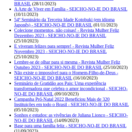
BRASIL
(28/11/2023)
A Arte de Viver em Família - SEICHO-NO-IE DO BRASIL
(10/11/2023)
54º Seminário da Terceira Idade Kotobuki (em idioma
Japonês) - SEICHO-NO-IE DO BRASIL
(01/11/2023)
Colecione momentos, não coisas! - Revista Mulher Feliz
Dezembro 2023 - SEICHO-NO-IE DO BRASIL
(25/10/2023)
E viveram felizes para sempre! - Revista Mulher Feliz
Novembro 2023 - SEICHO-NO-IE DO BRASIL
(25/10/2023)
Lembre-se de olhar para si mesma - Revista Mulher Feliz
Outubro 2023 - SEICHO-NO-IE DO BRASIL
(25/10/2023)
Não existe o impossível para o Homem-Filho-de-Deus -
SEICHO-NO-IE DO BRASIL
(16/10/2023)
Seminário de Gratidão aos Pais: Uma experiência
transformadora que celebra o amor incondicional - SEICHO-
NO-IE DO BRASIL
(09/10/2023)
Campanha Pró-Natal 2022 Beneficiou Mais de 320
Instituições em todo o Brasil - SEICHO-NO-IE DO BRASIL
(05/10/2023)
Sonhos e estudos: as vivências de Juliana Lionço - SEICHO-
NO-IE DO BRASIL
(14/09/2023)
Base para uma família feliz - SEICHO-NO-IE DO BRASIL
(11/09/2023)