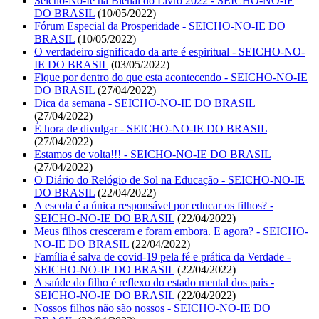
Seicho-No-Ie na Bienal do Livro 2022 - SEICHO-NO-IE
DO BRASIL
(10/05/2022)
Fórum Especial da Prosperidade - SEICHO-NO-IE DO
BRASIL
(10/05/2022)
O verdadeiro significado da arte é espiritual - SEICHO-NO-
IE DO BRASIL
(03/05/2022)
Fique por dentro do que esta acontecendo - SEICHO-NO-IE
DO BRASIL
(27/04/2022)
Dica da semana - SEICHO-NO-IE DO BRASIL
(27/04/2022)
É hora de divulgar - SEICHO-NO-IE DO BRASIL
(27/04/2022)
Estamos de volta!!! - SEICHO-NO-IE DO BRASIL
(27/04/2022)
O Diário do Relógio de Sol na Educação - SEICHO-NO-IE
DO BRASIL
(22/04/2022)
A escola é a única responsável por educar os filhos? -
SEICHO-NO-IE DO BRASIL
(22/04/2022)
Meus filhos cresceram e foram embora. E agora? - SEICHO-
NO-IE DO BRASIL
(22/04/2022)
Família é salva de covid-19 pela fé e prática da Verdade -
SEICHO-NO-IE DO BRASIL
(22/04/2022)
A saúde do filho é reflexo do estado mental dos pais -
SEICHO-NO-IE DO BRASIL
(22/04/2022)
Nossos filhos não são nossos - SEICHO-NO-IE DO