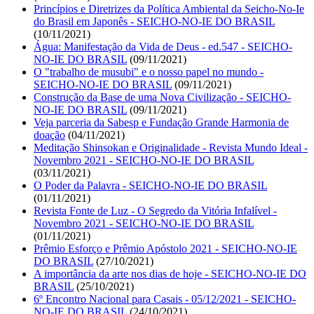
Princípios e Diretrizes da Política Ambiental da Seicho-No-Ie
do Brasil em Japonês - SEICHO-NO-IE DO BRASIL
(10/11/2021)
Água: Manifestação da Vida de Deus - ed.547 - SEICHO-
NO-IE DO BRASIL
(09/11/2021)
O "trabalho de musubi" e o nosso papel no mundo -
SEICHO-NO-IE DO BRASIL
(09/11/2021)
Construção da Base de uma Nova Civilização - SEICHO-
NO-IE DO BRASIL
(09/11/2021)
Veja parceria da Sabesp e Fundação Grande Harmonia de
doação
(04/11/2021)
Meditação Shinsokan e Originalidade - Revista Mundo Ideal -
Novembro 2021 - SEICHO-NO-IE DO BRASIL
(03/11/2021)
O Poder da Palavra - SEICHO-NO-IE DO BRASIL
(01/11/2021)
Revista Fonte de Luz - O Segredo da Vitória Infalível -
Novembro 2021 - SEICHO-NO-IE DO BRASIL
(01/11/2021)
Prêmio Esforço e Prêmio Apóstolo 2021 - SEICHO-NO-IE
DO BRASIL
(27/10/2021)
A importância da arte nos dias de hoje - SEICHO-NO-IE DO
BRASIL
(25/10/2021)
6º Encontro Nacional para Casais - 05/12/2021 - SEICHO-
NO-IE DO BRASIL
(24/10/2021)