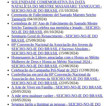
SOLENIDADE COMEMORATIVA DA DATA
NATALÍCIA DO MESTRE MASAHARU TANIGUCHI -
SEICHO-NO-IE DO BRASIL
(11/10/2024)
Ceremonia de Fallecimiento del Sagrado Maestro Seicho
Taniguchi
(04/10/2024)
Cerimônia de 16º Ano de Falecimento do Sagrado Mestre
Seicho Taniguchi celebra sua memória e legado - SEICHO-
NO-IE DO BRASIL
(01/10/2024)
Seminario Geral do Renascimento - SEICHO-NO-IE DO
BRASIL
(25/09/2024)
69ª Convenção Nacional da Associação dos Jovens da
SEICHO-NO-IE DO BRASIL é Sucesso Absoluto -
SEICHO-NO-IE DO BRASIL
(15/08/2024)
Homenagem às Líderes agraciadas com o Honra ao Mérito
Mulheres de Deus e Honra ao Mérito Nacional 2024 -
SEICHO-NO-IE DO BRASIL
(12/08/2024)
Celebração da Campanha Pró-Natal de 2023
(12/08/2024)
Conferências em prol da 69ª Convenção Nacional da
Associação dos Jovens da SEICHO-NO-IE DO BRASIL -
SEICHO-NO-IE DO BRASIL
(22/05/2024)
A Arte de Viver em Família - SEICHO-NO-IE DO BRASIL
(20/05/2024)
A mãe gera qualquer caráter - SEICHO-NO-IE DO BRASIL
(10/05/2024)
Sejamos faróis a iluminar as pessoas - SEICHO-NO-IE DO