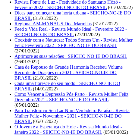
Revista Fonte de Luz - Festividade do Santuário Hōzō -
Fevereiro 2022 - SEICHO-NO-IE DO BRASIL
(01/02/2022)
Dicas para começar uma horta urbana - SEICHO-NO-IE DO
BRASIL
(31/01/2022)
Regional AM-MANAUS Doa Marmitas
(31/01/2022)
Feed x Vida Real - Revista Mundo Ideal - Fevereiro 2022 -
SEICHO-NO-IE DO BRASIL
(27/01/2022)
Coexistir com a Natureza: Todos Somos Um - Revista Mulher
Feliz Fevereiro 2022 - SEICHO-NO-IE DO BRASIL
(27/01/2022)
Aprimore as suas relações - SEICHO-NO-IE DO BRASIL
(26/01/2022)
Casa de Repouso da Grande Harmonia Recebeu Volume
Recorde de Doações em 2021 - SEICHO-NO-IE DO
BRASIL
(21/01/2022)
Cada uma floresce do seu modo - SEICHO-NO-IE DO
BRASIL
(14/01/2022)
Como Vencer a Depressão Pós-Parto - Revista Mulher Feliz
Dezembro/2021 - SEICHO-NO-IE DO BRASIL
(05/01/2022)
Para Transformar Seu Lar Num Verdadeiro Paraíso - Revista
Mulher Feliz - Novembro - 2021 - SEICHO-NO-IE DO
BRASIL
(05/01/2022)
O Jovem é a Esperança do Hoje - Revista Mundo Ideal -
Janeiro 2022 - SEICHO-NO-IE DO BRASIL
(05/01/2022)