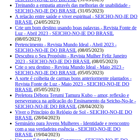
Treinando a empatia através das melhorias de usabilidade -
SEICHO-NO-IE DO BRASIL
(31/05/2023)
A relação entre saúde e viver espiritual - SEICHO-NO-IE DO
BRASIL
(24/05/2023)
Crie um bom destino usando boas palavras - Revista Fonte de
Luz - Abril 2023 - SEICHO-NO-IE DO BRASIL
(08/05/2023)
Pertencimento - Revista Mundo Ideal - Abril 2023 -
SEICHO-NO-IE DO BRASIL
(08/05/2023)
Descubra o Seu Propósito - Revista Mulher Feliz Janeiro
2023 - SEICHO-NO-IE DO BRASIL
(08/05/2023)
Crie o seu destino - Revista Mundo Ideal - Maio 2023 -
SEICHO-NO-IE DO BRASIL
(05/05/2023)
A sorte é colheita de carmas bons anteriormente plantados -
Revista Fonte de Luz - Maio 2023 - SEICHO-NO-IE DO
BRASIL
(05/05/2023)
Preletora Débora Terumi Tamura Kubo – amor, reflexão e
perseverança na aplicação do Ensinamento da Seicho-No-Ie -
SEICHO-NO-IE DO BRASIL
(28/04/2023)
Viver o Princípio do Relógio de Sol - SEICHO-NO-IE DO
BRASIL
(28/04/2023)
Seminário para Jovens Mulheres - Identidade e reencontro
com a sua verdadeira essência - SEICHO-NO-IE DO
BRASIL
(19/04/2023)