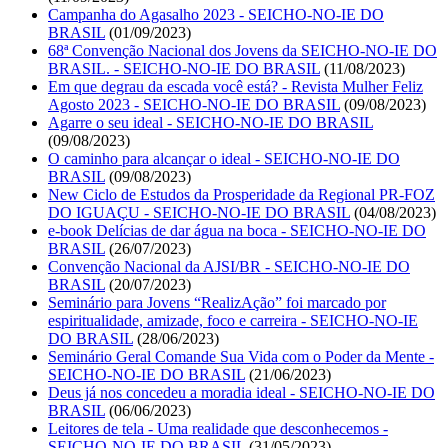
Campanha do Agasalho 2023 - SEICHO-NO-IE DO
BRASIL
(01/09/2023)
68ª Convenção Nacional dos Jovens da SEICHO-NO-IE DO
BRASIL. - SEICHO-NO-IE DO BRASIL
(11/08/2023)
Em que degrau da escada você está? - Revista Mulher Feliz
Agosto 2023 - SEICHO-NO-IE DO BRASIL
(09/08/2023)
Agarre o seu ideal - SEICHO-NO-IE DO BRASIL
(09/08/2023)
O caminho para alcançar o ideal - SEICHO-NO-IE DO
BRASIL
(09/08/2023)
New Ciclo de Estudos da Prosperidade da Regional PR-FOZ
DO IGUAÇU - SEICHO-NO-IE DO BRASIL
(04/08/2023)
e-book Delícias de dar água na boca - SEICHO-NO-IE DO
BRASIL
(26/07/2023)
Convenção Nacional da AJSI/BR - SEICHO-NO-IE DO
BRASIL
(20/07/2023)
Seminário para Jovens “RealizAção” foi marcado por
espiritualidade, amizade, foco e carreira - SEICHO-NO-IE
DO BRASIL
(28/06/2023)
Seminário Geral Comande Sua Vida com o Poder da Mente -
SEICHO-NO-IE DO BRASIL
(21/06/2023)
Deus já nos concedeu a moradia ideal - SEICHO-NO-IE DO
BRASIL
(06/06/2023)
Leitores de tela - Uma realidade que desconhecemos -
SEICHO-NO-IE DO BRASIL
(31/05/2023)