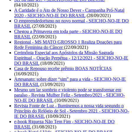
(04/10/2021)
A Caridade é o Ato de Nosso Dever - Campanha Pró-Natal
2020 - SEICHO-NO-IE DO BRASIL
(28/09/2021)
O empreendedorismo no novo normal - SEICHO-NO-IE DO
BRASIL
(27/09/2021)
Chegou a Primavera em toda parte - SEICHO-NO-IE DO
BRASIL
(22/09/2021)
Regional - MS MATO GROSSO 1 Realiza Doações para
Rede Feminina do Câncer
(22/09/2021)
Cerimônia Especial aos Apóstolos da Missão Sagrada
Espiritual – Oração Perpétua - 12/12/2021 - SEICHO-NO-IE
DO BRASIL
(18/09/2021)
Casa de Repouso recebe prêmio BOAS NOTÍCIAS
(16/09/2021)
Artesanato: sobre dizer “sim” para a vida - SEICHO-NO-IE
DO BRASIL
(13/09/2021)
Mesmo um lar sombrio e violento pode se transformar em
paraíso - Revista Mulher Feliz - Setembro/2021 - SEICHO-
NO-IE DO BRASIL
(10/09/2021)
Revista Fonte de Luz - Iluminemos a nossa vida segundo o
Princípio do Relógio de Sol - Setembro 2021 - SEICHO-NO-
IE DO BRASIL
(10/09/2021)
e-book Riqueza Não Tem Fim - SEICHO-NO-IE DO
BRASIL
(31/08/2021)