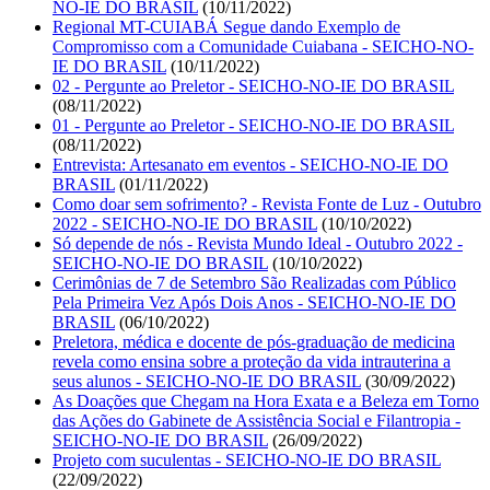
NO-IE DO BRASIL
(10/11/2022)
Regional MT-CUIABÁ Segue dando Exemplo de
Compromisso com a Comunidade Cuiabana - SEICHO-NO-
IE DO BRASIL
(10/11/2022)
02 - Pergunte ao Preletor - SEICHO-NO-IE DO BRASIL
(08/11/2022)
01 - Pergunte ao Preletor - SEICHO-NO-IE DO BRASIL
(08/11/2022)
Entrevista: Artesanato em eventos - SEICHO-NO-IE DO
BRASIL
(01/11/2022)
Como doar sem sofrimento? - Revista Fonte de Luz - Outubro
2022 - SEICHO-NO-IE DO BRASIL
(10/10/2022)
Só depende de nós - Revista Mundo Ideal - Outubro 2022 -
SEICHO-NO-IE DO BRASIL
(10/10/2022)
Cerimônias de 7 de Setembro São Realizadas com Público
Pela Primeira Vez Após Dois Anos - SEICHO-NO-IE DO
BRASIL
(06/10/2022)
Preletora, médica e docente de pós-graduação de medicina
revela como ensina sobre a proteção da vida intrauterina a
seus alunos - SEICHO-NO-IE DO BRASIL
(30/09/2022)
As Doações que Chegam na Hora Exata e a Beleza em Torno
das Ações do Gabinete de Assistência Social e Filantropia -
SEICHO-NO-IE DO BRASIL
(26/09/2022)
Projeto com suculentas - SEICHO-NO-IE DO BRASIL
(22/09/2022)