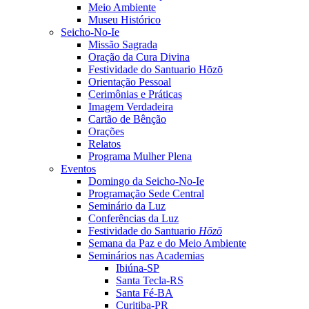
Meio Ambiente
Museu Histórico
Seicho-No-Ie
Missão Sagrada
Oração da Cura Divina
Festividade do Santuario Hōzō
Orientação Pessoal
Cerimônias e Práticas
Imagem Verdadeira
Cartão de Bênção
Orações
Relatos
Programa Mulher Plena
Eventos
Domingo da Seicho-No-Ie
Programação Sede Central
Seminário da Luz
Conferências da Luz
Festividade do Santuario
Hōzō
Semana da Paz e do Meio Ambiente
Seminários nas Academias
Ibiúna-SP
Santa Tecla-RS
Santa Fé-BA
Curitiba-PR