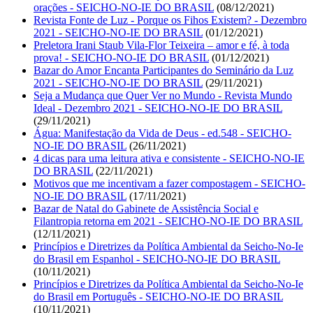
orações - SEICHO-NO-IE DO BRASIL
(08/12/2021)
Revista Fonte de Luz - Porque os Fihos Existem? - Dezembro
2021 - SEICHO-NO-IE DO BRASIL
(01/12/2021)
Preletora Irani Staub Vila-Flor Teixeira – amor e fé, à toda
prova! - SEICHO-NO-IE DO BRASIL
(01/12/2021)
Bazar do Amor Encanta Participantes do Seminário da Luz
2021 - SEICHO-NO-IE DO BRASIL
(29/11/2021)
Seja a Mudança que Quer Ver no Mundo - Revista Mundo
Ideal - Dezembro 2021 - SEICHO-NO-IE DO BRASIL
(29/11/2021)
Água: Manifestação da Vida de Deus - ed.548 - SEICHO-
NO-IE DO BRASIL
(26/11/2021)
4 dicas para uma leitura ativa e consistente - SEICHO-NO-IE
DO BRASIL
(22/11/2021)
Motivos que me incentivam a fazer compostagem - SEICHO-
NO-IE DO BRASIL
(17/11/2021)
Bazar de Natal do Gabinete de Assistência Social e
Filantropia retorna em 2021 - SEICHO-NO-IE DO BRASIL
(12/11/2021)
Princípios e Diretrizes da Política Ambiental da Seicho-No-Ie
do Brasil em Espanhol - SEICHO-NO-IE DO BRASIL
(10/11/2021)
Princípios e Diretrizes da Política Ambiental da Seicho-No-Ie
do Brasil em Português - SEICHO-NO-IE DO BRASIL
(10/11/2021)