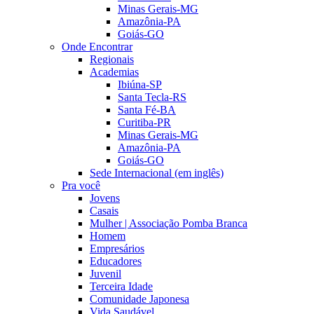
Minas Gerais-MG
Amazônia-PA
Goiás-GO
Onde Encontrar
Regionais
Academias
Ibiúna-SP
Santa Tecla-RS
Santa Fé-BA
Curitiba-PR
Minas Gerais-MG
Amazônia-PA
Goiás-GO
Sede Internacional (em inglês)
Pra você
Jovens
Casais
Mulher | Associação Pomba Branca
Homem
Empresários
Educadores
Juvenil
Terceira Idade
Comunidade Japonesa
Vida Saudável