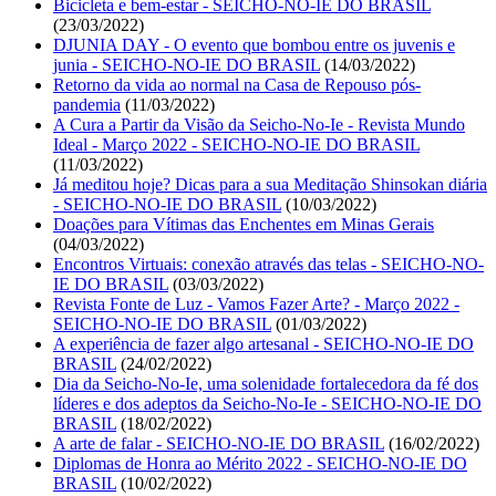
Bicicleta e bem-estar - SEICHO-NO-IE DO BRASIL
(23/03/2022)
DJUNIA DAY - O evento que bombou entre os juvenis e
junia - SEICHO-NO-IE DO BRASIL
(14/03/2022)
Retorno da vida ao normal na Casa de Repouso pós-
pandemia
(11/03/2022)
A Cura a Partir da Visão da Seicho-No-Ie - Revista Mundo
Ideal - Março 2022 - SEICHO-NO-IE DO BRASIL
(11/03/2022)
Já meditou hoje? Dicas para a sua Meditação Shinsokan diária
- SEICHO-NO-IE DO BRASIL
(10/03/2022)
Doações para Vítimas das Enchentes em Minas Gerais
(04/03/2022)
Encontros Virtuais: conexão através das telas - SEICHO-NO-
IE DO BRASIL
(03/03/2022)
Revista Fonte de Luz - Vamos Fazer Arte? - Março 2022 -
SEICHO-NO-IE DO BRASIL
(01/03/2022)
A experiência de fazer algo artesanal - SEICHO-NO-IE DO
BRASIL
(24/02/2022)
Dia da Seicho-No-Ie, uma solenidade fortalecedora da fé dos
líderes e dos adeptos da Seicho-No-Ie - SEICHO-NO-IE DO
BRASIL
(18/02/2022)
A arte de falar - SEICHO-NO-IE DO BRASIL
(16/02/2022)
Diplomas de Honra ao Mérito 2022 - SEICHO-NO-IE DO
BRASIL
(10/02/2022)