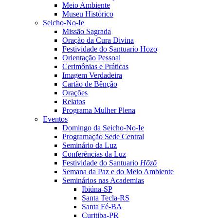
Meio Ambiente
Museu Histórico
Seicho-No-Ie
Missão Sagrada
Oração da Cura Divina
Festividade do Santuario Hōzō
Orientação Pessoal
Cerimônias e Práticas
Imagem Verdadeira
Cartão de Bênção
Orações
Relatos
Programa Mulher Plena
Eventos
Domingo da Seicho-No-Ie
Programação Sede Central
Seminário da Luz
Conferências da Luz
Festividade do Santuario
Hōzō
Semana da Paz e do Meio Ambiente
Seminários nas Academias
Ibiúna-SP
Santa Tecla-RS
Santa Fé-BA
Curitiba-PR