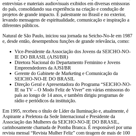
entrevistas e materiais audiovisuais exibidos em diversas emissoras
do país, consolidando sua experiência na criação e condução de
projetos de grande impacto. É palestrante no Brasil e no exterior,
levando mensagens de espiritualidade, comunicação e inspiração a
diferentes públicos.
Natural de São Paulo, iniciou sua jornada na Seicho-No-Ie em 1987
e, desde então, desempenhou funções de grande relevância, como:
Vice-Presidente da Associação dos Jovens da SEICHO-NO-
IE DO BRASIL (AJSI/BR)
Diretora Nacional do Departamento Feminino e Jovens
Empreendedores da AJSI/BR
Gerente do Gabinete de Marketing e Comunicação da
SEICHO-NO-IE DO BRASIL
Direção Geral e Apresentadora do Programa “SEICHO-NO-
IE na TV – O Modo Feliz de Viver” em várias emissoras do
país ao longo de 14 anos, e também dirigiu programas de
rádio e periódicos da instituição.
Em 1995, recebeu o título de Líder da Iluminação e, atualmente, é
Aspirante a Preletora da Sede Internacional e Presidente da
Associação das Mulheres da SEICHO-NO-IE DO BRASIL,
carinhosamente chamada de Pomba Branca. É responsável por uma
revista mensal “Revista Mulher Feliz” com tiragem de mais de 100