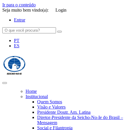
Ir para o conteúdo
Seja muito bem vindo(a):
Login
Entrar
PT
ES
SEICHO-NO-IE DO BRASIL
Portal institucional da Organização religiosa SEICHO-NO-IE DO
BRASIL
Home
Institucional
Quem Somos
Visão e Valores
Presidente Doutr. Am. Latina
Diretor-Presidente da Seicho-No-Ie do Brasil –
Mensagem
Social e Filantropia