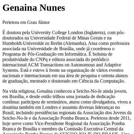
Genaina Nunes
Preletora em Grau Júnior
É doutora pela University College London (Inglaterra), com pós-
doutorados na Universidade Federal de Minas Gerais e na
Humboldt-Universität zu Berlin (Alemanha). Atua como professora
associada na Universidade de Brasília, onde já coordenou o
Programa de Pós-Graduação em Informática. É bolsista de
produtividade do CNPq e editora associada do periódico
internacional ACM Transactions on Autonomous and Adaptive
Systems. Está e esteve à frente na organização de vários eventos
nacionais e internacionais em sua área de pesquisa e orienta alunos
de graduação, mestrado e doutorado em Ciência da Computação.
Na vida religiosa, Genaína conheceu a Seicho-No-Ie ainda jovem,
em Brasília, e desde então trilhou uma jornada de dedicação
contínua: participou de seminários, atuou como divulgadora, viveu a
doutrina também em Londres e assumiu diversas lideranças no
Brasil, incluindo presidências regionais da Associação dos Jovens da
Seicho-No-Ie e da Associação Pomba Branca. Preletora desde 2011,
hoje serve como Vice-Presidente Regional da Associação Pomba
Branca de Brasília e membro da Comissão Executiva Central da