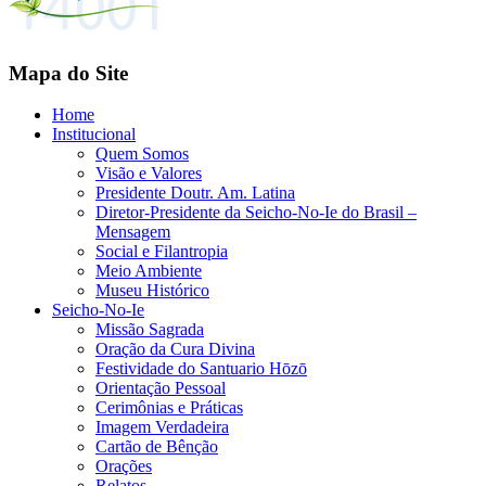
Mapa do Site
Home
Institucional
Quem Somos
Visão e Valores
Presidente Doutr. Am. Latina
Diretor-Presidente da Seicho-No-Ie do Brasil –
Mensagem
Social e Filantropia
Meio Ambiente
Museu Histórico
Seicho-No-Ie
Missão Sagrada
Oração da Cura Divina
Festividade do Santuario Hōzō
Orientação Pessoal
Cerimônias e Práticas
Imagem Verdadeira
Cartão de Bênção
Orações
Relatos