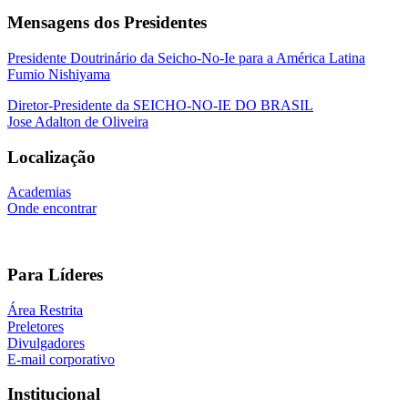
Mensagens dos Presidentes
Presidente Doutrinário da Seicho-No-Ie para a América Latina
Fumio Nishiyama
Diretor-Presidente da SEICHO-NO-IE DO BRASIL
Jose Adalton de Oliveira
Localização
Academias
Onde encontrar
Para Líderes
Área Restrita
Preletores
Divulgadores
E-mail corporativo
Institucional