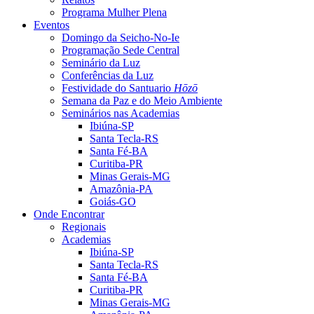
Programa Mulher Plena
Eventos
Domingo da Seicho-No-Ie
Programação Sede Central
Seminário da Luz
Conferências da Luz
Festividade do Santuario
Hōzō
Semana da Paz e do Meio Ambiente
Seminários nas Academias
Ibiúna-SP
Santa Tecla-RS
Santa Fé-BA
Curitiba-PR
Minas Gerais-MG
Amazônia-PA
Goiás-GO
Onde Encontrar
Regionais
Academias
Ibiúna-SP
Santa Tecla-RS
Santa Fé-BA
Curitiba-PR
Minas Gerais-MG