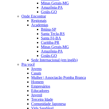
Minas Gerais-MG
Amazônia-PA
Goiás-GO
Onde Encontrar
Regionais
Academias
Ibiúna-SP
Santa Tecla-RS
Santa Fé-BA
Curitiba-PR
Minas Gerais-MG
Amazônia-PA
Goiás-GO
Sede Internacional (em inglês)
Pra você
Jovens
Casais
Mulher | Associação Pomba Branca
Homem
Empresários
Educadores
Juvenil
Terceira Idade
Comunidade Japonesa
Vida Saudável