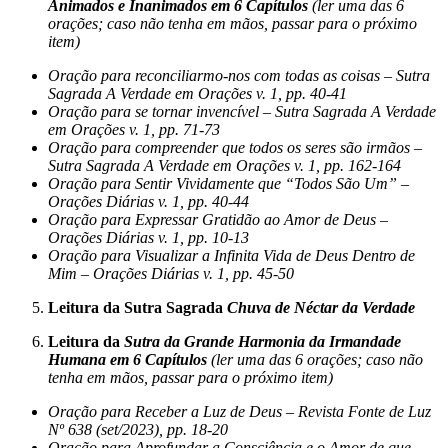
Animados e Inanimados em 6 Capítulos
(ler uma das 6
orações; caso não tenha em mãos, passar para o próximo
item)
Oração para reconciliarmo-nos com todas as coisas – Sutra
Sagrada A Verdade em Orações v. 1, pp. 40-41
Oração para se tornar invencível – Sutra Sagrada A Verdade
em Orações v. 1, pp. 71-73
Oração para compreender que todos os seres são irmãos –
Sutra Sagrada A Verdade em Orações v. 1, pp. 162-164
Oração para Sentir Vividamente que “Todos São Um” –
Orações Diárias v. 1, pp. 40-44
Oração para Expressar Gratidão ao Amor de Deus –
Orações Diárias v. 1, pp. 10-13
Oração para Visualizar a Infinita Vida de Deus Dentro de
Mim – Orações Diárias v. 1, pp. 45-50
Leitura da Sutra Sagrada
Chuva de Néctar da Verdade
Leitura da
Sutra da Grande Harmonia da Irmandade
Humana em 6 Capítulos
(ler uma das 6 orações; caso não
tenha em mãos, passar para o próximo item)
Oração para Receber a Luz de Deus – Revista Fonte de Luz
Nº 638 (set/2023), pp. 18-20
Oração para Aprofundar a Consciência e o Amor de que