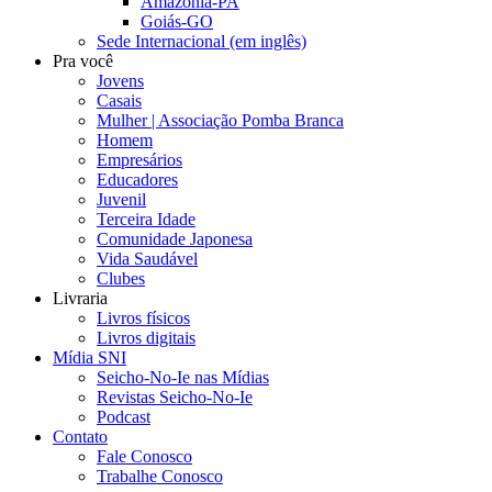
Amazônia-PA
Goiás-GO
Sede Internacional (em inglês)
Pra você
Jovens
Casais
Mulher | Associação Pomba Branca
Homem
Empresários
Educadores
Juvenil
Terceira Idade
Comunidade Japonesa
Vida Saudável
Clubes
Livraria
Livros físicos
Livros digitais
Mídia SNI
Seicho-No-Ie nas Mídias
Revistas Seicho-No-Ie
Podcast
Contato
Fale Conosco
Trabalhe Conosco