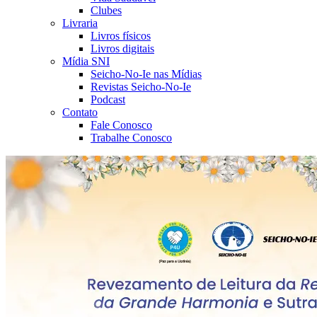
Clubes
Livraria
Livros físicos
Livros digitais
Mídia SNI
Seicho-No-Ie nas Mídias
Revistas Seicho-No-Ie
Podcast
Contato
Fale Conosco
Trabalhe Conosco