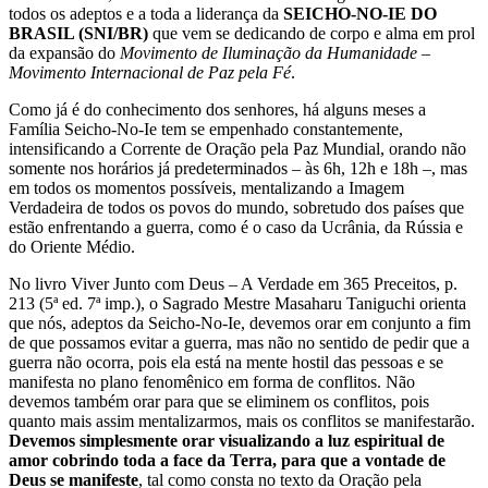
todos os adeptos e a toda a liderança da
SEICHO-NO-IE DO
BRASIL (SNI/BR)
que vem se dedicando de corpo e alma em prol
da expansão do
Movimento de Iluminação da Humanidade –
Movimento Internacional de Paz pela Fé
.
Como já é do conhecimento dos senhores, há alguns meses a
Família Seicho-No-Ie tem se empenhado constantemente,
intensificando a Corrente de Oração pela Paz Mundial, orando não
somente nos horários já predeterminados – às 6h, 12h e 18h –,
mas
em todos os momentos possíveis, mentalizando a Imagem
Verdadeira de todos os povos do mundo, sobretudo dos países que
estão enfrentando a guerra, como é o caso da Ucrânia, da Rússia e
do Oriente Médio.
No livro Viver Junto com Deus – A Verdade em 365 Preceitos, p.
213 (5ª ed. 7ª imp.), o Sagrado Mestre Masaharu Taniguchi orienta
que nós, adeptos da Seicho-No-Ie, devemos orar em conjunto a fim
de que possamos evitar a guerra, mas não no sentido de pedir que a
guerra não ocorra, pois ela está na mente hostil das pessoas e se
manifesta no plano fenomênico em forma de conflitos. Não
devemos também orar para que se eliminem os conflitos, pois
quanto mais assim mentalizarmos, mais os conflitos se manifestarão.
Devemos simplesmente orar visualizando a luz espiritual de
amor cobrindo toda a face da Terra, para que a vontade de
Deus se manifeste
, tal como consta no texto da Oração pela