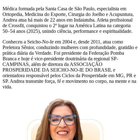
Médica formada pela Santa Casa de São Paulo, especialista em
Ortopedia, Medicina do Esporte, Cirurgia do Joelho e Acupuntura,
Andrea atua há mais de 22 anos em Indaiatuba. Atleta profissional
de Crossfit, conquistou o 2º lugar na América Latina na categoria
50–54 anos (2025), unindo ciência, performance e espiritualidade.
Conheceu a Seicho-No-Ie em 2004 e, desde 2011, atua como
Preletora Sênior, conduzindo mulheres com profundidade, gratidão e
prática diária da Verdade. Foi presidente da Federação Pomba
Branca e hoje é vice-presidente doutrinária da regional SP-
CAMPINAS, além de diretora da ASSOCIAÇÃO
PROSPERIDADE DA SEICHO-NO-IE DO BRASIL e
orientadora responsável pelos Ciclos da Prosperidade em MG, PR e
SP. Andrea transmite força, fé e movimento no corpo, na mente e na
vida.