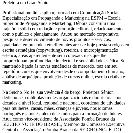
Preletora em Grau Sênior
Profissional multidisciplinar, formada em Comunicação Social –
Especialização em Propaganda e Marketing na ESPM – Escola
Superior de Propaganda e Marketing, Débora construiu uma
trajetória sólida em redação e produção editorial, relacionamento
com o público e planejamento. Atuou no mercado corporativo,
pesquisa e desenvolvimento de novos produtos e serviços,
qualidade, empreendeu em diferentes áreas e hoje presta serviços em
escrita estratégica (copywriting), roteiros, e micropigmentação
estética, áreas aparentemente sem conexão, mas que lhe
proporcionam profundidade intelectual e sensibilidade estética. Se
mantendo ligada às novas tendências de mercado, traz em seu
repertório cursos que envolvem desde o comportamento humano,
análise de arquétipos, produção de cursos online, escrita criativa e
marketing.
Na Seicho-No-Ie, sua vivência é de berço: Preletora Sênior,
dedicou-se a múltiplas frentes organizacionais e doutrinárias por
décadas a nível local, regional e nacional, coordenando atividades
para mulheres, casais, mães, crianças e jovens, nos idiomas
português e japonês, além de estudos para a formação de líderes.
Atua como vice-presidente da Associação Pomba Branca da
SEICHO-NO-IE DO BRASIL, Membro da Comissão Executiva
Central da Associação Pomba Branca da SEICHO-NO-IE DO