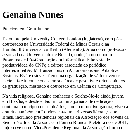
Genaina Nunes
Preletora em Grau Júnior
É doutora pela University College London (Inglaterra), com pós-
doutorados na Universidade Federal de Minas Gerais e na
Humboldt-Universität zu Berlin (Alemanha). Atua como professora
associada na Universidade de Brasília, onde já coordenou o
Programa de Pós-Graduação em Informática. É bolsista de
produtividade do CNPq e editora associada do periódico
internacional ACM Transactions on Autonomous and Adaptive
Systems. Está e esteve à frente na organização de vários eventos
nacionais e internacionais em sua área de pesquisa e orienta alunos
de graduação, mestrado e doutorado em Ciência da Computação.
Na vida religiosa, Genaína conheceu a Seicho-No-Ie ainda jovem,
em Brasília, e desde então trilhou uma jornada de dedicação
contínua: participou de seminários, atuou como divulgadora, viveu a
doutrina também em Londres e assumiu diversas lideranças no
Brasil, incluindo presidências regionais da Associação dos Jovens da
Seicho-No-Ie e da Associação Pomba Branca. Preletora desde 2011,
hoje serve como Vice-Presidente Regional da Associação Pomba