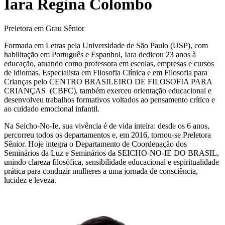
Iara Regina Colombo
Preletora em Grau Sênior
Formada em Letras pela Universidade de São Paulo (USP), com
habilitação em Português e Espanhol, Iara dedicou 23 anos à
educação, atuando como professora em escolas, empresas e cursos
de idiomas. Especialista em Filosofia Clínica e em Filosofia para
Crianças pelo CENTRO BRASILEIRO DE FILOSOFIA PARA
CRIANÇAS (CBFC), também exerceu orientação educacional e
desenvolveu trabalhos formativos voltados ao pensamento crítico e
ao cuidado emocional infantil.
Na Seicho-No-Ie, sua vivência é de vida inteira: desde os 6 anos,
percorreu todos os departamentos e, em 2016, tornou-se Preletora
Sênior. Hoje integra o Departamento de Coordenação dos
Seminários da Luz e Seminários da SEICHO-NO-IE DO BRASIL,
unindo clareza filosófica, sensibilidade educacional e espiritualidade
prática para conduzir mulheres a uma jornada de consciência,
lucidez e leveza.