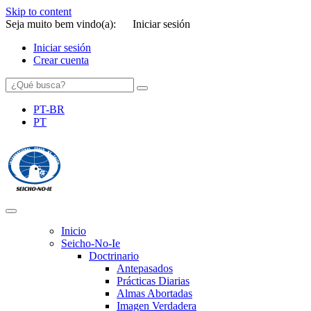
Skip to content
Seja muito bem vindo(a):
Iniciar sesión
Iniciar sesión
Crear cuenta
PT-BR
PT
SEICHO-NO-IE DO BRASIL
Portal institucional da Organização religiosa SEICHO-NO-IE DO
BRASIL
Inicio
Seicho-No-Ie
Doctrinario
Antepasados
Prácticas Diarias
Almas Abortadas
Imagen Verdadera