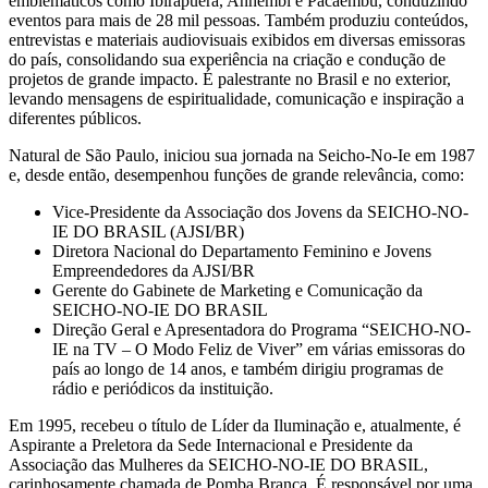
emblemáticos como Ibirapuera, Anhembi e Pacaembu, conduzindo
eventos para mais de 28 mil pessoas. Também produziu conteúdos,
entrevistas e materiais audiovisuais exibidos em diversas emissoras
do país, consolidando sua experiência na criação e condução de
projetos de grande impacto. É palestrante no Brasil e no exterior,
levando mensagens de espiritualidade, comunicação e inspiração a
diferentes públicos.
Natural de São Paulo, iniciou sua jornada na Seicho-No-Ie em 1987
e, desde então, desempenhou funções de grande relevância, como:
Vice-Presidente da Associação dos Jovens da SEICHO-NO-
IE DO BRASIL (AJSI/BR)
Diretora Nacional do Departamento Feminino e Jovens
Empreendedores da AJSI/BR
Gerente do Gabinete de Marketing e Comunicação da
SEICHO-NO-IE DO BRASIL
Direção Geral e Apresentadora do Programa “SEICHO-NO-
IE na TV – O Modo Feliz de Viver” em várias emissoras do
país ao longo de 14 anos, e também dirigiu programas de
rádio e periódicos da instituição.
Em 1995, recebeu o título de Líder da Iluminação e, atualmente, é
Aspirante a Preletora da Sede Internacional e Presidente da
Associação das Mulheres da SEICHO-NO-IE DO BRASIL,
carinhosamente chamada de Pomba Branca. É responsável por uma