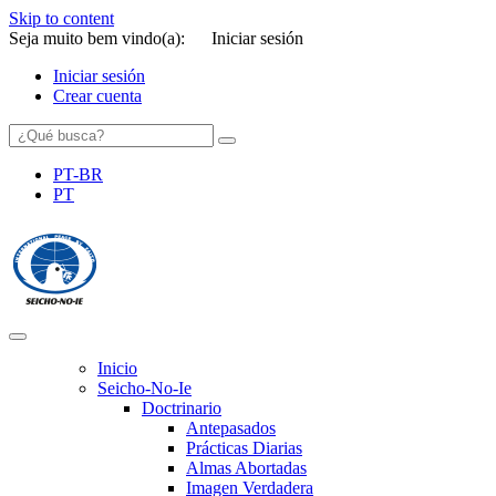
Skip to content
Seja muito bem vindo(a):
Iniciar sesión
Iniciar sesión
Crear cuenta
PT-BR
PT
SEICHO-NO-IE DO BRASIL
Portal institucional da Organização religiosa SEICHO-NO-IE DO
BRASIL
Inicio
Seicho-No-Ie
Doctrinario
Antepasados
Prácticas Diarias
Almas Abortadas
Imagen Verdadera