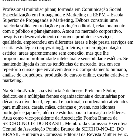
Profissional multidisciplinar, formada em Comunicação Social –
Especialização em Propaganda e Marketing na ESPM – Escola
Superior de Propaganda e Marketing, Débora construiu uma
trajetória sólida em redação e produção editorial, relacionamento
com o público e planejamento. Atuou no mercado corporativo,
pesquisa e desenvolvimento de novos produtos e serviços,
qualidade, empreendeu em diferentes áreas e hoje presta serviços em
escrita estratégica (copywriting), roteiros, e micropigmentação
estética, áreas aparentemente sem conexão, mas que lhe
proporcionam profundidade intelectual e sensibilidade estética. Se
mantendo ligada às novas tendências de mercado, traz em seu
repertório cursos que envolvem desde o comportamento humano,
análise de arquétipos, produção de cursos online, escrita criativa e
marketing.
Na Seicho-No-Ie, sua vivência é de berço: Preletora Sênior,
dedicou-se a múltiplas frentes organizacionais e doutrinárias por
décadas a nível local, regional e nacional, coordenando atividades
para mulheres, casais, mães, crianças e jovens, nos idiomas
português e japonês, além de estudos para a formação de líderes.
Atua como vice-presidente da Associação Pomba Branca da
SEICHO-NO-IE DO BRASIL, Membro da Comissão Executiva
Central da Associação Pomba Branca da SEICHO-NO-IE DO
BRASIL e integra a Comissão Editorial da Revista Mulher Feliz.