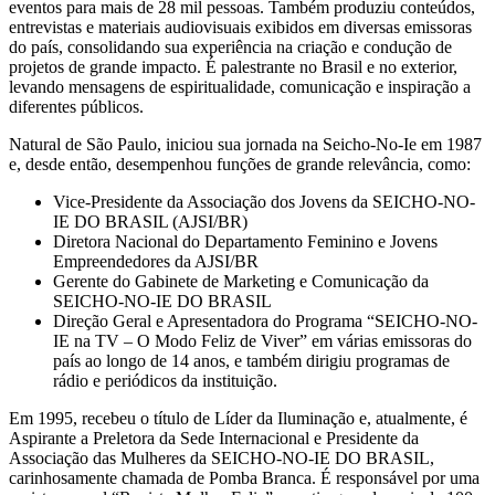
eventos para mais de 28 mil pessoas. Também produziu conteúdos,
entrevistas e materiais audiovisuais exibidos em diversas emissoras
do país, consolidando sua experiência na criação e condução de
projetos de grande impacto. É palestrante no Brasil e no exterior,
levando mensagens de espiritualidade, comunicação e inspiração a
diferentes públicos.
Natural de São Paulo, iniciou sua jornada na Seicho-No-Ie em 1987
e, desde então, desempenhou funções de grande relevância, como:
Vice-Presidente da Associação dos Jovens da SEICHO-NO-
IE DO BRASIL (AJSI/BR)
Diretora Nacional do Departamento Feminino e Jovens
Empreendedores da AJSI/BR
Gerente do Gabinete de Marketing e Comunicação da
SEICHO-NO-IE DO BRASIL
Direção Geral e Apresentadora do Programa “SEICHO-NO-
IE na TV – O Modo Feliz de Viver” em várias emissoras do
país ao longo de 14 anos, e também dirigiu programas de
rádio e periódicos da instituição.
Em 1995, recebeu o título de Líder da Iluminação e, atualmente, é
Aspirante a Preletora da Sede Internacional e Presidente da
Associação das Mulheres da SEICHO-NO-IE DO BRASIL,
carinhosamente chamada de Pomba Branca. É responsável por uma