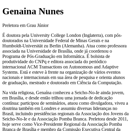
Genaina Nunes
Preletora em Grau Júnior
É doutora pela University College London (Inglaterra), com pós-
doutorados na Universidade Federal de Minas Gerais e na
Humboldt-Universität zu Berlin (Alemanha). Atua como professora
associada na Universidade de Brasília, onde já coordenou o
Programa de Pós-Graduação em Informática. É bolsista de
produtividade do CNPq e editora associada do periódico
internacional ACM Transactions on Autonomous and Adaptive
Systems. Está e esteve à frente na organização de vários eventos
nacionais e internacionais em sua área de pesquisa e orienta alunos
de graduação, mestrado e doutorado em Ciência da Computação.
Na vida religiosa, Genaína conheceu a Seicho-No-Ie ainda jovem,
em Brasília, e desde então trilhou uma jornada de dedicação
contínua: participou de seminários, atuou como divulgadora, viveu a
doutrina também em Londres e assumiu diversas lideranças no
Brasil, incluindo presidências regionais da Associação dos Jovens da
Seicho-No-Ie e da Associação Pomba Branca. Preletora desde 2011,
hoje serve como Vice-Presidente Regional da Associação Pomba
Branca de Brasília e membro da Comissão Executiva Central da