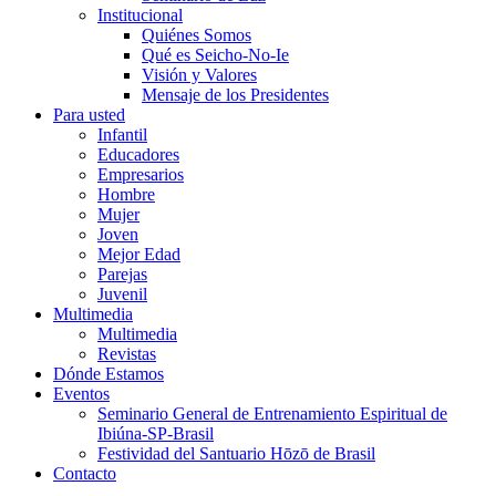
Institucional
Quiénes Somos
Qué es Seicho-No-Ie
Visión y Valores
Mensaje de los Presidentes
Para usted
Infantil
Educadores
Empresarios
Hombre
Mujer
Joven
Mejor Edad
Parejas
Juvenil
Multimedia
Multimedia
Revistas
Dónde Estamos
Eventos
Seminario General de Entrenamiento Espiritual de
Ibiúna-SP-Brasil
Festividad del Santuario Hōzō de Brasil
Contacto