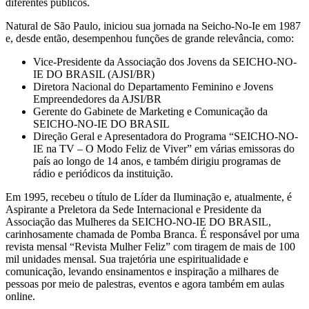
diferentes públicos.
Natural de São Paulo, iniciou sua jornada na Seicho-No-Ie em 1987
e, desde então, desempenhou funções de grande relevância, como:
Vice-Presidente da Associação dos Jovens da SEICHO-NO-
IE DO BRASIL (AJSI/BR)
Diretora Nacional do Departamento Feminino e Jovens
Empreendedores da AJSI/BR
Gerente do Gabinete de Marketing e Comunicação da
SEICHO-NO-IE DO BRASIL
Direção Geral e Apresentadora do Programa “SEICHO-NO-
IE na TV – O Modo Feliz de Viver” em várias emissoras do
país ao longo de 14 anos, e também dirigiu programas de
rádio e periódicos da instituição.
Em 1995, recebeu o título de Líder da Iluminação e, atualmente, é
Aspirante a Preletora da Sede Internacional e Presidente da
Associação das Mulheres da SEICHO-NO-IE DO BRASIL,
carinhosamente chamada de Pomba Branca. É responsável por uma
revista mensal “Revista Mulher Feliz” com tiragem de mais de 100
mil unidades mensal. Sua trajetória une espiritualidade e
comunicação, levando ensinamentos e inspiração a milhares de
pessoas por meio de palestras, eventos e agora também em aulas
online.