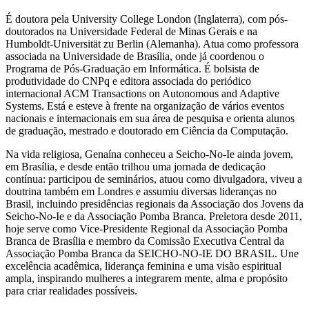
É doutora pela University College London (Inglaterra), com pós-
doutorados na Universidade Federal de Minas Gerais e na
Humboldt-Universität zu Berlin (Alemanha). Atua como professora
associada na Universidade de Brasília, onde já coordenou o
Programa de Pós-Graduação em Informática. É bolsista de
produtividade do CNPq e editora associada do periódico
internacional ACM Transactions on Autonomous and Adaptive
Systems. Está e esteve à frente na organização de vários eventos
nacionais e internacionais em sua área de pesquisa e orienta alunos
de graduação, mestrado e doutorado em Ciência da Computação.
Na vida religiosa, Genaína conheceu a Seicho-No-Ie ainda jovem,
em Brasília, e desde então trilhou uma jornada de dedicação
contínua: participou de seminários, atuou como divulgadora, viveu a
doutrina também em Londres e assumiu diversas lideranças no
Brasil, incluindo presidências regionais da Associação dos Jovens da
Seicho-No-Ie e da Associação Pomba Branca. Preletora desde 2011,
hoje serve como Vice-Presidente Regional da Associação Pomba
Branca de Brasília e membro da Comissão Executiva Central da
Associação Pomba Branca da SEICHO-NO-IE DO BRASIL. Une
excelência acadêmica, liderança feminina e uma visão espiritual
ampla, inspirando mulheres a integrarem mente, alma e propósito
para criar realidades possíveis.