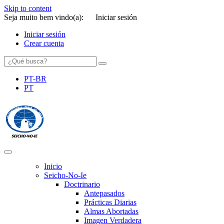
Skip to content
Seja muito bem vindo(a):
Iniciar sesión
Iniciar sesión
Crear cuenta
PT-BR
PT
SEICHO-NO-IE DO BRASIL
Portal institucional da Organização religiosa SEICHO-NO-IE DO
BRASIL
Inicio
Seicho-No-Ie
Doctrinario
Antepasados
Prácticas Diarias
Almas Abortadas
Imagen Verdadera