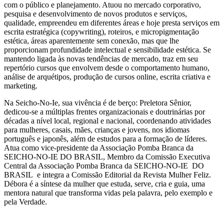
com o público e planejamento. Atuou no mercado corporativo,
pesquisa e desenvolvimento de novos produtos e serviços,
qualidade, empreendeu em diferentes áreas e hoje presta serviços em
escrita estratégica (copywriting), roteiros, e micropigmentação
estética, áreas aparentemente sem conexão, mas que lhe
proporcionam profundidade intelectual e sensibilidade estética. Se
mantendo ligada às novas tendências de mercado, traz em seu
repertório cursos que envolvem desde o comportamento humano,
análise de arquétipos, produção de cursos online, escrita criativa e
marketing.
Na Seicho-No-Ie, sua vivência é de berço: Preletora Sênior,
dedicou-se a múltiplas frentes organizacionais e doutrinárias por
décadas a nível local, regional e nacional, coordenando atividades
para mulheres, casais, mães, crianças e jovens, nos idiomas
português e japonês, além de estudos para a formação de líderes.
Atua como vice-presidente da Associação Pomba Branca da
SEICHO-NO-IE DO BRASIL, Membro da Comissão Executiva
Central da Associação Pomba Branca da SEICHO-NO-IE DO
BRASIL e integra a Comissão Editorial da Revista Mulher Feliz.
Débora é a síntese da mulher que estuda, serve, cria e guia, uma
mentora natural que transforma vidas pela palavra, pelo exemplo e
pela Verdade.