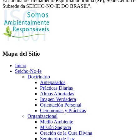
Academia de Treinamento Espiritual de Ibiúna (SP), Sede Central e
Subsede da SEICHO-NO-IE DO BRASIL".
Mapa del Sitio
Inicio
Seicho-No-Ie
Doctrinario
Antepasados
Prácticas Diarias
Almas Abortadas
Imagen Verdadera
Orientación Personal
Ceremonias y Prácticas
Organizacional
Medio Ambiente
Misión Sagrada
Oración de la Cura Divina
Seminario de Luz