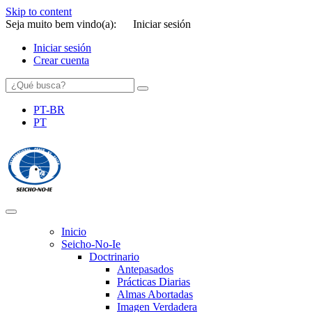
Skip to content
Seja muito bem vindo(a):
Iniciar sesión
Iniciar sesión
Crear cuenta
PT-BR
PT
SEICHO-NO-IE DO BRASIL
Portal institucional da Organização religiosa SEICHO-NO-IE DO 
Inicio
Seicho-No-Ie
Doctrinario
Antepasados
Prácticas Diarias
Almas Abortadas
Imagen Verdadera