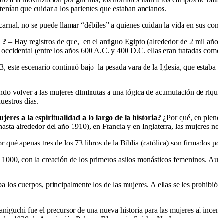
 tenían que cuidar a los parientes que estaban ancianos.
arnal, no se puede llamar “débiles” a quienes cuidan la vida en sus cond
 ?
– Hay registros de que, en el antiguo Egipto (alrededor de 2 mil año
ón occidental (entre los años 600 A.C. y 400 D.C. ellas eran tratadas 
 este escenario continuó bajo la pesada vara de la Iglesia, que estaba 
tando volver a las mujeres diminutas a una lógica de acumulación de riq
nuestros días.
jeres a la espiritualidad a lo largo de la historia?
¿Por qué, en pleno
hasta alrededor del año 1910), en Francia y en Inglaterra, las mujeres no
 qué apenas tres de los 73 libros de la Biblia (católica) son firmados po
ño 1000, con la creación de los primeros asilos monásticos femeninos. A
a los cuerpos, principalmente los de las mujeres. A ellas se les prohibió
aniguchi fue el precursor de una nueva historia para las mujeres al ince