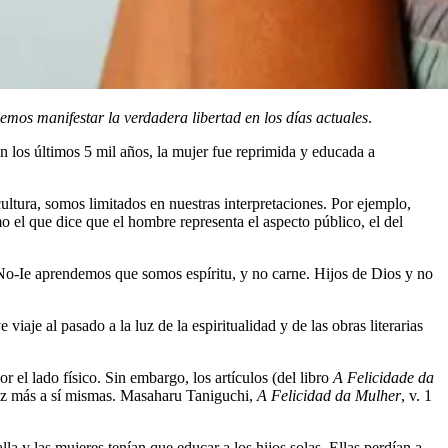
mos manifestar la verdadera libertad en los días actuales
.
en los últimos 5 mil años, la mujer fue reprimida y educada a
ultura, somos limitados en nuestras interpretaciones. Por ejemplo,
o el que dice que el hombre representa el aspecto público, el del
-No-Ie aprendemos que somos espíritu, y no carne. Hijos de Dios y no
viaje al pasado a la luz de la espiritualidad y de las obras literarias
el lado físico. Sin embargo, los artículos (del libro
A Felicidade da
a vez más a sí mismas. Masaharu Taniguchi,
A Felicidad da Mulher
, v. 1
a y las mujeres tenían que educar a los hijos solas. Ellas perdían a