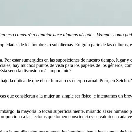
. Pero eso comenzó a cambiar hace algunas décadas. Veremos cómo pode
ropiedades de los hombres o subalternas. En gran parte de las culturas, 
. Por estar sumergidos en las suposiciones de nuestro tiempo, lugar y c
ciales, hay muchos puntos de vista para los papeles de los géneros, com
¿Esta sería la discusión más importante?
 bajo la óptica de que el ser humano es cuerpo carnal. Pero, en Seicho
icas que consideran a la mujer un simple ser físico, e intentamos un breve 
argo, la mayoría lo tocan superficialmente, mirando al ser humano por 
que proporciona a las lectoras que tomen consciencia y se valoricen cad
o a la movilización por guerras, los hombres iban a los campos de batall