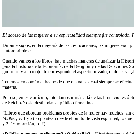
El acceso de las mujeres a su espiritualidad siempre fue controlado
Durante siglos, en la mayoría de las civilizaciones, las mujeres eran p
autoreprimirse.
Cuando vamos a los libros, hay muchas maneras de analizar la Historia
para la Historia de la Economía, de la Religión y de las Relaciones So
guerrero, y a la mujer le corresponde el aspecto privado, el de casa. 
Tenemos en común el hecho de que el análisis casi siempre se efectúa
materia.
Por eso, en este artículo, intentamos ir más allá de las limitaciones ópt
de Seicho-No-Ie destinadas al público femenino.
“Libros que abordan problemas propios de la mujer hay muchos, sin emb
Mulher
, v. 1 y 2) lo plantean desde el punto de vista espiritual, lo 
y 2, 1ª impresión, p. 7)
¿Débiles y menos inteligentes? ¿Quién dijo?
– Históricamente, debid