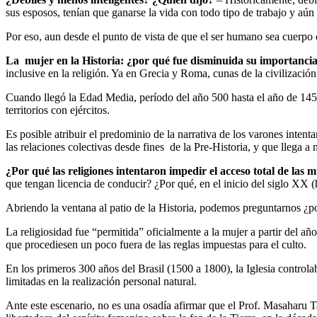
sus esposos, tenían que ganarse la vida con todo tipo de trabajo y aún
Por eso, aun desde el punto de vista de que el ser humano sea cuerpo c
La mujer en la Historia: ¿por qué fue disminuida su importancia
inclusive en la religión. Ya en Grecia y Roma, cunas de la civilizaci
Cuando llegó la Edad Media, período del año 500 hasta el año de 1453,
territorios con ejércitos.
Es posible atribuir el predominio de la narrativa de los varones inten
las relaciones colectivas desde fines de la Pre-Historia, y que llega a 
¿Por qué las religiones intentaron impedir el acceso total de las mu
que tengan licencia de conducir? ¿Por qué, en el inicio del siglo XX (
Abriendo la ventana al patio de la Historia, podemos preguntarnos ¿por
La religiosidad fue “permitida” oficialmente a la mujer a partir del a
que procediesen un poco fuera de las reglas impuestas para el culto.
En los primeros 300 años del Brasil (1500 a 1800), la Iglesia controlab
limitadas en la realización personal natural.
Ante este escenario, no es una osadía afirmar que el Prof. Masaharu T