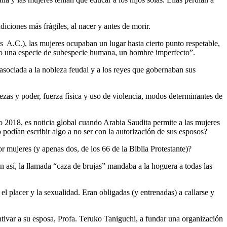
iciones más frágiles, al nacer y antes de morir.
s A.C.), las mujeres ocupaban un lugar hasta cierto punto respetable,
como una especie de subespecie humana, un hombre imperfecto”.
asociada a la nobleza feudal y a los reyes que gobernaban sus
uezas y poder, fuerza física y uso de violencia, modos determinantes de
 2018, es noticia global cuando Arabia Saudita permite a las mujeres
 podían escribir algo a no ser con la autorización de sus esposos?
r mujeres (y apenas dos, de los 66 de la Biblia Protestante)?
un así, la llamada “caza de brujas” mandaba a la hoguera a todas las
 el placer y la sexualidad. Eran obligadas (y entrenadas) a callarse y
ntivar a su esposa, Profa. Teruko Taniguchi, a fundar una organización