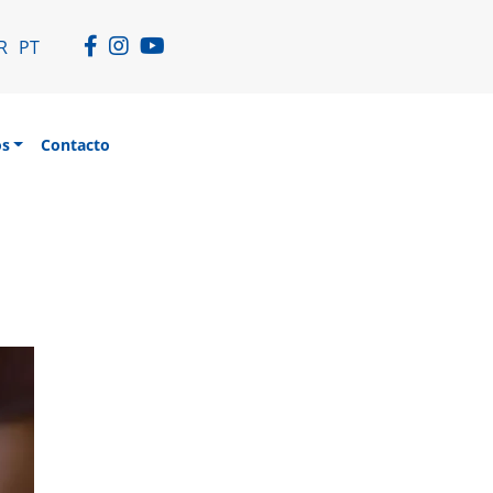
R
PT
os
Contacto