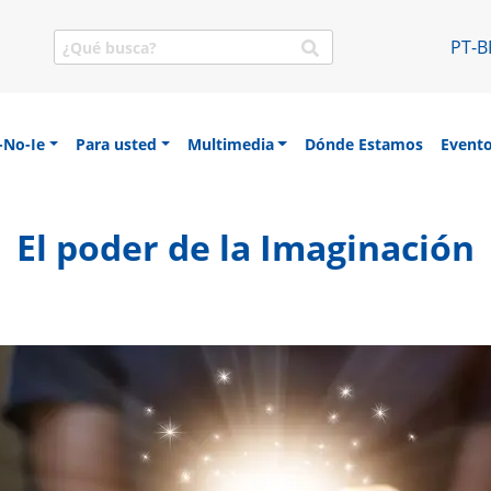
PT-B
-No-Ie
Para usted
Multimedia
Dónde Estamos
Event
sa SEICHO-NO-IE DO BRASIL
El poder de la Imaginación