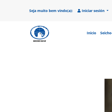
Seja muito bem vindo(a):
Iniciar sesión
Inicio
Seicho
SEICHO-NO-IE DO BRASIL
Portal institucional da Organização religio