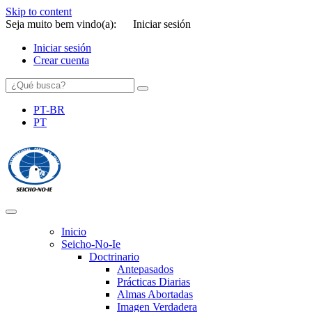
Skip to content
Seja muito bem vindo(a):
Iniciar sesión
Iniciar sesión
Crear cuenta
PT-BR
PT
SEICHO-NO-IE DO BRASIL
Portal institucional da Organização religiosa SEICHO-NO-IE DO
BRASIL
Inicio
Seicho-No-Ie
Doctrinario
Antepasados
Prácticas Diarias
Almas Abortadas
Imagen Verdadera