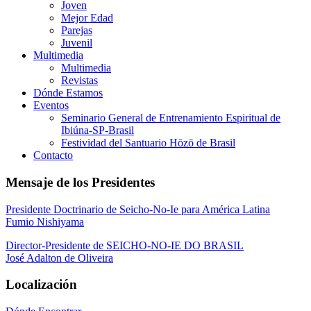
Joven
Mejor Edad
Parejas
Juvenil
Multimedia
Multimedia
Revistas
Dónde Estamos
Eventos
Seminario General de Entrenamiento Espiritual de
Ibiúna-SP-Brasil
Festividad del Santuario Hōzō de Brasil
Contacto
Mensaje de los Presidentes
Presidente Doctrinario de Seicho-No-Ie para América Latina
Fumio Nishiyama
Director-Presidente de SEICHO-NO-IE DO BRASIL
José Adalton de Oliveira
Localización