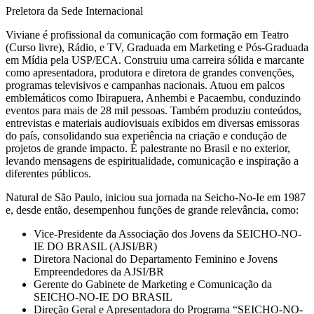
Preletora da Sede Internacional
Viviane é profissional da comunicação com formação em Teatro
(Curso livre), Rádio, e TV, Graduada em Marketing e Pós-Graduada
em Mídia pela USP/ECA. Construiu uma carreira sólida e marcante
como apresentadora, produtora e diretora de grandes convenções,
programas televisivos e campanhas nacionais. Atuou em palcos
emblemáticos como Ibirapuera, Anhembi e Pacaembu, conduzindo
eventos para mais de 28 mil pessoas. Também produziu conteúdos,
entrevistas e materiais audiovisuais exibidos em diversas emissoras
do país, consolidando sua experiência na criação e condução de
projetos de grande impacto. É palestrante no Brasil e no exterior,
levando mensagens de espiritualidade, comunicação e inspiração a
diferentes públicos.
Natural de São Paulo, iniciou sua jornada na Seicho-No-Ie em 1987
e, desde então, desempenhou funções de grande relevância, como:
Vice-Presidente da Associação dos Jovens da SEICHO-NO-
IE DO BRASIL (AJSI/BR)
Diretora Nacional do Departamento Feminino e Jovens
Empreendedores da AJSI/BR
Gerente do Gabinete de Marketing e Comunicação da
SEICHO-NO-IE DO BRASIL
Direção Geral e Apresentadora do Programa “SEICHO-NO-