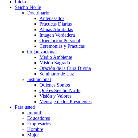
Inicio
Seicho-No-Ie
Doctrinario
Antepasados
Prácticas Diarias
Almas Abortadas
Imagen Verdadera
Orientación Personal
Ceremonias y Prácticas
Organizacional
Medio Ambiente
Misión Sagrada
Oración de la Cura Divina
Seminario de Luz
Institucional
Quiénes Somos
Qué es Seicho-No-Ie
Visión y Valores
Mensaje de los Presidentes
Para usted
Infantil
Educadores
Empresarios
Hombre
Mujer