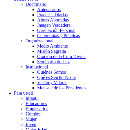
Doctrinario
Antepasados
Prácticas Diarias
Almas Abortadas
Imagen Verdadera
Orientación Personal
Ceremonias y Prácticas
Organizacional
Medio Ambiente
Misión Sagrada
Oración de la Cura Divina
Seminario de Luz
Institucional
Quiénes Somos
Qué es Seicho-No-Ie
Visión y Valores
Mensaje de los Presidentes
Para usted
Infantil
Educadores
Empresarios
Hombre
Mujer
Joven
Mejor Edad