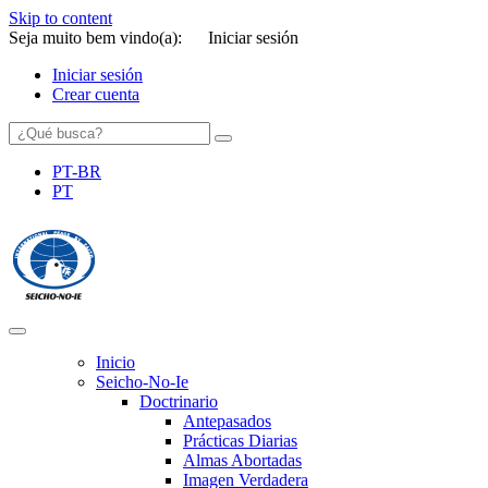
Skip to content
Seja muito bem vindo(a):
Iniciar sesión
Iniciar sesión
Crear cuenta
PT-BR
PT
SEICHO-NO-IE DO BRASIL
Portal institucional da Organização religiosa SEICHO-NO-IE DO
BRASIL
Inicio
Seicho-No-Ie
Doctrinario
Antepasados
Prácticas Diarias
Almas Abortadas
Imagen Verdadera