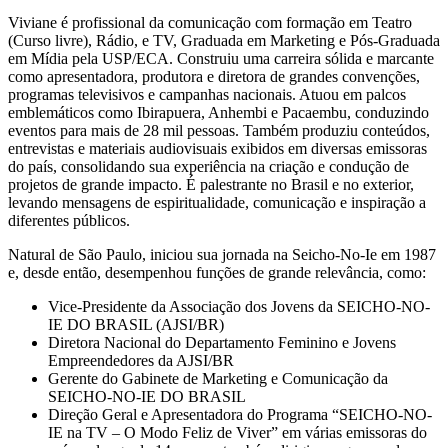
Viviane é profissional da comunicação com formação em Teatro
(Curso livre), Rádio, e TV, Graduada em Marketing e Pós-Graduada
em Mídia pela USP/ECA. Construiu uma carreira sólida e marcante
como apresentadora, produtora e diretora de grandes convenções,
programas televisivos e campanhas nacionais. Atuou em palcos
emblemáticos como Ibirapuera, Anhembi e Pacaembu, conduzindo
eventos para mais de 28 mil pessoas. Também produziu conteúdos,
entrevistas e materiais audiovisuais exibidos em diversas emissoras
do país, consolidando sua experiência na criação e condução de
projetos de grande impacto. É palestrante no Brasil e no exterior,
levando mensagens de espiritualidade, comunicação e inspiração a
diferentes públicos.
Natural de São Paulo, iniciou sua jornada na Seicho-No-Ie em 1987
e, desde então, desempenhou funções de grande relevância, como:
Vice-Presidente da Associação dos Jovens da SEICHO-NO-
IE DO BRASIL (AJSI/BR)
Diretora Nacional do Departamento Feminino e Jovens
Empreendedores da AJSI/BR
Gerente do Gabinete de Marketing e Comunicação da
SEICHO-NO-IE DO BRASIL
Direção Geral e Apresentadora do Programa “SEICHO-NO-
IE na TV – O Modo Feliz de Viver” em várias emissoras do