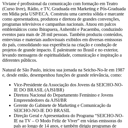
Viviane é profissional da comunicação com formação em Teatro
(Curso livre), Rádio, e TV, Graduada em Marketing e Pós-Graduada
em Mídia pela USP/ECA. Construiu uma carreira sólida e marcante
como apresentadora, produtora e diretora de grandes convenções,
programas televisivos e campanhas nacionais. Atuou em palcos
emblemáticos como Ibirapuera, Anhembi e Pacaembu, conduzindo
eventos para mais de 28 mil pessoas. Também produziu conteúdos,
entrevistas e materiais audiovisuais exibidos em diversas emissoras
do país, consolidando sua experiência na criação e condução de
projetos de grande impacto. É palestrante no Brasil e no exterior,
levando mensagens de espiritualidade, comunicação e inspiração a
diferentes públicos.
Natural de São Paulo, iniciou sua jornada na Seicho-No-Ie em 1987
e, desde então, desempenhou funções de grande relevância, como:
Vice-Presidente da Associação dos Jovens da SEICHO-NO-
IE DO BRASIL (AJSI/BR)
Diretora Nacional do Departamento Feminino e Jovens
Empreendedores da AJSI/BR
Gerente do Gabinete de Marketing e Comunicação da
SEICHO-NO-IE DO BRASIL
Direção Geral e Apresentadora do Programa “SEICHO-NO-
IE na TV – O Modo Feliz de Viver” em várias emissoras do
país ao longo de 14 anos, e também dirigiu programas de