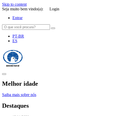
Skip to content
Seja muito bem vindo(a):
Login
Entrar
PT-BR
ES
SEICHO-NO-IE DO BRASIL
Portal institucional da Organização religiosa SEICHO-NO-IE DO
BRASIL
Melhor idade
Saiba mais sobre nós
Destaques