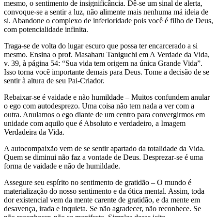
mesmo, o sentimento de insignificância. Dê-se um sinal de alerta,
convoque-se a sentir a luz, não alimente mais nenhuma má ideia de
si. Abandone o complexo de inferioridade pois você é filho de Deus,
com potencialidade infinita.
Traga-se de volta do lugar escuro que possa ter encarcerado a si
mesmo. Ensina o prof. Masaharu Taniguchi em A Verdade da Vida,
v. 39, à página 54: “Sua vida tem origem na única Grande Vida”.
Isso torna você importante demais para Deus. Tome a decisão de se
sentir à altura de seu Pai-Criador.
Rebaixar-se é vaidade e não humildade – Muitos confundem anular
o ego com autodesprezo. Uma coisa não tem nada a ver com a
outra. Anulamos o ego diante de um centro para convergirmos em
unidade com aquilo que é Absoluto e verdadeiro, a Imagem
Verdadeira da Vida.
A autocompaixão vem de se sentir apartado da totalidade da Vida.
Quem se diminui não faz a vontade de Deus. Desprezar-se é uma
forma de vaidade e não de humildade.
Assegure seu espírito no sentimento de gratidão – O mundo é
materialização do nosso sentimento e da ótica mental. Assim, toda
dor existencial vem da mente carente de gratidão, e da mente em
desavença, irada e inquieta. Se não agradecer, não reconhece. Se