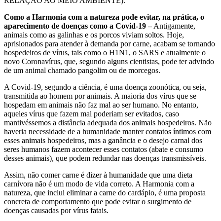
RELAÇÃO AO MEIO AMBIENTE).
Como a Harmonia com a natureza pode evitar, na prática, o
aparecimento de doenças como a Covid-19
–
Antigamente,
animais como as galinhas e os porcos viviam soltos. Hoje,
aprisionados para atender à demanda por carne, acabam se tornando
hospedeiros de vírus, tais como o H1N1, o SARS e atualmente o
novo Coronavírus, que, segundo alguns cientistas, pode ter advindo
de um animal chamado pangolim ou de morcegos.
A Covid-19, segundo a ciência, é uma doença zoonótica, ou seja,
transmitida ao homem por animais. A maioria dos vírus que se
hospedam em animais não faz mal ao ser humano. No entanto,
aqueles vírus que fazem mal poderiam ser evitados, caso
mantivéssemos a distância adequada dos animais hospedeiros. Não
haveria necessidade de a humanidade manter contatos íntimos com
esses animais hospedeiros, mas a ganância e o desejo carnal dos
seres humanos fazem acontecer esses contatos (abate e consumo
desses animais), que podem redundar nas doenças transmissíveis.
Assim, não comer carne é dizer à humanidade que uma dieta
carnívora não é um modo de vida correto. A Harmonia com a
natureza, que inclui eliminar a carne do cardápio, é uma proposta
concreta de comportamento que pode evitar o surgimento de
doenças causadas por vírus fatais.