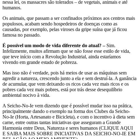
nessa lei, os massacres são tolerados – de vegetais, animais e até
humanos.
Os animais, que passam a ser confinados próximos aos centros mais
populosos, acabam sendo hospedeiros de doenças como as
causadas, por exemplo, pelas viroses da gripe suína que já ficou
famosa no passado.
É possível um modo de vida diferente do atual? –
Sim.
Infelizmente, muitos afirmam que se não fosse esse estilo de vida,
que teve início com a Revolução Industrial, ainda estaríamos
vivendo em grande estado de pobreza.
Mas isso não é verdade, pois há meios de usar as máquinas sem
agredir a natureza, crescendo junto a ela e sem destruí-la. A ganância
de acumular, que vem deixando os ricos cada vez mais ricos e os
pobres cada vez mais pobres, está por trás desse desequilíbrio
ambiental nocivo à vida.
A Seicho-No-Ie vem dizendo que é possível mudar isso na prática,
principalmente dando o exemplo na forma dos Clubes da Seicho-
No-Ie (Horta, Artesanato e Bicicleta), e com o incentivo à dieta sem
carne, entre outras tantas iniciativas que asseguram a Grande
Harmonia entre Deus, Natureza e seres humanos (CLIQUE AQUI
E SAIBA MAIS SOBRE INICIATIVAS DA SEICHO-NO-IE EM