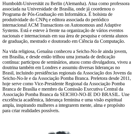
Humboldt-Universität zu Berlin (Alemanha). Atua como professora
associada na Universidade de Brasília, onde já coordenou o
Programa de Pós-Graduação em Informática. É bolsista de
produtividade do CNPq e editora associada do periódico
internacional ACM Transactions on Autonomous and Adaptive
Systems. Está e esteve à frente na organização de vários eventos
nacionais e internacionais em sua área de pesquisa e orienta alunos
de graduação, mestrado e doutorado em Ciência da Computação.
Na vida religiosa, Genaína conheceu a Seicho-No-Ie ainda jovem,
em Brasília, e desde então trilhou uma jornada de dedicação
contínua: participou de seminários, atuou como divulgadora, viveu a
doutrina também em Londres e assumiu diversas lideranças no
Brasil, incluindo presidências regionais da Associação dos Jovens da
Seicho-No-Ie e da Associação Pomba Branca. Preletora desde 2011,
hoje serve como Vice-Presidente Regional da Associação Pomba
Branca de Brasília e membro da Comissão Executiva Central da
Associação Pomba Branca da SEICHO-NO-IE DO BRASIL. Une
excelência acadêmica, liderança feminina e uma visão espiritual
ampla, inspirando mulheres a integrarem mente, alma e propósito
para criar realidades possíveis.