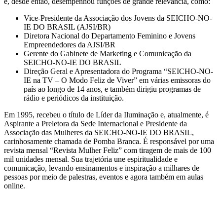
e, desde então, desempenhou funções de grande relevância, como:
Vice-Presidente da Associação dos Jovens da SEICHO-NO-
IE DO BRASIL (AJSI/BR)
Diretora Nacional do Departamento Feminino e Jovens
Empreendedores da AJSI/BR
Gerente do Gabinete de Marketing e Comunicação da
SEICHO-NO-IE DO BRASIL
Direção Geral e Apresentadora do Programa “SEICHO-NO-
IE na TV – O Modo Feliz de Viver” em várias emissoras do
país ao longo de 14 anos, e também dirigiu programas de
rádio e periódicos da instituição.
Em 1995, recebeu o título de Líder da Iluminação e, atualmente, é
Aspirante a Preletora da Sede Internacional e Presidente da
Associação das Mulheres da SEICHO-NO-IE DO BRASIL,
carinhosamente chamada de Pomba Branca. É responsável por uma
revista mensal “Revista Mulher Feliz” com tiragem de mais de 100
mil unidades mensal. Sua trajetória une espiritualidade e
comunicação, levando ensinamentos e inspiração a milhares de
pessoas por meio de palestras, eventos e agora também em aulas
online.