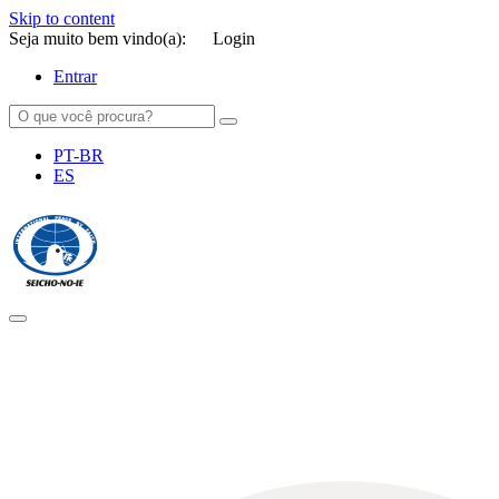
Skip to content
Seja muito bem vindo(a):
Login
Entrar
PT-BR
ES
SEICHO-NO-IE DO BRASIL
Portal institucional da Organização religiosa SEICHO-NO-IE DO
BRASIL