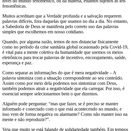
nível do mundo fenomênico, ou da matéria, estamos sujeitos às leis
fenomênicas.
Muitos acreditam que a Verdade profunda e a salvação requerem
palavras difíceis, fora daquelas que usamos no dia a dia. No entanto,
a Sabedoria de Deus se manifesta pelo correto uso das palavras
simples que escolhemos em nosso cotidiano.
Quando, por alguma razão, temos de nos distanciar fisicamente
como no período da crise sanitária global ocasionado pela Covid-19,
é vital para a mente coletiva da humanidade que usemos os meios
eletrônicos para trocar palavras de incentivo, encorajamento, saúde,
esperança e paz.
Como separar as informações do que é mera negatividade – A
palavra sintoniza com a situação correspondente ao seu conteúdo.
Assim como por meio dela podemos nos sintonizar com Deus,
também podemos atrair a negatividade que ela carregar. Por isso, é
essencial sempre selecionarmos bem o que dizemos.
Alguém pode perguntar: “mas que fazer, se é preciso se manter
informado e conectado com o que está acontecendo no mundo, e
isso vem de forma negativa ou alarmante? Como não manter isso na
mente e não reproduzir?”.
Veja que muito se está falando de solidariedade também. Em tempos