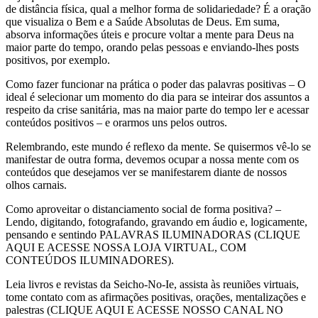
de distância física, qual a melhor forma de solidariedade? É a oração
que visualiza o Bem e a Saúde Absolutas de Deus. Em suma,
absorva informações úteis e procure voltar a mente para Deus na
maior parte do tempo, orando pelas pessoas e enviando-lhes posts
positivos, por exemplo.
Como fazer funcionar na prática o poder das palavras positivas – O
ideal é selecionar um momento do dia para se inteirar dos assuntos a
respeito da crise sanitária, mas na maior parte do tempo ler e acessar
conteúdos positivos – e orarmos uns pelos outros.
Relembrando, este mundo é reflexo da mente. Se quisermos vê-lo se
manifestar de outra forma, devemos ocupar a nossa mente com os
conteúdos que desejamos ver se manifestarem diante de nossos
olhos carnais.
Como aproveitar o distanciamento social de forma positiva? –
Lendo, digitando, fotografando, gravando em áudio e, logicamente,
pensando e sentindo PALAVRAS ILUMINADORAS (CLIQUE
AQUI E ACESSE NOSSA LOJA VIRTUAL, COM
CONTEÚDOS ILUMINADORES).
Leia livros e revistas da Seicho-No-Ie, assista às reuniões virtuais,
tome contato com as afirmações positivas, orações, mentalizações e
palestras (CLIQUE AQUI E ACESSE NOSSO CANAL NO