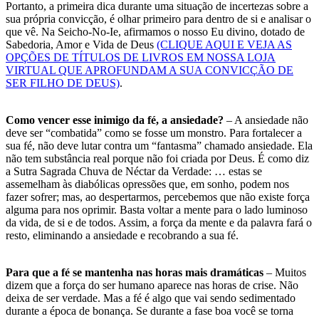
Portanto, a primeira dica durante uma situação de incertezas sobre a
sua própria convicção, é olhar primeiro para dentro de si e analisar o
que vê. Na Seicho-No-Ie, afirmamos o nosso Eu divino, dotado de
Sabedoria, Amor e Vida de Deus
(CLIQUE AQUI E VEJA AS
OPÇÕES DE TÍTULOS DE LIVROS EM NOSSA LOJA
VIRTUAL QUE APROFUNDAM A SUA CONVICÇÃO DE
SER FILHO DE DEUS)
.
Como vencer esse inimigo da fé, a ansiedade?
– A ansiedade não
deve ser “combatida” como se fosse um monstro. Para fortalecer a
sua fé, não deve lutar contra um “fantasma” chamado ansiedade. Ela
não tem substância real porque não foi criada por Deus. É como diz
a Sutra Sagrada Chuva de Néctar da Verdade: … estas se
assemelham às diabólicas opressões que, em sonho, podem nos
fazer sofrer; mas, ao despertarmos, percebemos que não existe força
alguma para nos oprimir. Basta voltar a mente para o lado luminoso
da vida, de si e de todos. Assim, a força da mente e da palavra fará o
resto, eliminando a ansiedade e recobrando a sua fé.
Para que a fé se mantenha nas horas mais dramáticas
– Muitos
dizem que a força do ser humano aparece nas horas de crise. Não
deixa de ser verdade. Mas a fé é algo que vai sendo sedimentado
durante a época de bonança. Se durante a fase boa você se torna