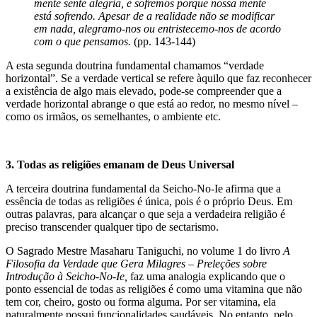
mente sente alegria, e sofremos porque nossa mente
está sofrendo. Apesar de a realidade não se modificar
em nada, alegramo-nos ou entristecemo-nos de acordo
com o que pensamos.
(pp. 143-144)
A esta segunda doutrina fundamental chamamos “verdade
horizontal”. Se a verdade vertical se refere àquilo que faz reconhecer
a existência de algo mais elevado, pode-se compreender que a
verdade horizontal abrange o que está ao redor, no mesmo nível –
como os irmãos, os semelhantes, o ambiente etc.
3. Todas as religiões emanam de Deus Universal
A terceira doutrina fundamental da Seicho-No-Ie afirma que a
essência de todas as religiões é única, pois é o próprio Deus. Em
outras palavras, para alcançar o que seja a verdadeira religião é
preciso transcender qualquer tipo de sectarismo.
O Sagrado Mestre Masaharu Taniguchi, no volume 1 do livro
A
Filosofia da Verdade que Gera Milagres – Preleções sobre
Introdução à Seicho-No-Ie,
faz uma analogia explicando que o
ponto essencial de todas as religiões é como uma vitamina que não
tem cor, cheiro, gosto ou forma alguma. Por ser vitamina, ela
naturalmente possui funcionalidades saudáveis. No entanto, pelo