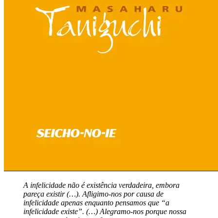
A infelicidade não é existência verdadeira, embora
pareça existir (…). Afligimo-nos por causa de
infelicidade apenas enquanto pensamos que “a
infelicidade existe”. (…) Alegramo-nos porque nossa