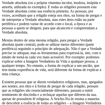
Verdade absoluta (ou a própria vitamina incolor, inodora, insípida e
amorfa, utilizada no exemplo). E todas as religiões possuem esta
Verdade absoluta como sua essência primeira. As pessoas, por
vezes, acreditam que a religião esteja nos ritos, na forma de pregar e
de interpretar a Verdade absoluta, mas estes itens estão na parte
periférica e podem variar de acordo com o local, a época e as
pessoas a quem se dirigem, para que alcancem e compreendam a
Verdade absoluta.
Mesmo dentro de uma mesma religião, para pregar a Verdade
absoluta (parte central), pode-se utilizar meios diferentes (parte
periférica) seguindo o princípio de adequação. Não é que a Verdade
precise se adequar, mas as ferramentas para expressá-la, sim, com o
intuito de torná-la cada vez mais acessível. Por exemplo: podemos
explicar sobre a Imagem Verdadeira da Vida a qualquer pessoa, a
qualquer tempo. No entanto, a forma de explicar a um ancião, que
tem muita experiência de vida, será diferente da forma de explicar a
uma criança.
Existem pessoas que se dizem verdadeiros religiosos, mas, apegados
aos nomes, aos ritos e à forma de pregar de cada religião, pensam
que as religiões são essencialmente diferentes, passam a nutrir
sentimento de discórdia e a rechaçar aquelas que diferem da sua,
apesar de possuírem fé religiosa. A Seicho-No-Ie ensina a maneira
de descobrir a essência de todas as religiões – a Imagem Verdadeira