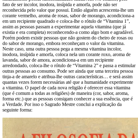
fato de ser incolor, inodora, insípida e amorfa, pode não ser
reconhecida pelo valor que possui. Então alguém acrescenta-lhe um
corante vermelho, aroma de rosas, sabor de morango, acondiciona-a
em um recipiente quadrado e coloca-lhe o rótulo de “Vitamina 1”,
assim as pessoas passam a experimentar aquela vitamina (que já
existia e era completa) reconhecendo-a como algo bom e agradável.
Porém podem existir pessoas que não gostem do cheiro de rosas ou
do sabor de morango, embora reconheçam o valor da vitamina.
Neste caso, uma outra pessoa pega a mesma vitamina incolor,
inodora, insípida e amorfa, coloca nela um corante roxo, aroma de
lavanda, sabor de amora, acondiciona-a em um recipiente
arredondado, coloca-lhe o rótulo de “Vitamina 2” e passa a estimular
outras pessoas ao consumo. Pode ser ainda que uma terceira pessoa
tinja-a de amarelo e atribua-lhe outras características… e será assim
quantas vezes forem necessárias até que a humanidade experimente
a vitamina. O papel de cada nova religião é oferecer essa vitamina
(que é comum a todas as religiões) de maneira (cor, sabor, aroma,
forma etc.) que as pessoas consigam conhecer a sua essência, que é
a Verdade. Por isso o Sagrado Mestre conclui a explicação da
seguinte forma: