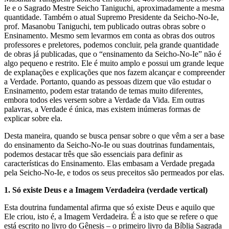
Ie e o Sagrado Mestre Seicho Taniguchi, aproximadamente a mesma
quantidade. Também o atual Supremo Presidente da Seicho-No-Ie,
prof. Masanobu Taniguchi, tem publicado outras obras sobre o
Ensinamento. Mesmo sem levarmos em conta as obras dos outros
professores e preletores, podemos concluir, pela grande quantidade
de obras já publicadas, que o “ensinamento da Seicho-No-Ie” não é
algo pequeno e restrito. Ele é muito amplo e possui um grande leque
de explanações e explicações que nos fazem alcançar e compreender
a Verdade. Portanto, quando as pessoas dizem que vão estudar o
Ensinamento, podem estar tratando de temas muito diferentes,
embora todos eles versem sobre a Verdade da Vida. Em outras
palavras, a Verdade é única, mas existem inúmeras formas de
explicar sobre ela.
Desta maneira, quando se busca pensar sobre o que vêm a ser a base
do ensinamento da Seicho-No-Ie ou suas doutrinas fundamentais,
podemos destacar três que são essenciais para definir as
características do Ensinamento. Elas embasam a Verdade pregada
pela Seicho-No-Ie, e todos os seus preceitos são permeados por elas.
1. Só existe Deus e a Imagem Verdadeira (verdade vertical)
Esta doutrina fundamental afirma que só existe Deus e aquilo que
Ele criou, isto é, a Imagem Verdadeira. É a isto que se refere o que
está escrito no livro do Gênesis – o primeiro livro da Bíblia Sagrada