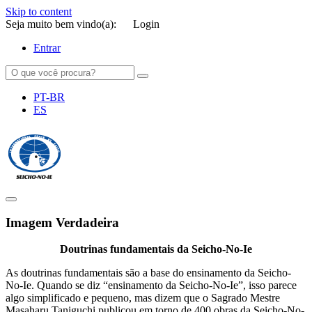
Skip to content
Seja muito bem vindo(a):
Login
Entrar
PT-BR
ES
SEICHO-NO-IE DO BRASIL
Portal institucional da Organização religiosa SEICHO-NO-IE DO
BRASIL
Imagem Verdadeira
Doutrinas fundamentais da Seicho-No-Ie
As doutrinas fundamentais são a base do ensinamento da Seicho-
No-Ie. Quando se diz “ensinamento da Seicho-No-Ie”, isso parece
algo simplificado e pequeno, mas dizem que o Sagrado Mestre
Masaharu Taniguchi publicou em torno de 400 obras da Seicho-No-