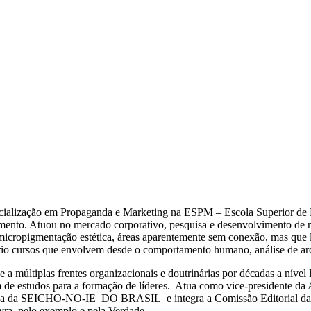
ecialização em Propaganda e Marketing na ESPM – Escola Superior de P
amento. Atuou no mercado corporativo, pesquisa e desenvolvimento de n
 e micropigmentação estética, áreas aparentemente sem conexão, mas que 
io cursos que envolvem desde o comportamento humano, análise de arqué
 a múltiplas frentes organizacionais e doutrinárias por décadas a nível
 além de estudos para a formação de líderes. Atua como vice-presid
 da SEICHO-NO-IE DO BRASIL e integra a Comissão Editorial da Revi
avra, pelo exemplo e pela Verdade.