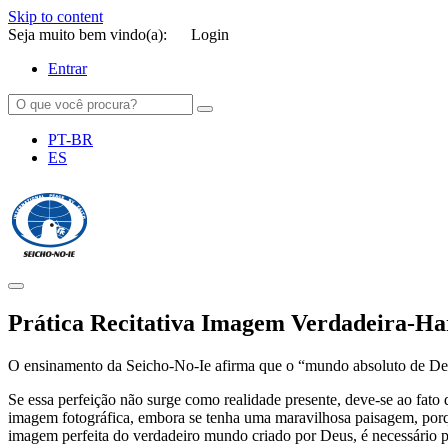
Skip to content
Seja muito bem vindo(a):
Login
Entrar
PT-BR
ES
SEICHO-NO-IE DO BRASIL
Portal institucional da Organização religiosa SEICHO-NO-IE DO 
Prática Recitativa Imagem Verdadeira-Ha
O ensinamento da Seicho-No-Ie afirma que o “mundo absoluto de Deus
Se essa perfeição não surge como realidade presente, deve-se ao fato 
imagem fotográfica, embora se tenha uma maravilhosa paisagem, porq
imagem perfeita do verdadeiro mundo criado por Deus, é necessário puri