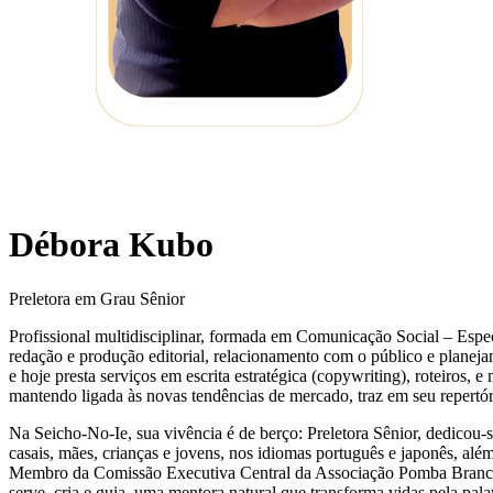
Débora Kubo
Preletora em Grau Sênior
Profissional multidisciplinar, formada em Comunicação Social – Esp
redação e produção editorial, relacionamento com o público e planej
e hoje presta serviços em escrita estratégica (copywriting), roteiros,
mantendo ligada às novas tendências de mercado, traz em seu repertór
Na Seicho-No-Ie, sua vivência é de berço: Preletora Sênior, dedicou-se
casais, mães, crianças e jovens, nos idiomas português e japonês,
Membro da Comissão Executiva Central da Associação Pomba Branca
serve, cria e guia, uma mentora natural que transforma vidas pela pal