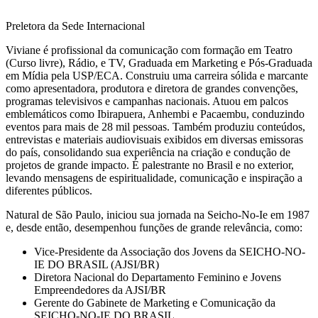
Preletora da Sede Internacional
Viviane é profissional da comunicação com formação em Teatro
(Curso livre), Rádio, e TV, Graduada em Marketing e Pós-Graduada
em Mídia pela USP/ECA. Construiu uma carreira sólida e marcante
como apresentadora, produtora e diretora de grandes convenções,
programas televisivos e campanhas nacionais. Atuou em palcos
emblemáticos como Ibirapuera, Anhembi e Pacaembu, conduzindo
eventos para mais de 28 mil pessoas. Também produziu conteúdos,
entrevistas e materiais audiovisuais exibidos em diversas emissoras
do país, consolidando sua experiência na criação e condução de
projetos de grande impacto. É palestrante no Brasil e no exterior,
levando mensagens de espiritualidade, comunicação e inspiração a
diferentes públicos.
Natural de São Paulo, iniciou sua jornada na Seicho-No-Ie em 1987
e, desde então, desempenhou funções de grande relevância, como:
Vice-Presidente da Associação dos Jovens da SEICHO-NO-
IE DO BRASIL (AJSI/BR)
Diretora Nacional do Departamento Feminino e Jovens
Empreendedores da AJSI/BR
Gerente do Gabinete de Marketing e Comunicação da
SEICHO-NO-IE DO BRASIL