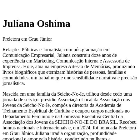
Juliana Oshima
Preletora em Grau Júnior
Relações Públicas e Jornalista, com pós-graduação em
Comunicação Empresarial, Juliana construiu doze anos de
experiência em Marketing, Comunicação Interna e Assessoria de
Imprensa. Hoje, atua na empresa Artesão de Memórias, produzindo
livros biográficos que eternizam histórias de pessoas, famílias e
comunidades, um trabalho que une sensibilidade narrativa e precisão
jornalística.
Nascida em uma família da Seicho-No-Ie, trilhou desde cedo uma
jornada de serviço: presidiu Associação Local da Associação dos
Jovens da Seicho-No-Ie, compôs a diretoria da Academia de
Treinamento Espiritual de Curitiba e ocupou cargos nacionais no
Departamento Feminino e na Comissão Executiva Central da
Associação dos Jovens da SEICHO-NO-IE DO BRASIL. Recebeu
honras nacionais e internacionais e, em 2024, foi nomeada Preletora
em Grau Júnior. Juliana irradia organização, profundidade
emocional e amor pela história, conduzindo mulheres a